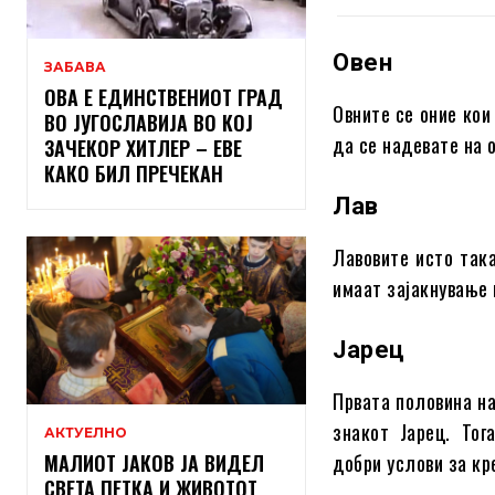
Овен
ЗАБАВА
ОВА Е ЕДИНСТВЕНИОТ ГРАД
Овните се оние кои
ВО ЈУГОСЛАВИЈА ВО КОЈ
да се надевате на 
ЗАЧЕКОР ХИТЛЕР – ЕВЕ
КАКО БИЛ ПРЕЧЕКАН
Лав
Лавовите исто так
имаат зајакнување 
Јарец
Првата половина на
знакот Јарец. То
АКТУЕЛНО
МАЛИОТ ЈАКОВ ЈА ВИДЕЛ
добри услови за кр
СВЕТА ПЕТКА И ЖИВОТОТ