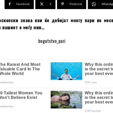
Facebook
X
Pinterest
WhatsA
оскопски знака кои ќе добијат многу пари во мес
 вашиот е меѓу нив…