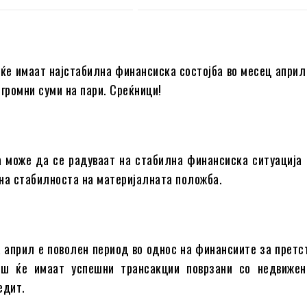
 ќе имаат најстабилна финансиска состојба во месец април
огромни суми на пари. Среќници!
а може да се радуваат на стабилна финансиска ситуација 
на стабилноста на материјалната положба.
 април е поволен период во однос на финансиите за претс
гаш ќе имаат успешни трансакции поврзани со недвижен
едит.