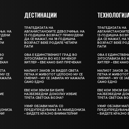
ДЕСТИНАЦИИ
ТЕХНОЛОГИЈ
ТРАГЕДИЈАТА НА
ТРАГЕДИЈАТА НА
ЊА: НА
АВГАНИСТАНСКИТЕ ДЕВОЈЧИЊА: НА
АВГАНИСТАНСКИТЕ
УДЕНИ
13-ГОДИШНА ВОЗРАСТ ПРИНУДЕНИ
13-ГОДИШНА ВОЗР
НА
ДА СЕ МАЖАТ, НА 18-ГОДИШНА
ДА СЕ МАЖАТ, НА 
РИ
ВОЗРАСТ ВЕЌЕ РОДИЛЕ ЧЕТИРИ
ВОЗРАСТ ВЕЌЕ РО
ПАТИ
ПАТИ
ВО
ОВА Е ЕДИНСТВЕНИОТ ГРАД ВО
ОВА Е ЕДИНСТВЕН
ОР
ЈУГОСЛАВИЈА ВО КОЈ ЗАЧЕКОР
ЈУГОСЛАВИЈА ВО 
ЧЕКАН
ХИТЛЕР – ЕВЕ КАКО БИЛ ПРЕЧЕКАН
ХИТЛЕР – ЕВЕ КАК
ЕТА
МАЛИОТ ЈАКОВ ЈА ВИДЕЛ СВЕТА
МАЛИОТ ЈАКОВ ЈА
МУ СЕ
ПЕТКА И ЖИВОТОТ ЦЕЛОСНО МУ СЕ
ПЕТКА И ЖИВОТОТ
КАЖАЛА
СМЕНИЛ – МУ СЕ ЈАВИЛА МУ КАЖАЛА
СМЕНИЛ – МУ СЕ Ј
САМО ЕДНО
САМО ЕДНО
ЕВЕ КОИ ЗЕМЈИ БИ БИЛЕ
ЕВЕ КОИ ЗЕМЈИ БИ
ИЕ
НАЈБЕЗБЕДНИ ДОКОЛКУ ИЗБИЕ
НАЈБЕЗБЕДНИ ДОК
ТРЕТА СВЕТСКА ВОЈНА?
ТРЕТА СВЕТСКА ВО
УХМР ОБЈАВИ МАПА СО
УХМР ОБЈАВИ МАП
ДОНИЈА
ПРЕДУПРЕДУВАЊЕ ЗА МАКЕДОНИЈА
ПРЕДУПРЕДУВАЊЕ
НИ!
– БИДЕТЕ КРАЈНО ВНИМАТЕЛНИ!
– БИДЕТЕ КРАЈНО 