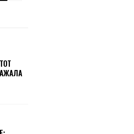
ТОТ
КАЖАЛА
Е: