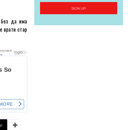
SIGN UP
 без да има
е врати стар
pp