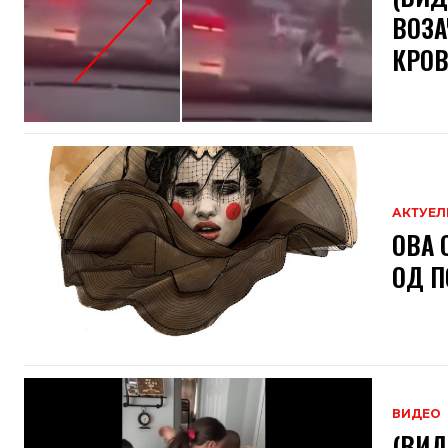
ВОЗА
КРО
АКТУЕЛ
ОВА 
ОД П
ВИДЕО
(ВИД