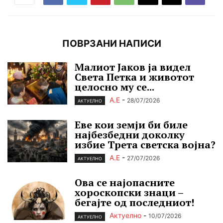
ПОВРЗАНИ НАПИСИ
Малиот Јаков ја видел
Света Петка и животот
целосно му се...
А.Е
-
28/07/2026
АКТУЕЛНО
Еве кои земји би биле
најбезбедни доколку
избие Трета светска војна?
А.Е
-
27/07/2026
АКТУЕЛНО
Ова се најопасните
хороскопски знаци –
бегајте од последниот!
Актуелно
-
10/07/2026
АКТУЕЛНО