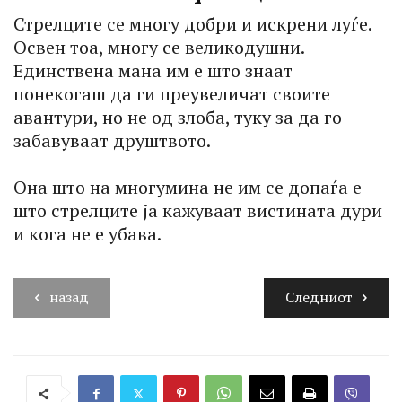
Стрелците се многу добри и искрени луѓе.
Освен тоа, многу се великодушни.
Единствена мана им е што знаат
понекогаш да ги преувеличат своите
авантури, но не од злоба, туку за да го
забавуваат друштвото.
Она што на многумина не им се допаѓа е
што стрелците ја кажуваат вистината дури
и кога не е убава.
назад
Следниот