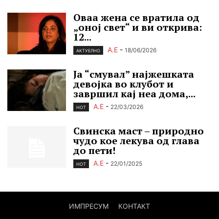
Оваа жена се вратила од
„оној свет“ и ви открива:
12...
А.Е
-
18/06/2026
АКТУЕЛНО
Ја “смувал” најжешката
девојка во клубот и
завршил кај неа дома,...
А.Е
-
22/03/2026
HOT
Свинска маст – природно
чудо кое лекува од глава
до пети!
А.Е
-
22/01/2025
HOT
ИМПРЕСУМ
КОНТАКТ