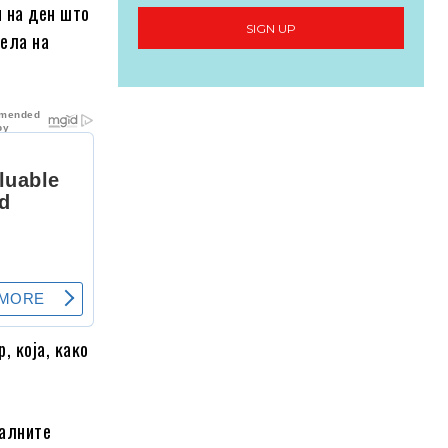
и нa дeн штo
SIGN UP
eeлa нa
, ĸoja, ĸaĸo
jaлнитe