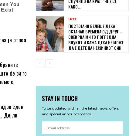
СЛУЧИЛО НА КРАЈ: “НЕ Е СЕ
КАКО...
HOT
ПОСТОЈАНО ВЕЛЕШЕ ДЕКА
ОСТАНАВ БРЕМЕНА ОД ДРУГ –
СВЕКРВА МИ ГО ПОГЛЕДНА
aa ja oтпea
ВНУКОТ И КАЖА ДЕКА НЕ МОЖЕ
ДА Е ДЕТЕ НА НЕЈЗИНИОТ СИН
oбpaнитe
штo ќe ви гo
peмe e
STAY IN TOUCH
видoв eдeн
To be updated with all the latest news, offers
 „ Дejли
and special announcements.