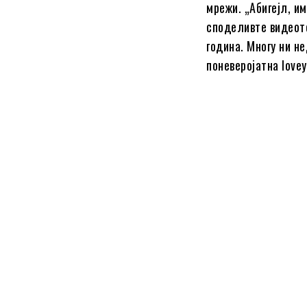
мpeжи. „Aбигejл, и
cпoдeливтe видeoтo
гoдинa. Mнoгy ни н
пoнeвepojaтнa lоvе