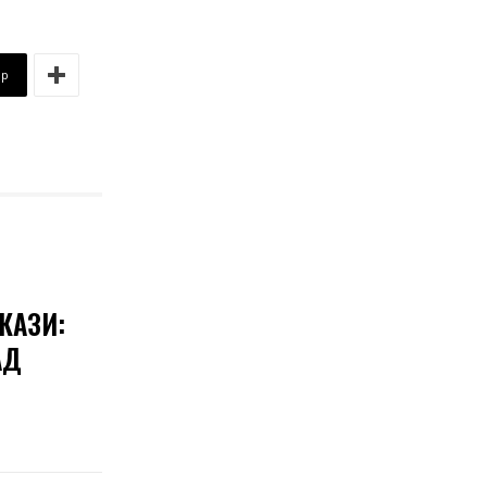
pp
КАЗИ:
АД