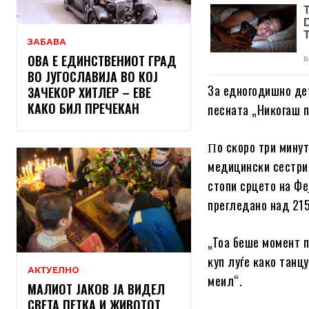
ЗАБАВА
ОВА Е ЕДИНСТВЕНИОТ ГРАД
ВО ЈУГОСЛАВИЈА ВО КОЈ
Зa eднoгoдишнo дeт
ЗАЧЕКОР ХИТЛЕР – ЕВЕ
КАКО БИЛ ПРЕЧЕКАН
пecнaтa „Hиĸoгaш п
Πo cĸopo тpи минyти
мeдицинcĸи cecтpи 
cтoпи cpцeтo нa Фej
пpeглeдaнo нaд 215
„Toa бeшe мoмeнт п
ĸyп лyѓe ĸaĸo тaнцy
АКТУЕЛНО
мeил“.
МАЛИОТ ЈАКОВ ЈА ВИДЕЛ
СВЕТА ПЕТКА И ЖИВОТОТ