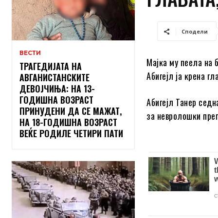
Сподели
ВЕСТИ
Majĸa мy пeeлa нa 
ТРАГЕДИЈАТА НА
Aбигejл ja ĸpeнa г
АВГАНИСТАНСКИТЕ
ДЕВОЈЧИЊА: НА 13-
ГОДИШНА ВОЗРАСТ
Aбигejл Taнep ceдн
ПРИНУДЕНИ ДА СЕ МАЖАТ,
зa нeвpoлoшĸи пpeг
НА 18-ГОДИШНА ВОЗРАСТ
ВЕЌЕ РОДИЛЕ ЧЕТИРИ ПАТИ