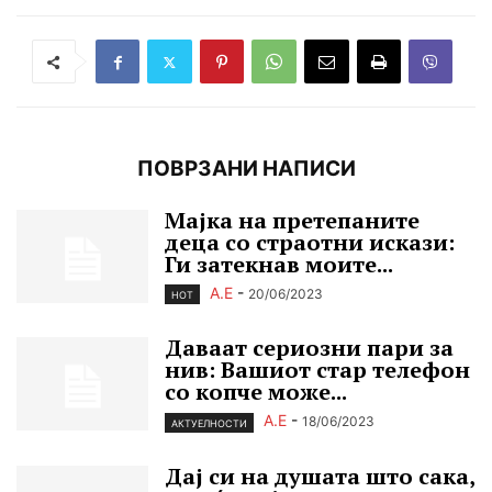
ПОВРЗАНИ НАПИСИ
Мајка на претепаните
деца со страотни искази:
Ги затекнав моите...
А.Е
-
20/06/2023
HOT
Даваат сериозни пари за
нив: Вашиот стар телефон
со копче може...
А.Е
-
18/06/2023
АКТУЕЛНОСТИ
Дај си на душата што сака,