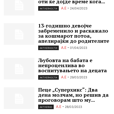
оти ќе дојде време кога...
А.Е
-
24/04/2023
АКТУЕЛНОСТИ
13-годишно девојче
забременило и раскажало
за кошмарот потоа,
апелирајќи до родителите
А.Е
-
01/04/2023
АКТУЕЛНОСТИ
Љубовта на бабата е
непроценлива во
воспитувањето на децата
А.Е
-
29/03/2023
АКТУЕЛНОСТИ
Пеце „Cуперхикс“: Два
дена молчам, но решив да
проговорам што му...
А.Е
-
28/03/2023
АКТУЕЛНО