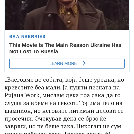
„Влеговме во собата, која беше уредна, но
креветите беа мали. Ја пушти песната на
Ријана Work, мислам дека тоа сака да го
слуша за време на сексот. Тој има тело на
шампион, но неговите интимни делови се
просечни. Очекував дека се брзо ќе
заврши, но не беше така. Никогаш не сум
имала побавен секс. Траеше околу 40