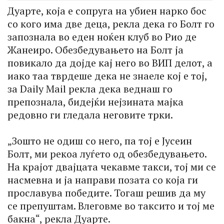
Дуарте, која е сопруга на убиен нарко бос
со кого има две деца, рекла дека го Болт го
запознала во еден ноќен клуб во Рио де
Жанеиро. Обезбедувањето на Болт ја
повикало да дојде кај него во ВИП делот, а
иако таа тврдеше дека не знаеле кој е тој,
за Daily Mail рекла дека веднаш го
препознала, бидејќи нејзината мајка
редовно ги гледала неговите трки.
„Зошто не одиш со него, па тој е Јусеин
Болт, ми рекоа луѓето од обезбедувањето.
На крајот двајцата чекавме такси, тој ми се
насмевна и ја направи позата со која ги
прославува победите. Тогаш решив да му
се препуштам. Влеговме во таксито и тој ме
бакна“, рекла Дуарте.