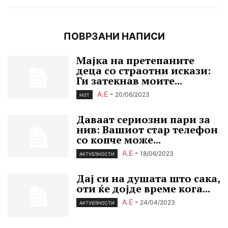
ПОВРЗАНИ НАПИСИ
Мајка на претепаните
деца со страотни искази:
Ги затекнав моите...
А.Е
-
20/06/2023
HOT
Даваат сериозни пари за
нив: Вашиот стар телефон
со копче може...
А.Е
-
18/06/2023
АКТУЕЛНОСТИ
Дај си на душата што сака,
оти ќе дојде време кога...
А.Е
-
24/04/2023
АКТУЕЛНОСТИ