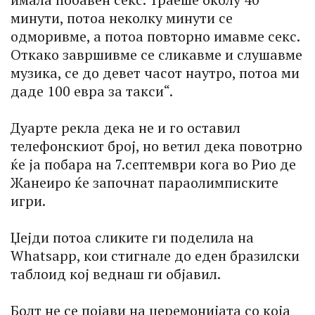
минути, потоа неколку минути се
одморивме, а потоа повторно имавме секс.
Откако завршивме се сликавме и слушавме
музика, се до девет часот наутро, потоа ми
даде 100 евра за такси“.
Дуарте рекла дека не и го оставил
телефонскиот број, но ветил дека повотрно
ќе ја побара на 7.септември кога во Рио де
Жанеиро ќе започнат параолимписките
игри.
Џејди потоа сликите ги поделила на
Whatsapp, кои стигнале до еден бразилски
таблоид кој веднаш ги објавил.
Болт не се појави на церемонијата со која