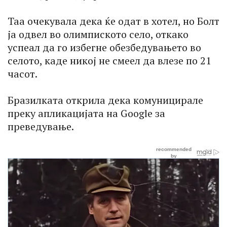
Таа очекувала дека ќе одат в хотел, но Болт
ја одвел во олимпиското село, откако
успеал да го избегне обезбедувањето во
селото, каде никој не смеел да влезе по 21
часот.
Бразилката открила дека комуницирале
преку апликацијата на Google за
преведување.