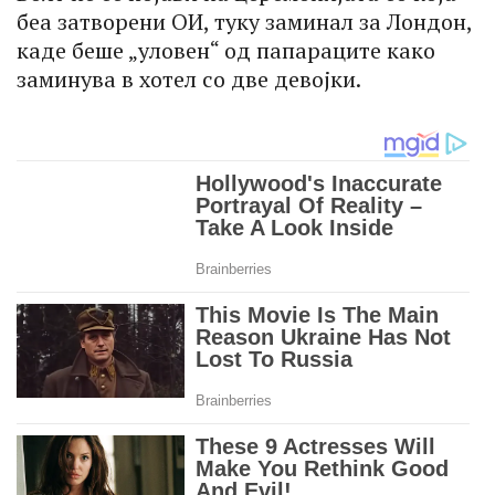
беа затворени ОИ, туку заминал за Лондон,
каде беше „уловен“ од папараците како
заминува в хотел со две девојки.