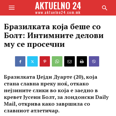
AKTUELNO 24
www.aktuelno24.com.mk
Бразилката која беше со
Болт: Интимните делови
му се просечни
Бразилката Џејди Дуарте (20), која
стана славна преку ноќ, откако
нејзините слики во која е заедно в
кревет Јусеин Болт, за лондонски Daily
Mail, открива како завршила со
славниот атлетичар.