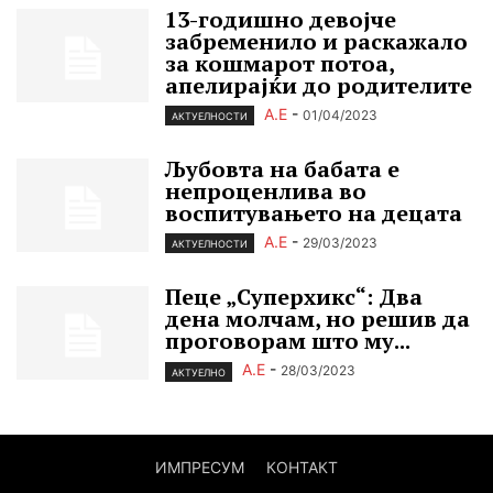
13-годишно девојче
забременило и раскажало
за кошмарот потоа,
апелирајќи до родителите
А.Е
-
01/04/2023
АКТУЕЛНОСТИ
Љубовта на бабата е
непроценлива во
воспитувањето на децата
А.Е
-
29/03/2023
АКТУЕЛНОСТИ
Пеце „Cуперхикс“: Два
дена молчам, но решив да
проговорам што му...
А.Е
-
28/03/2023
АКТУЕЛНО
ИМПРЕСУМ
КОНТАКТ