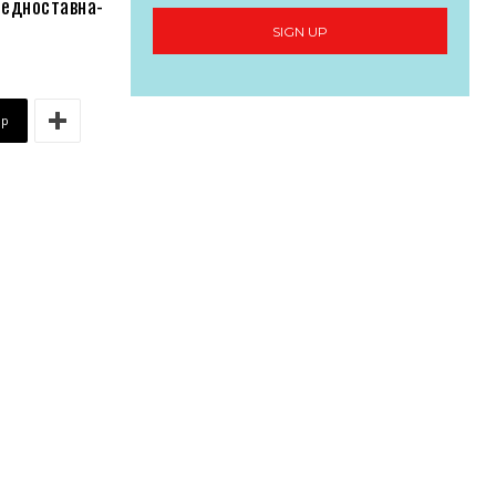
едноставна-
SIGN UP
pp