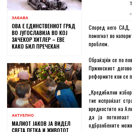
ЗАБАВА
ОВА Е ЕДИНСТВЕНИОТ ГРАД
Според него САД, 
ВО ЈУГОСЛАВИЈА ВО КОЈ
помогнат во напори
ЗАЧЕКОР ХИТЛЕР – ЕВЕ
проблем.
КАКО БИЛ ПРЕЧЕКАН
Обраќајќи се по по
Пржинскиот догово
реформите кои се п
„Кредибилни избор
тие испраќаат стр
вредностите на Али
АКТУЕЛНО
да ја поткопаат
МАЛИОТ ЈАКОВ ЈА ВИДЕЛ
одбранбените можн
СВЕТА ПЕТКА И ЖИВОТОТ