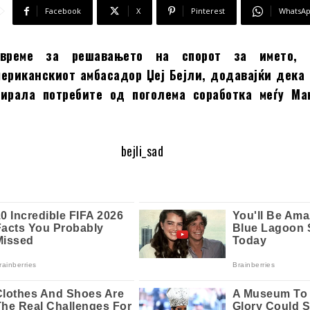
Facebook
X
Pinterest
WhatsA
време за решавањето на спорот за името, 
ериканскиот амбасадор Џеј Бејли, додавајќи дека 
цирала потребите од поголема соработка меѓу Ма