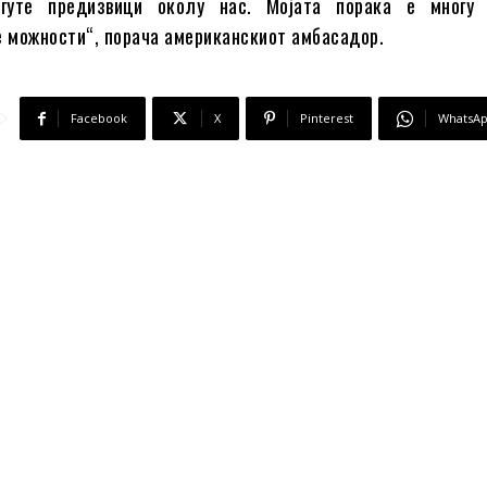
гуте предизвици околу нас. Мојата порака е многу 
е можности“, порача американскиот амбасадор.
Facebook
X
Pinterest
WhatsA