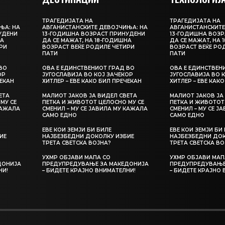
ТРАГЕДИЈАТА НА
ТРАГЕДИЈАТА НА
ЊА: НА
АВГАНИСТАНСКИТЕ ДЕВОЈЧИЊА: НА
АВГАНИСТАНСКИТЕ
УДЕНИ
13-ГОДИШНА ВОЗРАСТ ПРИНУДЕНИ
13-ГОДИШНА ВОЗР
НА
ДА СЕ МАЖАТ, НА 18-ГОДИШНА
ДА СЕ МАЖАТ, НА 
РИ
ВОЗРАСТ ВЕЌЕ РОДИЛЕ ЧЕТИРИ
ВОЗРАСТ ВЕЌЕ РО
ПАТИ
ПАТИ
ВО
ОВА Е ЕДИНСТВЕНИОТ ГРАД ВО
ОВА Е ЕДИНСТВЕН
ОР
ЈУГОСЛАВИЈА ВО КОЈ ЗАЧЕКОР
ЈУГОСЛАВИЈА ВО 
ЧЕКАН
ХИТЛЕР – ЕВЕ КАКО БИЛ ПРЕЧЕКАН
ХИТЛЕР – ЕВЕ КАК
ЕТА
МАЛИОТ ЈАКОВ ЈА ВИДЕЛ СВЕТА
МАЛИОТ ЈАКОВ ЈА
МУ СЕ
ПЕТКА И ЖИВОТОТ ЦЕЛОСНО МУ СЕ
ПЕТКА И ЖИВОТОТ
КАЖАЛА
СМЕНИЛ – МУ СЕ ЈАВИЛА МУ КАЖАЛА
СМЕНИЛ – МУ СЕ Ј
САМО ЕДНО
САМО ЕДНО
ЕВЕ КОИ ЗЕМЈИ БИ БИЛЕ
ЕВЕ КОИ ЗЕМЈИ БИ
ИЕ
НАЈБЕЗБЕДНИ ДОКОЛКУ ИЗБИЕ
НАЈБЕЗБЕДНИ ДОК
ТРЕТА СВЕТСКА ВОЈНА?
ТРЕТА СВЕТСКА ВО
УХМР ОБЈАВИ МАПА СО
УХМР ОБЈАВИ МАП
ДОНИЈА
ПРЕДУПРЕДУВАЊЕ ЗА МАКЕДОНИЈА
ПРЕДУПРЕДУВАЊЕ
НИ!
– БИДЕТЕ КРАЈНО ВНИМАТЕЛНИ!
– БИДЕТЕ КРАЈНО 