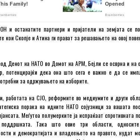
ОН и останатите партнери и пријатели на земјата се п
те кои Скопје и Атина ги прават за решавањето на овој пов
вод Денот на НАТО во Домот на АРМ, Бејли се осврна и на 
р, потенцирајќи дека она што сега е важно е да се им
отребни за одржувањето на изборите.
и, работата на СЈО, реформите во медиумите и други обл
атегиска порака на идните НАТО сојузници за вашата по
јансата. Меѓутоа полумерките ја испраќаат спротивната п
 поддршката. Така што овие три области, односите
ости и демократијата и владеењето на правото, нудат м