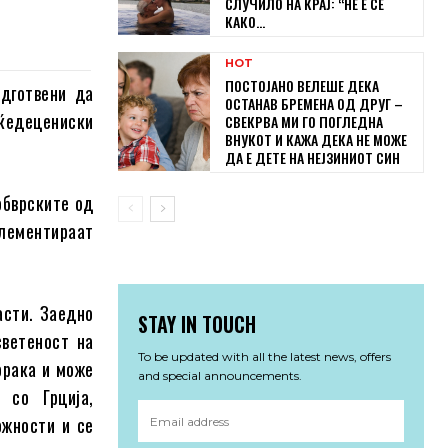
СЛУЧИЛО НА КРАЈ: “НЕ Е СЕ
КАКО...
HOT
ПОСТОЈАНО ВЕЛЕШЕ ДЕКА
одготвени да
ОСТАНАВ БРЕМЕНА ОД ДРУГ –
еќедецениски
СВЕКРВА МИ ГО ПОГЛЕДНА
ВНУКОТ И КАЖА ДЕКА НЕ МОЖЕ
ДА Е ДЕТЕ НА НЕЈЗИНИОТ СИН
обврските од
плементираат
асти. Заедно
STAY IN TOUCH
светеност на
To be updated with all the latest news, offers
орака и може
and special announcements.
 со Грција,
ожности и се