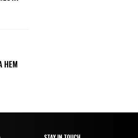
А НЕМ
А
STAY IN TOUCH