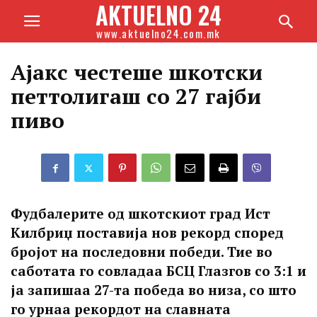
AKTUELNO 24
www.aktuelno24.com.mk
Ајакс честеше шкотски
петтолигаш со 27 гајби
пиво
Фудбалерите од шкотскиот град Ист
Килбриџ поставија нов рекорд според
бројот на последовни победи. Тие во
саботата го совладаа БСЦ Глазгов со 3:1 и
ја запишаа 27-та победа во низа, со што
го урнаа рекордот на славната