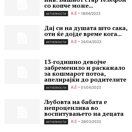
со копче може...
А.Е
-
18/06/2023
АКТУЕЛНОСТИ
Дај си на душата што сака,
оти ќе дојде време кога...
А.Е
-
24/04/2023
АКТУЕЛНОСТИ
13-годишно девојче
забременило и раскажало
за кошмарот потоа,
апелирајќи до родителите
А.Е
-
01/04/2023
АКТУЕЛНОСТИ
Љубовта на бабата е
непроценлива во
воспитувањето на децата
А.Е
-
29/03/2023
АКТУЕЛНОСТИ