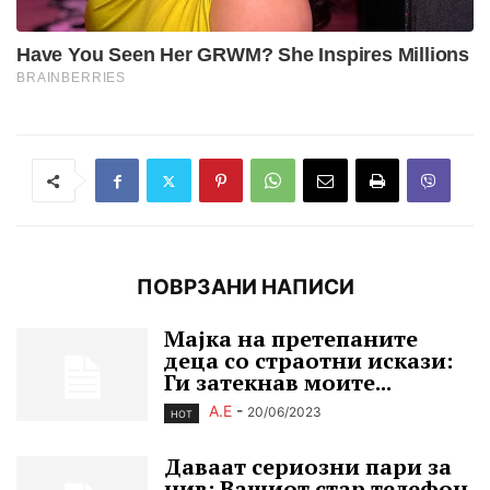
ПОВРЗАНИ НАПИСИ
Мајка на претепаните
деца со страотни искази:
Ги затекнав моите...
А.Е
-
20/06/2023
HOT
Даваат сериозни пари за
нив: Вашиот стар телефон