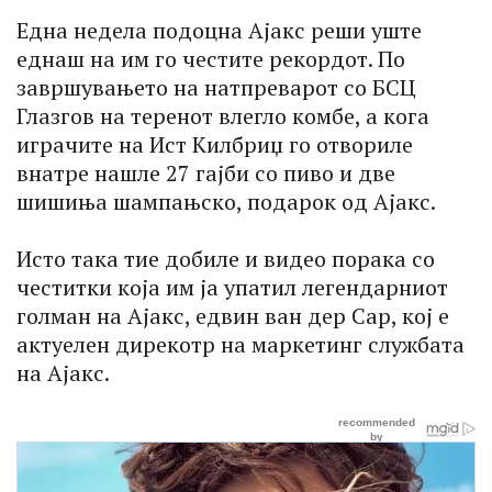
Една недела подоцна Ајакс реши уште
еднаш на им го честите рекордот. По
завршувањето на натпреварот со БСЦ
Глазгов на теренот влегло комбе, а кога
играчите на Ист Килбриџ го отвориле
внатре нашле 27 гајби со пиво и две
шишиња шампањско, подарок од Ајакс.
Исто така тие добиле и видео порака со
честитки која им ја упатил легендарниот
голман на Ајакс, едвин ван дер Сар, кој е
актуелен дирекотр на маркетинг службата
на Ајакс.