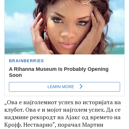
„Ова е најголемиот успех во историјата на
клубот. Ова е и мојот најголем успех. Да се
надмине рекородт на Ајакс од времето на
Кројф. Нестварно“, порачал Мартин