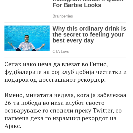
Сепак иако нема да влезат во Гинис,
фудбалерите на оој клуб добија честитки и
подарок од досегашниот рекордер.
Имено, минатата недела, кога ја забележаа
26-та победа во низа клубот своето
остварување го сподели преку Twitter, со
напмена дека го израмнил рекордот на
Ајакс.