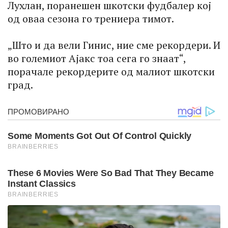
Лухлан, поранешен шкотски фудбалер кој
од оваа сезона го трениера тимот.
„Што и да вели Гинис, ние сме рекордери. И
во големиот Ајакс тоа сега го знаат“,
порачале рекордерите од малиот шкотски
град.