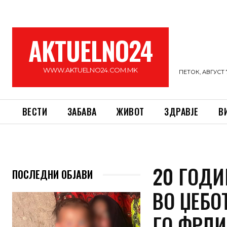
AKTUELNO24
WWW.AKTUELNO24.COM.MK
ПЕТОК, АВГУСТ 7
ВЕСТИ
ЗАБАВА
ЖИВОТ
ЗДРАВЈЕ
В
20 ГОДИ
ПОСЛЕДНИ ОБЈАВИ
ВО ЏЕБО
ГО ФРЛИ