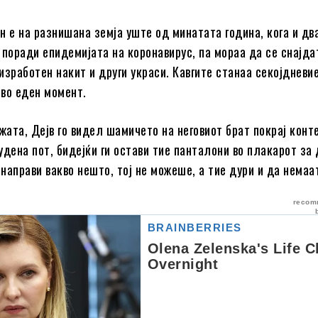
н е на разнишана земја уште од минатата година, кога и дв
 поради епидемијата на коронавирус, па мораа да се снајдат
изработен накит и други украси. Кавгите станаа секојдневие
во еден момент.
жата, Дејв го видел шамичето на неговиот брат покрај конте
удена пот, бидејќи ги остави тие панталони во плакарот за
направи вакво нешто, тој не можеше, а тие дури и да немаа