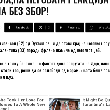
А БЕЗ ЗБОР!
Facebook
X
Pinterest
WhatsA
тивенсон (32) од Оуквил реши да стави крај на неговиот ос
Валентина (33) поради фрлено шамиче од неговиот џеб.
не е толку банална, но фактот дека сопругата на Дејв, иак
о стори тоа, реши да се ослободи од марамчињата беше по
вил њуз.