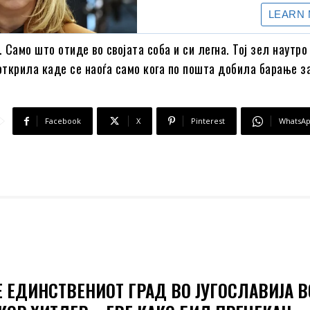
. Само што отиде во својата соба и си легна. Тој зел наутро
 открила каде се наоѓа само кога по пошта добила барање з
Facebook
X
Pinterest
WhatsA
Е ЕДИНСТВЕНИОТ ГРАД ВО ЈУГОСЛАВИЈА В