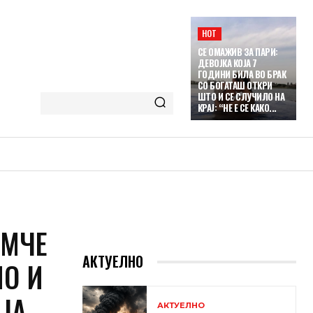
HOT
СЕ ОМАЖИВ ЗА ПАРИ:
ДЕВОЈКА КОЈА 7
ГОДИНИ БИЛА ВО БРАК
СО БОГАТАШ ОТКРИ
ШТО И СЕ СЛУЧИЛО НА
КРАЈ: “НЕ Е СЕ КАКО...
АМЧЕ
АКТУЕЛНО
ЛО И
ЈА
АКТУЕЛНО