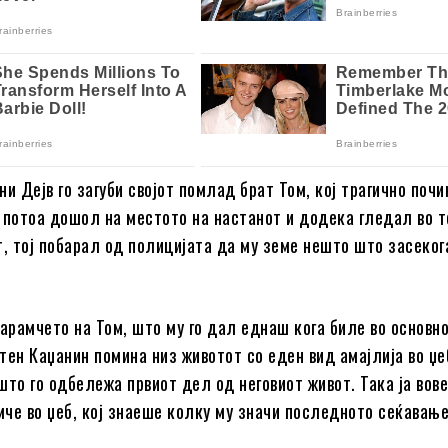
ни Дејв го загуби својот помлад брат Том, кој трагично поч
 потоа дошол на местото на настанот и додека гледал во т
т, тој побарал од полицијата да му земе нешто што засеког
марамчето на Том, што му го дал еднаш кога биле во основн
тен Каџанин помина низ животот со еден вид амајлија во џе
што го одбележа првиот дел од неговиот живот. Така ја вов
че во џеб, кој знаеше колку му значи последното сеќавање