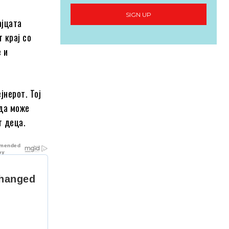
SIGN UP
ајцата
 крај со
 и
јнерот. Тој
 да може
т деца.