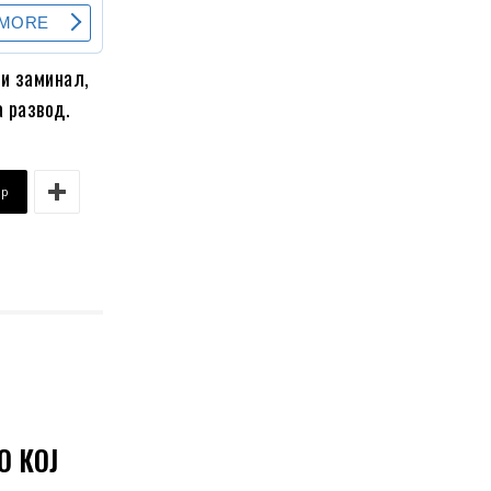
 и заминал,
а развод.
pp
О КОЈ