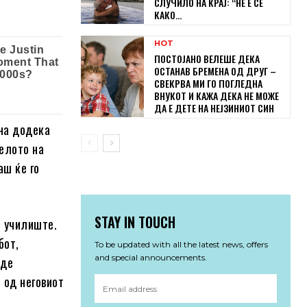
СЛУЧИЛО НА КРАЈ: “НЕ Е СЕ
КАКО...
HOT
ПОСТОЈАНО ВЕЛЕШЕ ДЕКА
ОСТАНАВ БРЕМЕНА ОД ДРУГ –
СВЕКРВА МИ ГО ПОГЛЕДНА
ВНУКОТ И КАЖА ДЕКА НЕ МОЖЕ
ДА Е ДЕТЕ НА НЕЈЗИНИОТ СИН
ина додека
елото на
аш ќе го
STAY IN TOUCH
о училиште.
бот,
To be updated with all the latest news, offers
and special announcements.
еде
 од неговиот