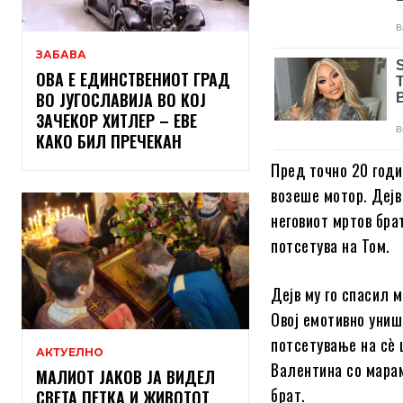
ЗАБАВА
ОВА Е ЕДИНСТВЕНИОТ ГРАД
ВО ЈУГОСЛАВИЈА ВО КОЈ
ЗАЧЕКОР ХИТЛЕР – ЕВЕ
КАКО БИЛ ПРЕЧЕКАН
Пред точно 20 годи
возеше мотор. Дејв
неговиот мртов бра
потсетува на Том.
Дејв му го спасил 
Овој емотивно униш
потсетување на сè 
АКТУЕЛНО
Валентина со марам
МАЛИОТ ЈАКОВ ЈА ВИДЕЛ
брат.
СВЕТА ПЕТКА И ЖИВОТОТ