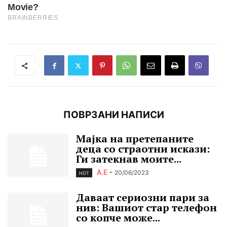
ПОВРЗАНИ НАПИСИ
Мајка на претепаните
деца со страотни искази:
Ги затекнав моите...
А.Е
-
20/06/2023
HOT
Даваат сериозни пари за
нив: Вашиот стар телефон
со копче може...