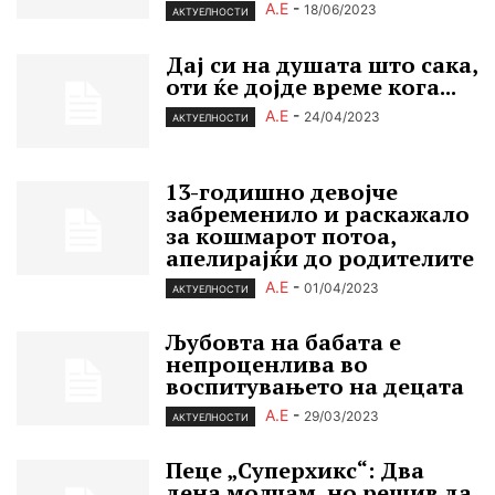
А.Е
-
18/06/2023
АКТУЕЛНОСТИ
Дај си на душата што сака,
оти ќе дојде време кога...
А.Е
-
24/04/2023
АКТУЕЛНОСТИ
13-годишно девојче
забременило и раскажало
за кошмарот потоа,
апелирајќи до родителите
А.Е
-
01/04/2023
АКТУЕЛНОСТИ
Љубовта на бабата е
непроценлива во
воспитувањето на децата
А.Е
-
29/03/2023
АКТУЕЛНОСТИ
Пеце „Cуперхикс“: Два
дена молчам, но решив да