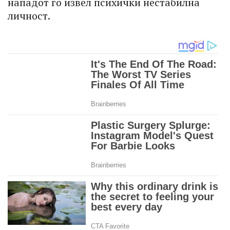
нападот го извел психички нестабилна
личност.