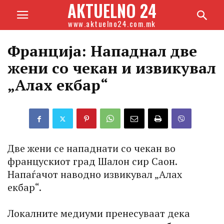
AKTUELNO 24
www.aktuelno24.com.mk
Франција: Нападнал две
жени со чекан и извикувал
„Алах екбар“
Две жени се нападнати со чекан во
францускиот град Шалон сир Саон.
Напаѓачот наводно извикувал „Алах
екбар“.
Локалните медиуми пренесуваат дека