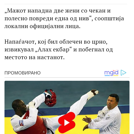
„Мажот нападна две жени со чекан и
полесно повреди една од нив“, соопштија
локални официјални лица.
Напаѓачот, кој бил облечен во црно,
извикувал „Алах екбар“ и побегнал од
местото на настанот.