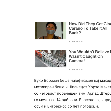
Вуко Борозан беше најефикасен кај маке
мотивиран беше и Шпанецот Хорхе Македа,
со неговиот поранешен тим. Арпад Штерб
го мечот со 14 одбрани. Барселона ја пр
осум и Ентрериос со пет погодоци.