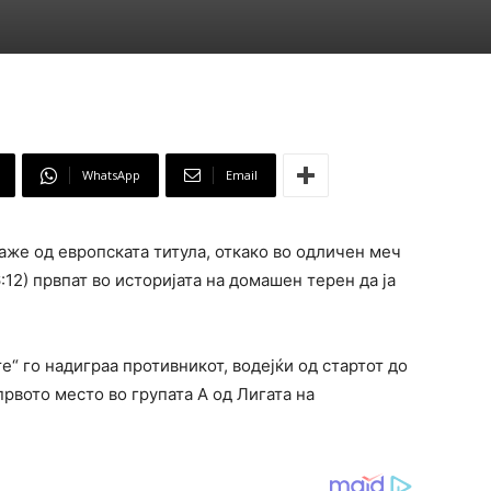
WhatsApp
Email
аже од европската титула, откако во одличен меч
:12) првпат во историјата на домашен терен да ја
“ го надиграа противникот, водејќи од стартот до
првото место во групата А од Лигата на