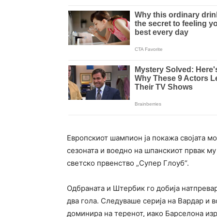
Европскиот шампион ја покажа својата мо
сезоната и воедно на шпанскиот првак му
светско првенство „Супер Глоуб“.
Одбраната и Штербик го добија натпреваро
два гола. Следуваше серија на Вардар и в
доминира на теренот, иако Барселона изр