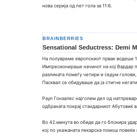
нова серија од пет гола за 11:6.
На полувреме европскиот првак водеше 16:
Импресионираше начинот на кој Вардар п
разликата помеѓу четири и седум голови,
Пасквал се обидуваше да ја стигне негат
Раул Гонзалес најголем дел од натпреваро
одбраната покрај стандарниот Абутовиќ 
Во 42.минута во обиде да го блокира уд
кој по укажаната лекарска помош повеќе н