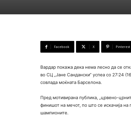
Facebook
X
Pinterest
Вардар покажа дека нема лесно да се отк
во СЦ „Јане Сандански“ успеа со 27:24 (16
совлада моќната Барселона.
Пред мотивирана публика, „црвено-црните
финишот на мечот, по што се искачија на 
шампионите.