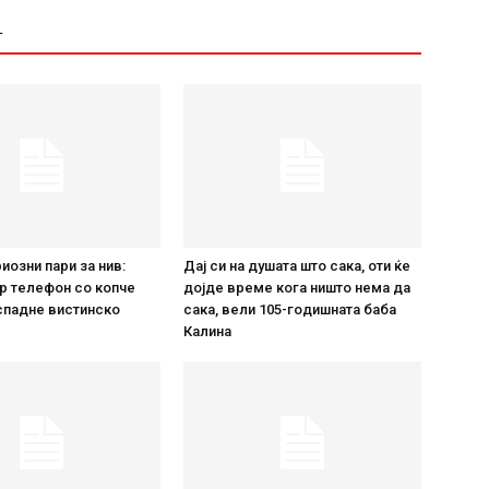
Т
иозни пари за нив:
Дај си на душата што сака, оти ќе
р телефон со копче
дојде време кога ништо нема да
спадне вистинско
сака, вели 105-годишната баба
Калина