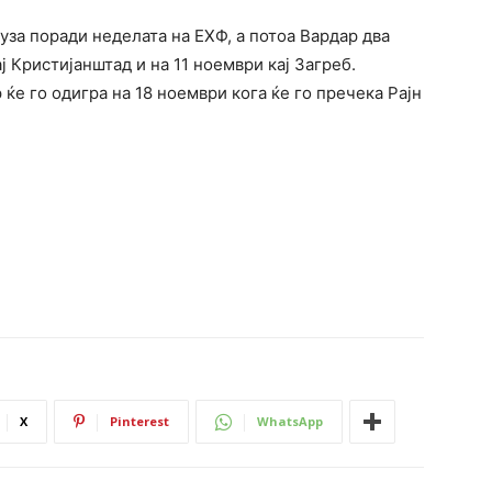
уза поради неделата на ЕХФ, а потоа Вардар два
ј Кристијанштад и на 11 ноември кај Загреб.
е го одигра на 18 ноември кога ќе го пречека Рајн
X
Pinterest
WhatsApp