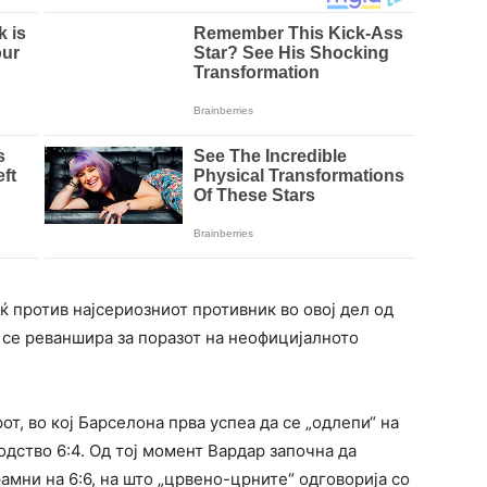
ќ против најсериозниот противник во овој дел од
 се реваншира за поразот на неофицијалното
т, во кој Барселона прва успеа да се „одлепи“ на
одство 6:4. Од тој момент Вардар започна да
амни на 6:6, на што „црвено-црните“ одговорија со