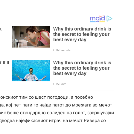
донскиот тим со шест погодоци, а посебно
 кој пет пати го најде патот до мрежата во мечот
ик беше стандардно солиден на голот, завршувајќи
едводеа најефикасниот играч на мечот Ривера со