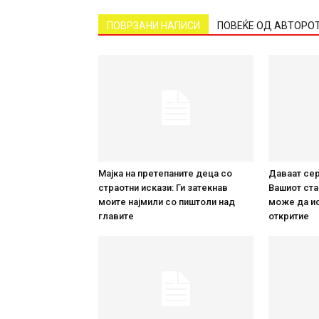
ПОВРЗАНИ НАПИСИ
ПОВЕЌЕ ОД АВТОРО
Мајка на претепаните деца со
Даваат сер
страотни искази: Ги затекнав
Вашиот ста
моите најмили со пиштоли над
може да и
главите
откритие