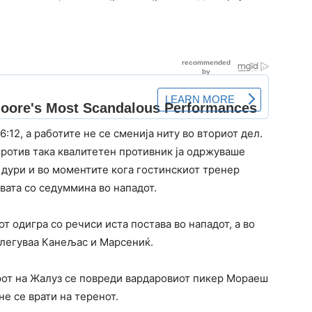
12, а работите не се сменија ниту во вториот дел.
ротив така квалитетен противник ја одржуваше
 дури и во моментите кога гостинскиот тренер
ивата со седуммина во нападот.
т одигра со речиси иста постава во нападот, а во
влегуваа Канељас и Марсениќ.
арот на Жалуз се повреди вардаровиот пикер Мораеш
е се врати на теренот.