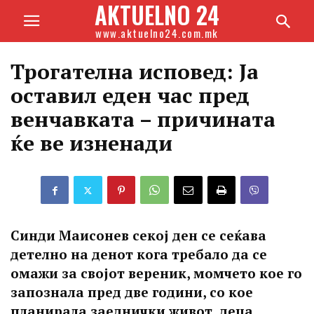
AKTUELNO 24
www.aktuelno24.com.mk
Трогателна исповед: Ја
оставил еден час пред
венчавката – причината
ќе ве изненади
Синди Маисонев секој ден се сеќава
детелно на денот кога требало да се
омажи за својот вереник, момчето кое го
запознала пред две години, со кое
планирала заеднички живот, деца,