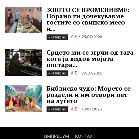
ЗОШТО СЕ ПРОМЕНИВМЕ:
Порано ги дочекувавме
гостите со свинско месо
и...
А.Е
-
25/07/2026
ИНТЕРЕСНО
Срцето ми се згрчи од тага
кога ја видов мојата
постара...
А.Е
-
20/07/2026
ИНТЕРЕСНО
Библиско чудо: Морето се
раздели и им отвори пат
на луѓето
А.Е
-
16/07/2026
ИНТЕРЕСНО
ИМПРЕСУМ
КОНТАКТ