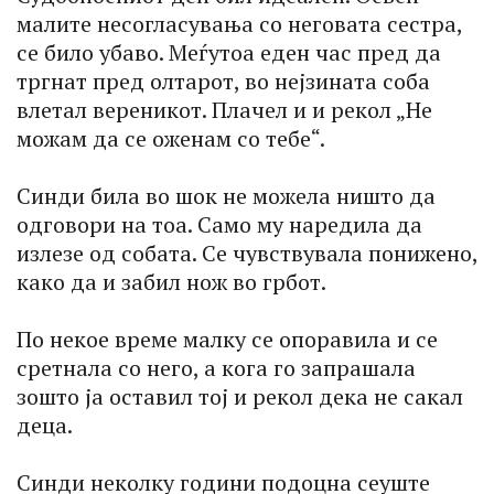
малите несогласувања со неговата сестра,
се било убаво. Меѓутоа еден час пред да
тргнат пред олтарот, во нејзината соба
влетал вереникот. Плачел и и рекол „Не
можам да се оженам со тебе“.
Синди била во шок не можела ништо да
одговори на тоа. Само му наредила да
излезе од собата. Се чувствувала понижено,
како да и забил нож во грбот.
По некое време малку се опоравила и се
сретнала со него, а кога го запрашала
зошто ја оставил тој и рекол дека не сакал
деца.
Синди неколку години подоцна сеуште