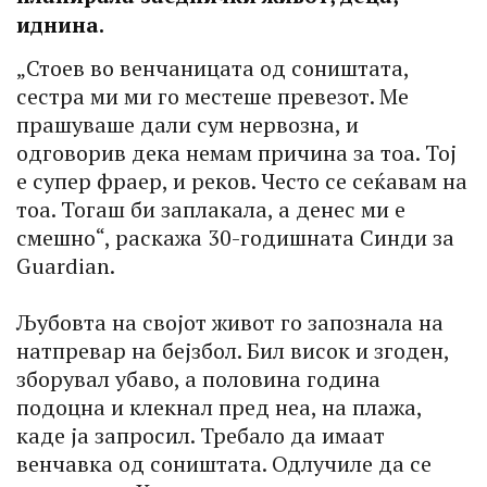
иднина.
„Стоев во венчаницата од соништата,
сестра ми ми го местеше превезот. Ме
прашуваше дали сум нервозна, и
одговорив дека немам причина за тоа. Тој
е супер фраер, и реков. Често се сеќавам на
тоа. Тогаш би заплакала, а денес ми е
смешно“, раскажа 30-годишната Синди за
Guardian.
Љубовта на својот живот го запознала на
натпревар на бејзбол. Бил висок и згоден,
зборувал убаво, а половина година
подоцна и клекнал пред неа, на плажа,
каде ја запросил. Требало да имаат
венчавка од соништата. Одлучиле да се