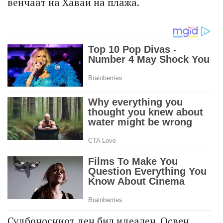
венчаат на Хаваи на плажа.
Судбоносниот ден бил идеален. Освен