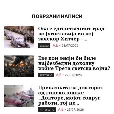
ПОВРЗАНИ НАПИСИ
Ова е единствениот град
во Југославија во кој
зачекор Хитлер –...
А.Е
-
28/07/2026
ЗАБАВА
Еве кои земји би биле
најбезбедни доколку
избие Трета светска војна?
А.Е
-
27/07/2026
АКТУЕЛНО
Приказната за докторот
од гинеколошко:
„Докторе, мојот сопруг
работи, тој не...
А.Е
-
25/07/2026
ИНТЕРЕСНО