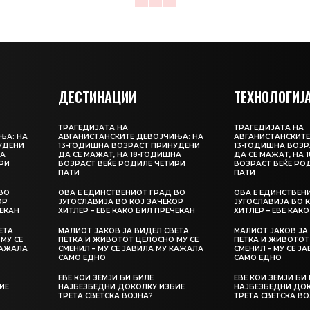
ДЕСТИНАЦИИ
ТЕХНОЛОГИЈ
ТРАГЕДИЈАТА НА
ТРАГЕДИЈАТА НА
ЊА: НА
АВГАНИСТАНСКИТЕ ДЕВОЈЧИЊА: НА
АВГАНИСТАНСКИТЕ
УДЕНИ
13-ГОДИШНА ВОЗРАСТ ПРИНУДЕНИ
13-ГОДИШНА ВОЗР
НА
ДА СЕ МАЖАТ, НА 18-ГОДИШНА
ДА СЕ МАЖАТ, НА 
РИ
ВОЗРАСТ ВЕЌЕ РОДИЛЕ ЧЕТИРИ
ВОЗРАСТ ВЕЌЕ РО
ПАТИ
ПАТИ
ВО
ОВА Е ЕДИНСТВЕНИОТ ГРАД ВО
ОВА Е ЕДИНСТВЕН
ОР
ЈУГОСЛАВИЈА ВО КОЈ ЗАЧЕКОР
ЈУГОСЛАВИЈА ВО 
ЧЕКАН
ХИТЛЕР – ЕВЕ КАКО БИЛ ПРЕЧЕКАН
ХИТЛЕР – ЕВЕ КАК
ЕТА
МАЛИОТ ЈАКОВ ЈА ВИДЕЛ СВЕТА
МАЛИОТ ЈАКОВ ЈА
МУ СЕ
ПЕТКА И ЖИВОТОТ ЦЕЛОСНО МУ СЕ
ПЕТКА И ЖИВОТОТ
КАЖАЛА
СМЕНИЛ – МУ СЕ ЈАВИЛА МУ КАЖАЛА
СМЕНИЛ – МУ СЕ Ј
САМО ЕДНО
САМО ЕДНО
ЕВЕ КОИ ЗЕМЈИ БИ БИЛЕ
ЕВЕ КОИ ЗЕМЈИ БИ
ИЕ
НАЈБЕЗБЕДНИ ДОКОЛКУ ИЗБИЕ
НАЈБЕЗБЕДНИ ДОК
ТРЕТА СВЕТСКА ВОЈНА?
ТРЕТА СВЕТСКА ВО