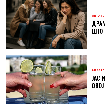
ЗДРАВЈ
ДРАМ
ШТО 
ЗДРАВЈ
ЈАС 
ОВОЈ