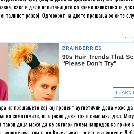
равна, како и дали испитаниците со време навистина ги дос
менталниот развој. Одговорот на двете прашања во сите сл
ара на прашањето кај кој процент аутистични деца може да
е на симптомите, но е јасно дека тоа е само мал дел. Меѓу
 такви деца може да се оствари голем напредок со примен
а, напоменува тимот од Конектикат, со кој раководеше Деб