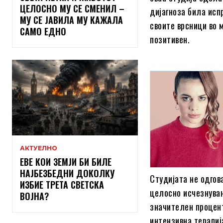
ЦЕЛОСНО МУ СЕ СМЕНИЛ –
дијагноза била исп
МУ СЕ ЈАВИЛА МУ КАЖАЛА
своите врсници во 
САМО ЕДНО
позитивен.
АКТУЕЛНО
ЕВЕ КОИ ЗЕМЈИ БИ БИЛЕ
НАЈБЕЗБЕДНИ ДОКОЛКУ
Студијата не одгов
ИЗБИЕ ТРЕТА СВЕТСКА
целосно исчезнувањ
ВОЈНА?
значителен процент
интензивна терапиј