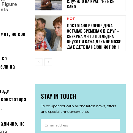
СЛУЧИЛО НА КРАЈ: “НЕ Е СЕ
КАКО...
HOT
ПОСТОЈАНО ВЕЛЕШЕ ДЕКА
ОСТАНАВ БРЕМЕНА ОД ДРУГ –
мот, но кои
СВЕКРВА МИ ГО ПОГЛЕДНА
ВНУКОТ И КАЖА ДЕКА НЕ МОЖЕ
ДА Е ДЕТЕ НА НЕЈЗИНИОТ СИН
 со
тели на
наоди
STAY IN TOUCH
 констатира
.
To be updated with all the latest news, offers
and special announcements.
надмине, но
ата