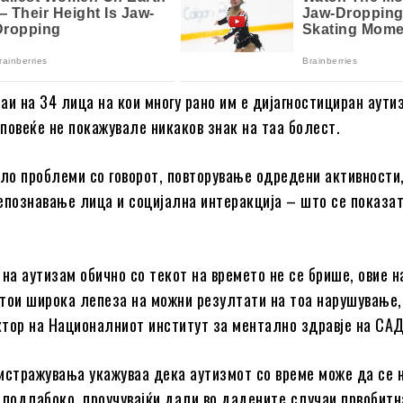
аи на 34 лица на кои многу рано им е дијагностициран аутиз
 повеќе не покажувале никаков знак на таа болест.
ало проблеми со говорот, повторување одредени активности,
епознавање лица и социјална интеракција – што се показа
 на аутизам обично со текот на времето не се брише, овие 
тои широка лепеза на можни резултати на тоа нарушување,
тор на Националниот институт за ментално здравје на САД
истражувања укажуваа дека аутизмот со време може да се 
 подлабоко, проучувајќи дали во дадените случаи првобитн