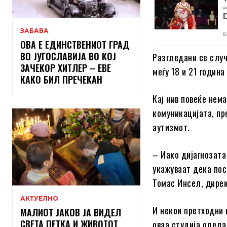
ЗАБАВА
ОВА Е ЕДИНСТВЕНИОТ ГРАД
ВО ЈУГОСЛАВИЈА ВО КОЈ
Разгледани се случ
ЗАЧЕКОР ХИТЛЕР – ЕВЕ
меѓу 18 и 21 година
КАКО БИЛ ПРЕЧЕКАН
Кај нив повеќе нем
комуникацијата, пр
аутизмот.
– Иако дијагнозата
укажуваат дека пос
Томас Инсел, дирек
АКТУЕЛНО
И некои претходни 
МАЛИОТ ЈАКОВ ЈА ВИДЕЛ
СВЕТА ПЕТКА И ЖИВОТОТ
оваа студија одела