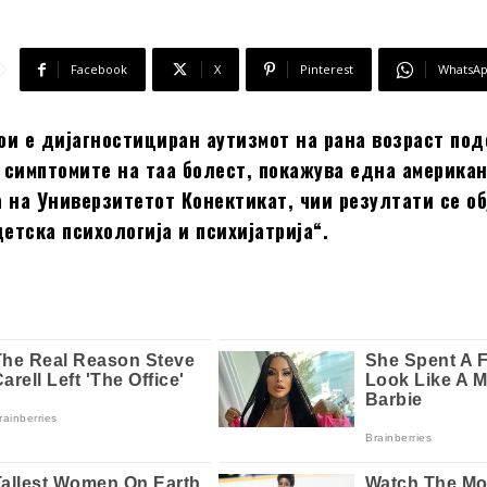
Facebook
X
Pinterest
WhatsA
кои е дијагностициран аутизмот на рана возраст по
т симптомите на таа болест, покажува една америка
а на Универзитетот Конектикат, чии резултати се об
етска психологија и психијатрија“.