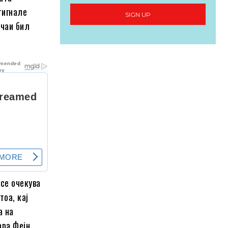
тигнале
SIGN UP
учаи бил
 се очекува
тоа, кај
а на
ора Фејн.