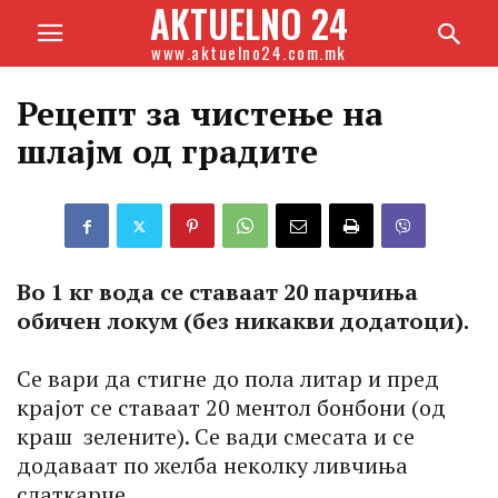
AKTUELNO 24
www.aktuelno24.com.mk
Рецепт за чистење на
шлајм од градите
Во 1 кг вода се ставаат 20 парчиња
обичен локум (без никакви додатоци).
Се вари да стигне до пола литар и пред
крајот се ставаат 20 ментол бонбони (од
краш зелените). Се вади смесата и се
додаваат по желба неколку ливчиња
слаткарче.