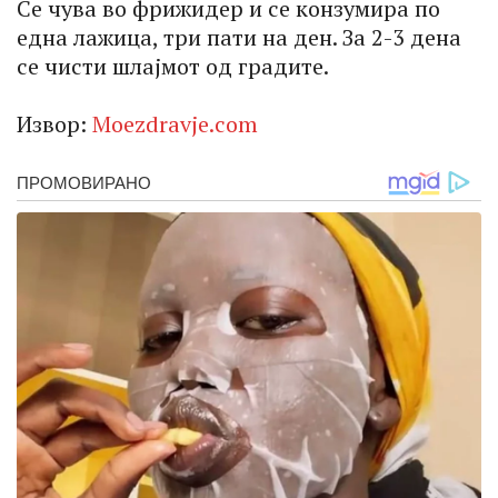
Се чува во фрижидер и се конзумира по
една лажица, три пати на ден. За 2-3 дена
се чисти шлајмот од градите.
Извор:
Моеzdravje.com