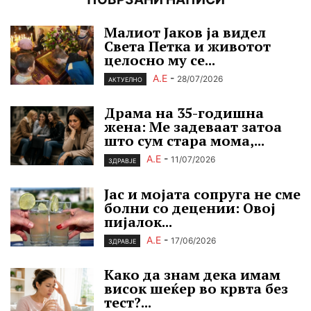
Малиот Јаков ја видел
Света Петка и животот
целосно му се...
А.Е
-
28/07/2026
АКТУЕЛНО
Драма на 35-годишна
жена: Ме задеваат затоа
што сум стара мома,...
А.Е
-
11/07/2026
ЗДРАВЈЕ
Јас и мојата сопруга не сме
болни со децении: Овој
пијалок...
А.Е
-
17/06/2026
ЗДРАВЈЕ
Како да знам дека имам
висок шеќер во крвта без
тест?...