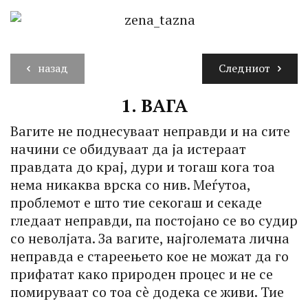
назад
Следниот
1.
ВАГА
Вагите не поднесуваат неправди и на сите
начини се обидуваат да ја истераат
правдата до крај, дури и тогаш кога тоа
нема никаква врска со нив. Меѓутоа,
проблемот е што тие секогаш и секаде
гледаат неправди, па постојано се во судир
со неволјата. За вагите, најголемата лична
неправда е стареењето кое не можат да го
прифатат како природен процес и не се
помируваат со тоа сè додека се живи. Тие