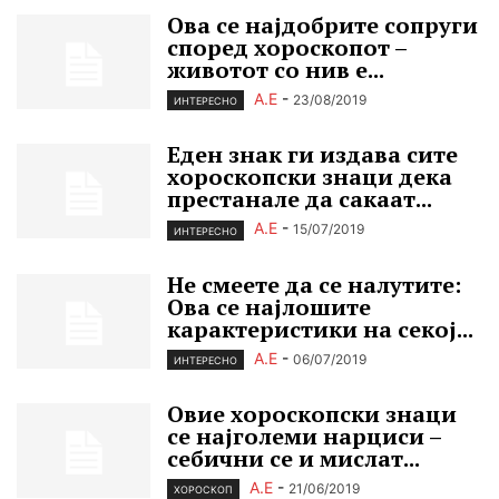
Ова се најдобрите сопруги
според хороскопот –
животот со нив е...
А.Е
-
23/08/2019
ИНТЕРЕСНО
Еден знак ги издава сите
хороскопски знаци дека
престанале да сакаат...
А.Е
-
15/07/2019
ИНТЕРЕСНО
Не смеете да се налутите:
Ова се најлошите
карактеристики на секој...
А.Е
-
06/07/2019
ИНТЕРЕСНО
Овие хороскопски знаци
се најголеми нарциси –
себични се и мислат...
А.Е
-
21/06/2019
ХОРОСКОП