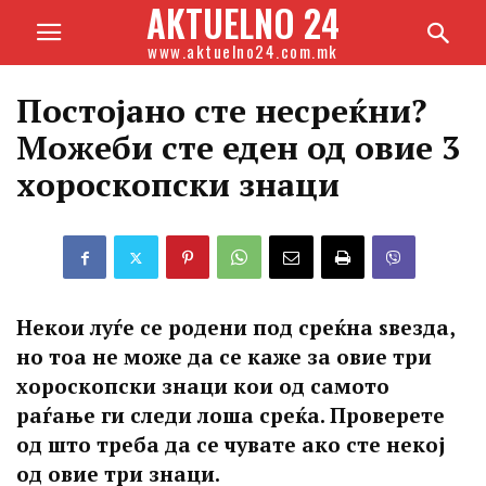
AKTUELNO 24
www.aktuelno24.com.mk
Постојано сте несреќни?
Можеби сте еден од овие 3
хороскопски знаци
Некои луѓе се родени под среќна ѕвезда,
но тоа не може да се каже за овие три
хороскопски знаци кои од самото
раѓање ги следи лоша среќа. Проверете
од што треба да се чувате ако сте некој
од овие три знаци.