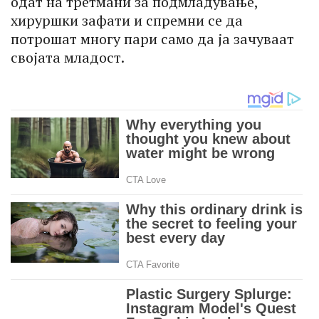
одат на третмани за подмладување,
хируршки зафати и спремни се да
потрошат многу пари само да ја зачуваат
својата младост.