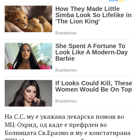
На С.С. му е укажана лекарска помош во
МЦ-Охрид, од каде е префрлен во
Болницата Св.Еразмо и му е констатирана