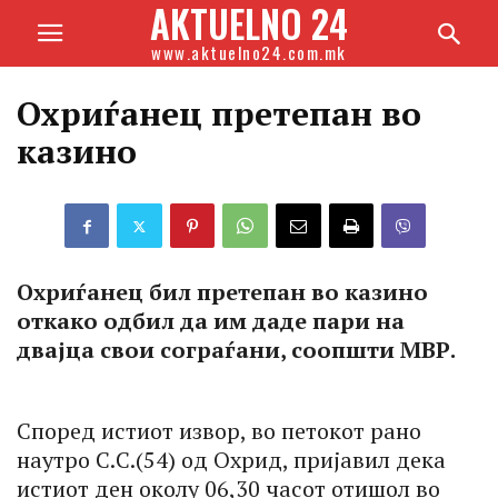
AKTUELNO 24
www.aktuelno24.com.mk
Охриѓанец претепан во
казино
Охриѓанец бил претепан во казино
откако одбил да им даде пари на
двајца свои сограѓани, соопшти МВР.
Според истиот извор, во петокот рано
наутро С.С.(54) од Охрид, пријавил дека
истиот ден околу 06,30 часот отишол во