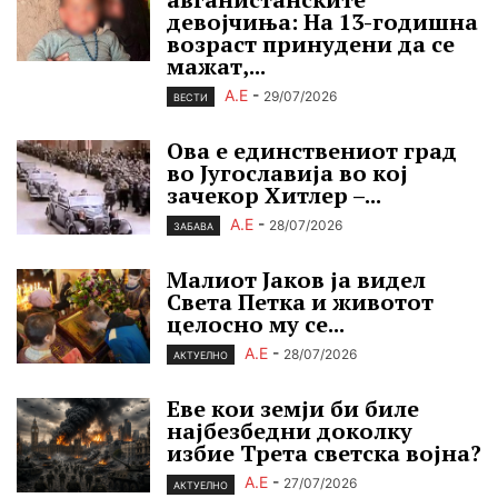
девојчиња: На 13-годишна
возраст принудени да се
мажат,...
А.Е
-
29/07/2026
ВЕСТИ
Ова е единствениот град
во Југославија во кој
зачекор Хитлер –...
А.Е
-
28/07/2026
ЗАБАВА
Малиот Јаков ја видел
Света Петка и животот
целосно му се...
А.Е
-
28/07/2026
АКТУЕЛНО
Еве кои земји би биле
најбезбедни доколку
избие Трета светска војна?
А.Е
-
27/07/2026
АКТУЕЛНО