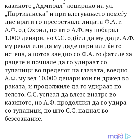
казиното „Адмирал“ лоцирано на ул.
„Партизанска“ и при влегувањето помеѓу
две врати го пресретнале лицата Ф.А. и
А.Ф. од Охрид, по што А.Ф. му побарал
1.000 денари, но С.С. одбил да му даде. А.Ф.
му рекол или да му даде пари или ќе го
истепа, а потоа заедно со Ф.А. го фатиле за
рацете и почнале да го удираат со
тупаници во пределот на главата, воедно
А.Ф. му зел 10.000 денари кои ги држел во
раката, и продолжиле да го удираат по
телото. С.С. успеал да влезе внатре во
казиното, но А.Ф. продолжил да го удира
со тупаници, по што С.С. паднал во
безсознание.