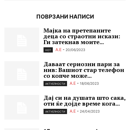
ПОВРЗАНИ НАПИСИ
Мајка на претепаните
деца со страотни искази:
Ги затекнав моите...
А.Е
-
20/06/2023
HOT
Даваат сериозни пари за
нив: Вашиот стар телефон
со копче може...
А.Е
-
18/06/2023
АКТУЕЛНОСТИ
Дај си на душата што сака,
оти ќе дојде време кога...
А.Е
-
24/04/2023
АКТУЕЛНОСТИ