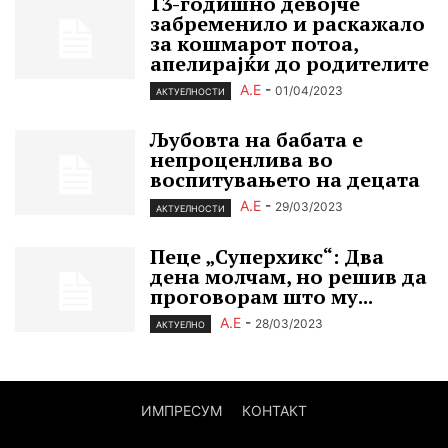
13-годишно девојче
забременило и раскажало
за кошмарот потоа,
апелирајќи до родителите
А.Е
-
01/04/2023
АКТУЕЛНОСТИ
Љубовта на бабата е
непроценлива во
воспитувањето на децата
А.Е
-
29/03/2023
АКТУЕЛНОСТИ
Пеце „Cуперхикс“: Два
дена молчам, но решив да
проговорам што му...
А.Е
-
28/03/2023
АКТУЕЛНО
ИМПРЕСУМ
КОНТАКТ