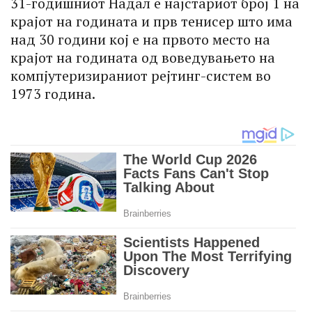
31-годишниот Надал е најстариот број 1 на
крајот на годината и прв тенисер што има
над 30 години кој е на првото место на
крајот на годината од воведувањето на
компјутеризираниот рејтинг-систем во
1973 година.