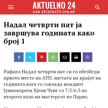
AKTUELNO 24
www.aktuelno24.com.mk
Надал четврти пат ја
завршува годината како
број 1
Рафаел Надал четврти пат си го обезбеди
првото место на АТП-листата на крајот на
годината кога го совлада младиот
Јужнокореец Хјеон Чунг со 7:5/6:3 во
второто коло на мастерсот во Париз.