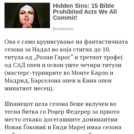
Ова е само крунисување на фантастичната
сезона за Надал во која стигна до 10.
титула од „Ролан Гарос“ и третиот трофеј
од САД опен и освои уште четири титули
(мастерс-турнирите во Монте Карло и
Мадрид, Барселона опен и Кина опен
минатиот месец).
Шпанецот цела сезона беше вклучен во
тесна битка со Роџер Федерер за првото
место откако досегашните доминантни
Новак Ѓоковиќ и Енди Мареј имаа сезона