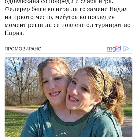
одбележана со повреди и слаба игра.
Федерер беше во игра да го замени Надал
на првото место, меѓутоа во последен
момент реши да се повлече од турнирот во
Париз.