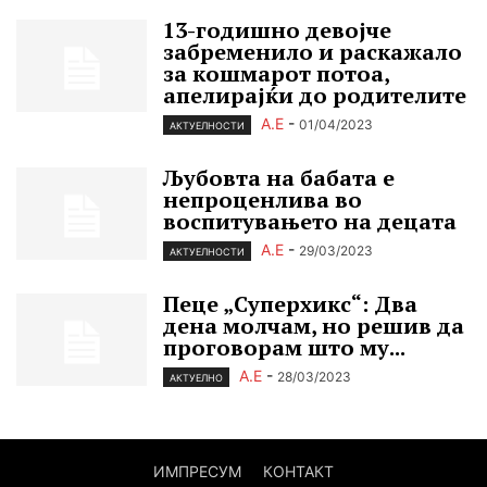
13-годишно девојче
забременило и раскажало
за кошмарот потоа,
апелирајќи до родителите
А.Е
-
01/04/2023
АКТУЕЛНОСТИ
Љубовта на бабата е
непроценлива во
воспитувањето на децата
А.Е
-
29/03/2023
АКТУЕЛНОСТИ
Пеце „Cуперхикс“: Два
дена молчам, но решив да
проговорам што му...
А.Е
-
28/03/2023
АКТУЕЛНО
ИМПРЕСУМ
КОНТАКТ