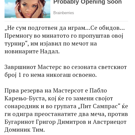
„Не сум подготвен да играм…Се обидов…
Премногу во минатото го пропуштав овој
турнир“, им изјавил по мечот на
новинарите Надал.
Завршниот Мастерс во сезоната светскиот
број 1 го нема никогаш освоено.
Прва резерва на Мастерсот е Пабло
Карењо-Буста, кој ќе го замени својот
сонародник и во групата „Пит Сампрас“ ќе
ги одигра преостанатите два меча, против
Бугаринот Григор Димитров и Австриецот
Доминик Тим.