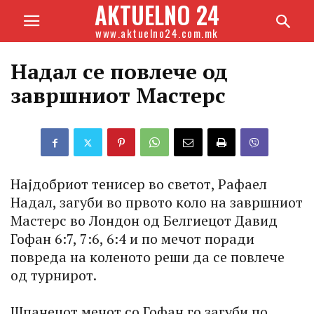
AKTUELNO 24
www.aktuelno24.com.mk
Надал се повлече од
завршниот Мастерс
Најдобриот тенисер во светот, Рафаел
Надал, загуби во првото коло на завршниот
Мастерс во Лондон од Белгиецот Давид
Гофан 6:7, 7:6, 6:4 и по мечот поради
повреда на коленото реши да се повлече
од турнирот.
Шпанецот мечот со Гофан го загуби по