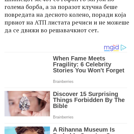
голема борба, а за поразот клучна беше
повредата на десното колено, поради која
првиот на АТП листата речиси и не можеше
да се движи во решавачкиот сет.