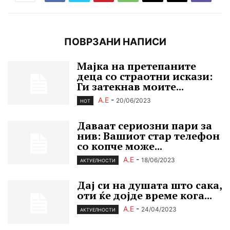
ПОВРЗАНИ НАПИСИ
Мајка на претепаните
деца со страотни искази:
Ги затекнав моите...
А.Е
-
20/06/2023
HOT
Даваат сериозни пари за
нив: Вашиот стар телефон
со копче може...
А.Е
-
18/06/2023
АКТУЕЛНОСТИ
Дај си на душата што сака,
оти ќе дојде време кога...
А.Е
-
24/04/2023
АКТУЕЛНОСТИ