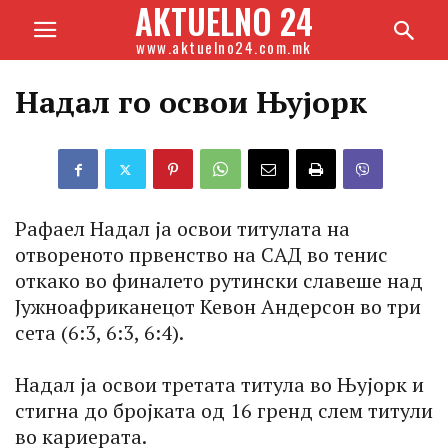
AKTUELNO 24
www.aktuelno24.com.mk
Надал го освои Њујорк
Рафаел Надал ја освои титулата на
отвореното првенство на САД во тенис
откако во финалето рутински славеше над
Јужноафриканецот Кевон Андерсон во три
сета (6:3, 6:3, 6:4).
Надал ја освои третата титула во Њујорк и
стигна до бројката од 16 гренд слем титули
во кариерата.