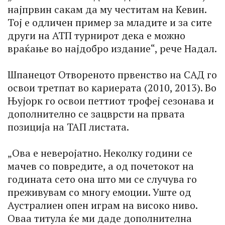
најпрвин сакам да му честитам на Кевин.
Тој е одличен пример за младите и за сите
други на АТП турнирот дека е можно
враќање во најдобро издание“, рече Надал.
Шпанецот Отвореното првенство на САД го
освои третпат во кариерата (2010, 2013). Во
Њујорк го освои петтиот трофеј сезонава и
дополнително се зацврсти на првата
позиција на ТАП листата.
„Ова е неверојатно. Неколку години се
мачев со повредите, а од почетокот на
годината сето она што ми се случува го
преживувам со многу емоции. Уште од
Аустралиен опен играм на високо ниво.
Оваа титула ќе ми даде дополнителна