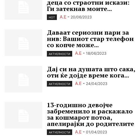
деца со страотни искази:
Ги затекнав моите...
А.Е
-
20/06/2023
HOT
Даваат сериозни пари за
нив: Вашиот стар телефон
со копче може...
А.Е
-
18/06/2023
АКТУЕЛНОСТИ
Дај си на душата што сака,
оти ќе дојде време кога...
А.Е
-
24/04/2023
АКТУЕЛНОСТИ
13-годишно девојче
забременило и раскажало
за кошмарот потоа,
апелирајќи до родителите
А.Е
-
01/04/2023
АКТУЕЛНОСТИ