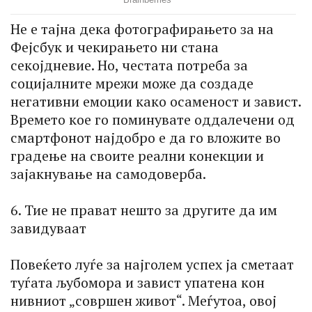
Не е тајна дека фотографирањето за на
Фејсбук и чекирањето ни стана
секојдневие. Но, честата потреба за
социјалните мрежи може да создаде
негативни емоции како осаменост и завист.
Времето кое го поминувате оддалечени од
смартфонот најдобро е да го вложите во
градење на своите реални конекции и
зајакнување на самодоверба.
6. Тие не прават нешто за другите да им
завидуваат
Повеќето луѓе за најголем успех ја сметаат
туѓата љубомора и завист упатена кон
нивниот „совршен живот“. Меѓутоа, овој