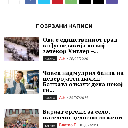
ПОВРЗАНИ НАПИСИ
Ова е единствениот град
во Југославија во кој
зачекор Хитлер –...
А.Е
-
28/07/2026
ЗАБАВА
Човек надмудрил банка на
неверојатен начин!
Банката откачи дека некој
ги...
А.Е
-
24/07/2026
ЗАБАВА
Бараат ергени зa село,
населено целосно со жени
Влатко.Е
-
02/07/2026
ЗАБАВА