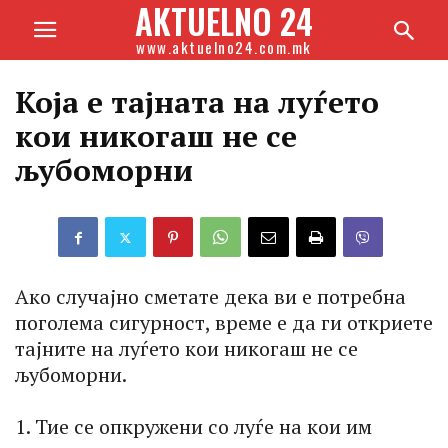
AKTUELNO 24
www.aktuelno24.com.mk
Која е тајната на луѓето
кои никогаш не се
љубоморни
Ако случајно сметате дека ви е потребна
поголема сигурност, време е да ги откриете
тајните на луѓето кои никогаш не се
љубоморни.
1. Тие се опкружени со луѓе на кои им