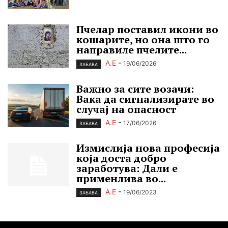
Пчелар поставил икони во
кошарите, но она што го
направиле пчелите...
А.Е
-
19/06/2026
ЗАБАВА
Важно за сите возачи:
Вака да сигнализирате во
случај на опасност
А.Е
-
17/06/2026
ЗАБАВА
Измислија нова професија
која доста добро
заработува: Дали е
применлива во...
А.Е
-
19/06/2023
ЗАБАВА