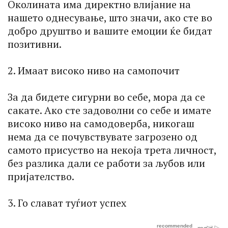
Околината има директно влијание на
нашето однесување, што значи, ако сте во
добро друштво и вашите емоции ќе бидат
позитивни.
2. Имаат високо ниво на самопочит
За да бидете сигурни во себе, мора да се
сакате. Ако сте задоволни со себе и имате
високо ниво на самодоверба, никогаш
нема да се почувствувате загрозено од
самото присуство на некоја трета личност,
без разлика дали се работи за љубов или
пријателство.
3. Го слават туѓиот успех