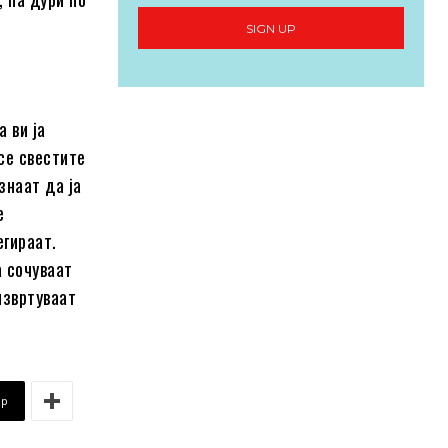
SIGN UP
 ви ја
се свестите
знаат да ја
е
егираат.
а сочуваат
 извртуваат
pp