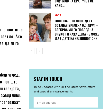
СЛУЧИЛО НА КРАЈ: “НЕ Е СЕ
КАКО...
HOT
ПОСТОЈАНО ВЕЛЕШЕ ДЕКА
ОСТАНАВ БРЕМЕНА ОД ДРУГ –
 го постигне
СВЕКРВА МИ ГО ПОГЛЕДНА
ВНУКОТ И КАЖА ДЕКА НЕ МОЖЕ
 светло. Ако
ДА Е ДЕТЕ НА НЕЈЗИНИОТ СИН
а да ви го
обар углед.
STAY IN TOUCH
по тоа што
To be updated with all the latest news, offers
антазијата,
and special announcements.
 завидливи.
 препознаат
 па дури по