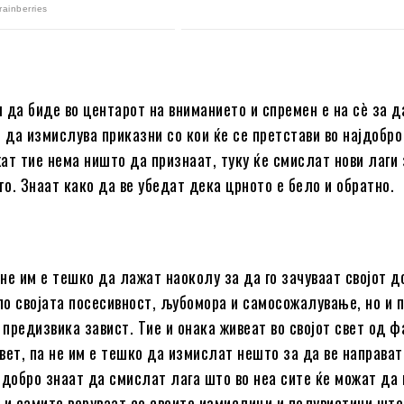
 да биде во центарот на вниманието и спремен е на сè за да
и да измислува приказни со кои ќе се претстави во најдобро
ат тие нема ништо да признаат, туку ќе смислат нови лаги з
о. Знаат како да ве убедат дека црното е бело и обратно.
не им е тешко да лажат наоколу за да го зачуваат својот д
 по својата посесивност, љубомора и самосожалување, но и 
 предизвика завист. Тие и онака живеат во својот свет од ф
вет, па не им е тешко да измислат нешто за да ве направат
 добро знаат да смислат лага што во неа сите ќе можат да
 и самите веруваат со своите измислици и полувистини што,