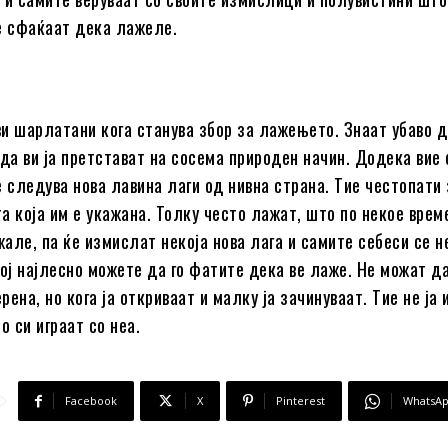
е сфаќаат дека лажеле.
и шарлатани кога станува збор за лажењето. Знаат убаво да
 да ви ја претстават на сосема природен начин. Додека вие 
е следува нова лавина лаги од нивна страна. Тие честопати 
а која им е укажана. Толку често лажат, што по некое врем
але, па ќе измислат некоја нова лага и самите себеси се н
кој најлесно можете да го фатите дека ве лаже. Не можат д
ерена, но кога ја откриваат и малку ја зачинуваат. Тие не ја
о си играат со неа.
Facebook
X
Pinterest
WhatsA