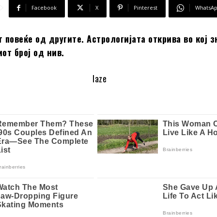
Facebook
X
Pinterest
WhatsA
 повеќе од другите. Астрологијата открива во кој з
от број од нив.