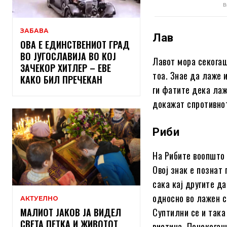
ЗАБАВА
Лав
ОВА Е ЕДИНСТВЕНИОТ ГРАД
ВО ЈУГОСЛАВИЈА ВО КОЈ
Лавот мора секогаш
ЗАЧЕКОР ХИТЛЕР – ЕВЕ
тоа. Знае да лаже 
КАКО БИЛ ПРЕЧЕКАН
ги фатите дека лаж
докажат спротивнот
Риби
На Рибите воопшто 
Овој знак е познат
сака кај другите да
односно во лажен с
АКТУЕЛНО
МАЛИОТ ЈАКОВ ЈА ВИДЕЛ
Суптилни се и така
СВЕТА ПЕТКА И ЖИВОТОТ
вистина. Понекогаш