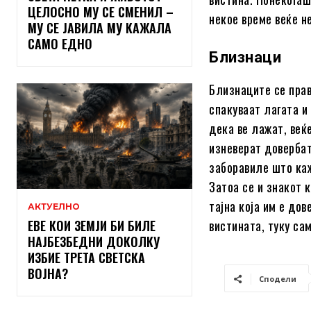
ЦЕЛОСНО МУ СЕ СМЕНИЛ –
некое време веќе н
МУ СЕ ЈАВИЛА МУ КАЖАЛА
САМО ЕДНО
Близнаци
Близнаците се прав
спакуваат лагата и
дека ве лажат, веќ
изневерат довербат
заборавиле што каж
Затоа се и знакот 
тајна која им е дов
АКТУЕЛНО
ЕВЕ КОИ ЗЕМЈИ БИ БИЛЕ
вистината, туку сам
НАЈБЕЗБЕДНИ ДОКОЛКУ
ИЗБИЕ ТРЕТА СВЕТСКА
ВОЈНА?
Сподели