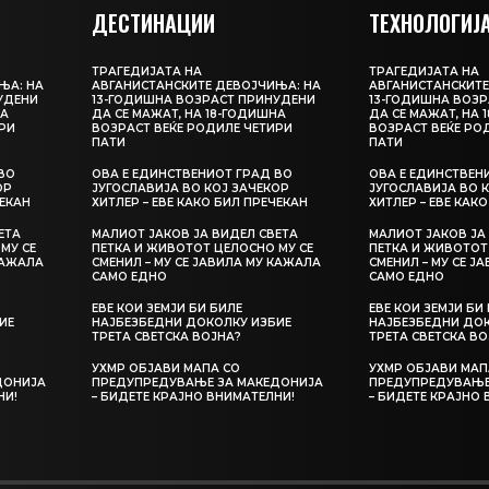
ДЕСТИНАЦИИ
ТЕХНОЛОГИЈ
ТРАГЕДИЈАТА НА
ТРАГЕДИЈАТА НА
ЊА: НА
АВГАНИСТАНСКИТЕ ДЕВОЈЧИЊА: НА
АВГАНИСТАНСКИТЕ
УДЕНИ
13-ГОДИШНА ВОЗРАСТ ПРИНУДЕНИ
13-ГОДИШНА ВОЗР
НА
ДА СЕ МАЖАТ, НА 18-ГОДИШНА
ДА СЕ МАЖАТ, НА 
РИ
ВОЗРАСТ ВЕЌЕ РОДИЛЕ ЧЕТИРИ
ВОЗРАСТ ВЕЌЕ РО
ПАТИ
ПАТИ
ВО
ОВА Е ЕДИНСТВЕНИОТ ГРАД ВО
ОВА Е ЕДИНСТВЕН
ОР
ЈУГОСЛАВИЈА ВО КОЈ ЗАЧЕКОР
ЈУГОСЛАВИЈА ВО 
ЧЕКАН
ХИТЛЕР – ЕВЕ КАКО БИЛ ПРЕЧЕКАН
ХИТЛЕР – ЕВЕ КАК
ЕТА
МАЛИОТ ЈАКОВ ЈА ВИДЕЛ СВЕТА
МАЛИОТ ЈАКОВ ЈА
МУ СЕ
ПЕТКА И ЖИВОТОТ ЦЕЛОСНО МУ СЕ
ПЕТКА И ЖИВОТОТ
КАЖАЛА
СМЕНИЛ – МУ СЕ ЈАВИЛА МУ КАЖАЛА
СМЕНИЛ – МУ СЕ Ј
САМО ЕДНО
САМО ЕДНО
ЕВЕ КОИ ЗЕМЈИ БИ БИЛЕ
ЕВЕ КОИ ЗЕМЈИ БИ
ИЕ
НАЈБЕЗБЕДНИ ДОКОЛКУ ИЗБИЕ
НАЈБЕЗБЕДНИ ДОК
ТРЕТА СВЕТСКА ВОЈНА?
ТРЕТА СВЕТСКА ВО
УХМР ОБЈАВИ МАПА СО
УХМР ОБЈАВИ МАП
ДОНИЈА
ПРЕДУПРЕДУВАЊЕ ЗА МАКЕДОНИЈА
ПРЕДУПРЕДУВАЊЕ
НИ!
– БИДЕТЕ КРАЈНО ВНИМАТЕЛНИ!
– БИДЕТЕ КРАЈНО 