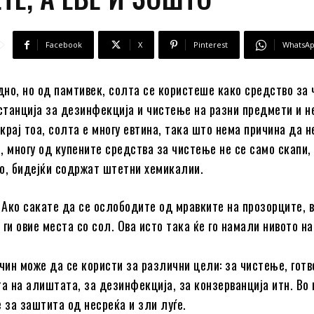
Facebook
X
Pinterest
WhatsA
но, но од памтивек, солта се користеше како средство за 
танција за дезинфекција и чистење на разни предмети и н
рај тоа, солта е многу евтина, така што нема причина да не
, многу од купените средства за чистење не се само скапи, 
о, бидејќи содржат штетни хемикалии.
Ако сакате да се ослободите од мравките на прозорците, 
 ги овие места со сол. Ова исто така ќе го намали нивото н
ачин може да се користи за различни цели: за чистење, готв
та на алиштата, за дезинфекција, за конзерванција итн. Во
е за заштита од неcpеќа и зли лyѓе.