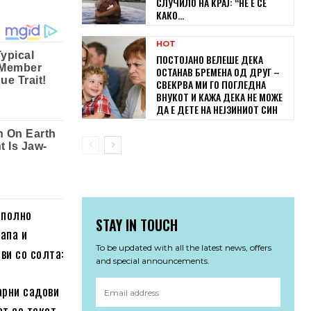
СЛУЧИЛО НА КРАЈ: “НЕ Е СЕ
КАКО...
HOT
ПОСТОЈАНО ВЕЛЕШЕ ДЕКА
ОСТАНАВ БРЕМЕНА ОД ДРУГ –
СВЕКРВА МИ ГО ПОГЛЕДНА
ВНУКОТ И КАЖА ДЕКА НЕ МОЖЕ
ДА Е ДЕТЕ НА НЕЈЗИНИОТ СИН
тполно
STAY IN TOUCH
апа и
To be updated with all the latest news, offers
ви со солта:
and special announcements.
арни садови
ат со текот