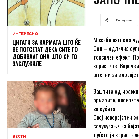
Сподели
ИНТЕРЕСНО
Можеби изгледа чуд
ЦИТАТИ ЗА КАРМАТА ШТО ЌЕ
Сол – одлична супс
ВЕ ПОТСЕТАТ ДЕКА СИТЕ ГО
ДОБИВААТ ОНА ШТО СИ ГО
токсичен ефект. Пок
ЗАСЛУЖИЛЕ
користите. Впрочем
штетни за здравјет
Заштита од мравки 
ормарите, посипете
во куќата.
Овој неверојатен з
сочувување на боја
луѓето ја користел
ВЕСТИ