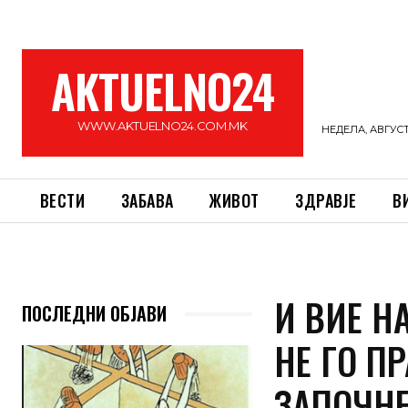
AKTUELNO24
WWW.AKTUELNO24.COM.MK
НЕДЕЛА, АВГУСТ 
ВЕСТИ
ЗАБАВА
ЖИВОТ
ЗДРАВЈЕ
В
И ВИЕ Н
ПОСЛЕДНИ ОБЈАВИ
НЕ ГО П
ЗАПОЧНЕ