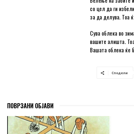
Белење на забите 
со цел да ги избел
за да делува. Тоа ќ
Сува облека во зим
вашите алишта. Тоа
Вашата облека ќе б
Сподели
ПОВРЗАНИ ОБЈАВИ