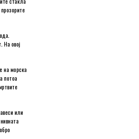
шите стакла
а прозорите
ода.
. На овој
е на морска
а потоа
 мpтвите
завеси или
 нивната
добро