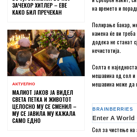
ЗАЧЕКОР ХИТЛЕР – ЕВЕ
на времето и поради
КАКО БИЛ ПРЕЧЕКАН
Полирање бакар, ме
намена ќе ви треба
додека не станат сј
нечистотија.
Солта е наједноста
мешавина од сол и 
мешавина може да п
АКТУЕЛНО
МАЛИОТ ЈАКОВ ЈА ВИДЕЛ
СВЕТА ПЕТКА И ЖИВОТОТ
ЦЕЛОСНО МУ СЕ СМЕНИЛ –
МУ СЕ ЈАВИЛА МУ КАЖАЛА
САМО ЕДНО
Сол за чистење на 