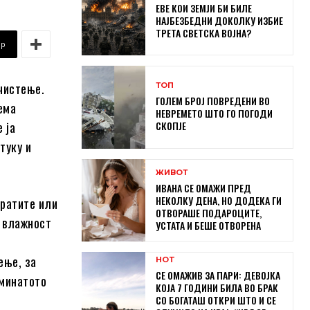
ЕВЕ КОИ ЗЕМЈИ БИ БИЛЕ
НАЈБЕЗБЕДНИ ДОКОЛКУ ИЗБИЕ
ТРЕТА СВЕТСКА ВОЈНА?
pp
чистење.
ТОП
ГОЛЕМ БРОЈ ПОВРЕДЕНИ ВО
ема
НЕВРЕМЕТО ШТО ГО ПОГОДИ
 ја
СКОПЈЕ
туку и
ЖИВОТ
ИВАНА СЕ ОМАЖИ ПРЕД
НЕКОЛКУ ДЕНА, НО ДОДЕКА ГИ
вратите или
ОТВОРАШЕ ПОДАРОЦИТЕ,
а влажност
УСТАТА И БЕШЕ ОТВОРЕНА
ење, за
HOT
СЕ ОМАЖИВ ЗА ПАРИ: ДЕВОЈКА
 минатото
КОЈА 7 ГОДИНИ БИЛА ВО БРАК
СО БОГАТАШ ОТКРИ ШТО И СЕ