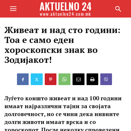
AKTUELNO 24
www.aktuelno24.com.mk
Живеат и над сто години:
Тоа е само еден
хороскопски знак во
Зодијакот!
Луѓето коишто живеат и над 100 години
имаат најразлични тајни за својата
долговечност, но се чини дека нивните
долги животи имаат врска и со
хороскопот. После неколку спроведени