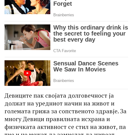
Девиците пак својата долговечност ја
должат на уредниот начин на живот и
големата грижа за сопственото здравје. За
многу Девици правилната исхрана и
физичката активност се стил на живот, па
тие и не можат да замислат да живеат