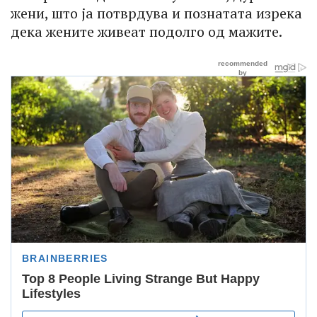
жени, што ја потврдува и познатата изрека
дека жените живеат подолго од мажите.