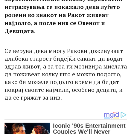
истражувања се покажало дека луѓето
родени во знакот на Ракот живеат
најдолго, а после нив се Овенот и
Девицата.
Се верува дека многу Ракови доживуваат
длабока старост бидејќи сакаат да водат
здрав живот, а за тоа ги мотивира мислата
да поживеат колку што е можно подолго,
како би можеле подолго време да бидат
покрај своите најмили, особено децата, и
да се грижат за нив.