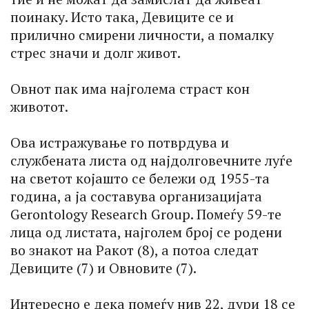
поинаку. Исто така, Девиците се и
прилично смирени личности, а помалку
стрес значи и долг живот.
Овнот пак има најголема страст кон
животот.
Ова истражување го потврдува и
службената листа од најдолговечните луѓе
на светот којашто се бележи од 1955-та
година, а ја составува организацијата
Gerontology Research Group. Помеѓу 59-те
лица од листата, најголем број се родени
во знакот на Ракот (8), а потоа следат
Девиците (7) и Овновите (7).
Интересно е дека помеѓу нив 22, дури 18 се