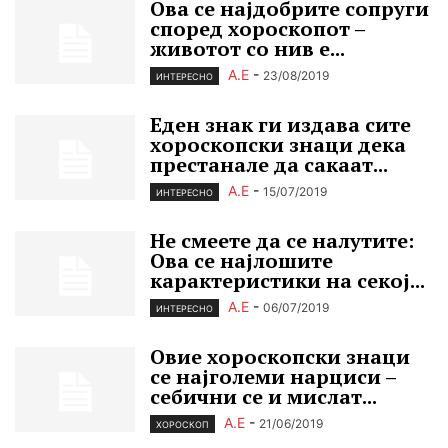
Ова се најдобрите сопруги
според хороскопот –
животот со нив е...
А.Е
-
23/08/2019
ИНТЕРЕСНО
Еден знак ги издава сите
хороскопски знаци дека
престанале да сакаат...
А.Е
-
15/07/2019
ИНТЕРЕСНО
Не смеете да се налутите:
Ова се најлошите
карактеристики на секој...
А.Е
-
06/07/2019
ИНТЕРЕСНО
Овие хороскопски знаци
се најголеми нарциси –
себични се и мислат...
А.Е
-
21/06/2019
ХОРОСКОП