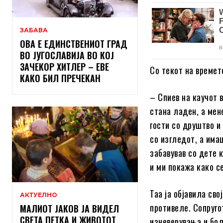
ЗАБАВА
ОВА Е ЕДИНСТВЕНИОТ ГРАД
ВО ЈУГОСЛАВИЈА ВО КОЈ
ЗАЧЕКОР ХИТЛЕР – ЕВЕ
Со текот на времет
КАКО БИЛ ПРЕЧЕКАН
– Спиев на каучот в
стана ладен, а мен
гости со друштво и
со изгледот, а имаш
забавував со дете 
и ми покажа како се
Таа ја објавила сво
АКТУЕЛНО
противеле. Сопруго
МАЛИОТ ЈАКОВ ЈА ВИДЕЛ
СВЕТА ПЕТКА И ЖИВОТОТ
изневерувања и бол