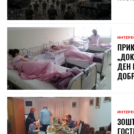
ИНТЕРЕ
ПРИК
„ДОК
ДЕН 
ДОБРО
ИНТЕРЕ
ЗОШТ
ГОСТ