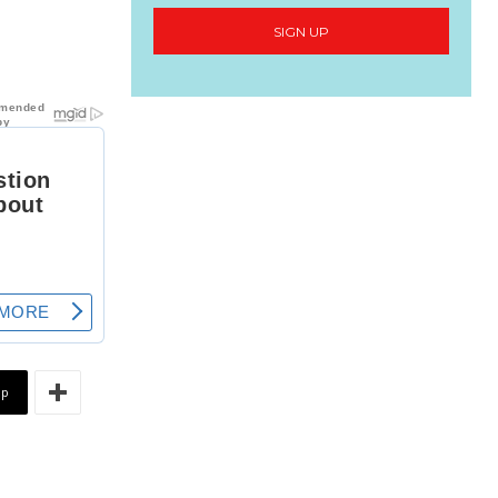
SIGN UP
pp