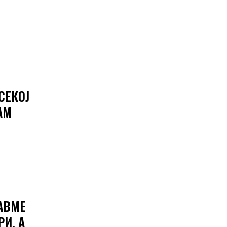
СЕКОЈ
АМ
АВМЕ
И, А