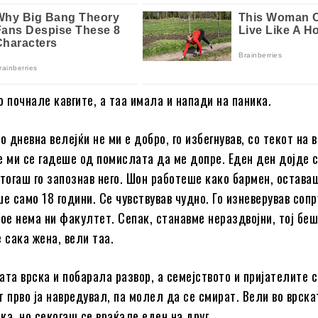
о почнале кавгите, а таа имала и напади на паника.
о дневна велејќи не ми е добро, го избегнував, со текот на 
е ми се гадеше од помислата да ме допре. Еден ден дојде 
 тогаш го запознав него. Шон работеше како бармен, остава
е само 18 години. Се чувствував чудно. Го изневерував сопр
кое нема ни факултет. Сепак, станавме нераздвојни, тој бе
 сака жена, вели таа.
јата врска и побарала развор, а семејството и пријателите 
т прво ја навредувал, па молел да се смират. Вели во врска
ка, но секогаш се враќале еден на друг.