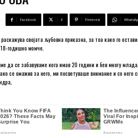
Facebook
X
Pinterest
WhatsA
 раскажува својата љубовна приказна, за тоа како го остави
 18-годишно момче.
ме да се забавуваме кога имав 20 години и бев многу млада,
ако се омажив за него, ми посветуваше внимание и со него с
ндра,