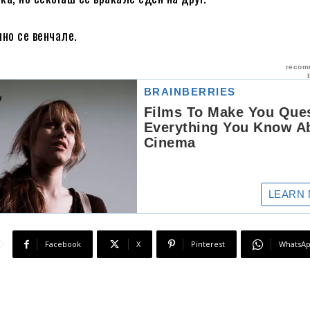
чно се венчале.
Facebook
X
Pinterest
WhatsA