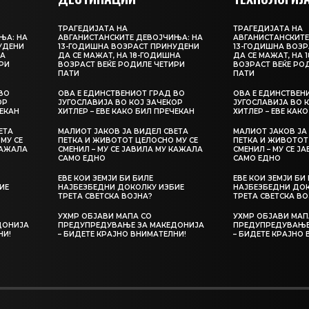
ТРАГЕДИЈАТА НА
ТРАГЕДИЈАТА НА
ЊА: НА
АВГАНИСТАНСКИТЕ ДЕВОЈЧИЊА: НА
АВГАНИСТАНСКИТЕ
УДЕНИ
13-ГОДИШНА ВОЗРАСТ ПРИНУДЕНИ
13-ГОДИШНА ВОЗР
НА
ДА СЕ МАЖАТ, НА 18-ГОДИШНА
ДА СЕ МАЖАТ, НА 
РИ
ВОЗРАСТ ВЕЌЕ РОДИЛЕ ЧЕТИРИ
ВОЗРАСТ ВЕЌЕ РО
ПАТИ
ПАТИ
ВО
ОВА Е ЕДИНСТВЕНИОТ ГРАД ВО
ОВА Е ЕДИНСТВЕН
ОР
ЈУГОСЛАВИЈА ВО КОЈ ЗАЧЕКОР
ЈУГОСЛАВИЈА ВО 
ЧЕКАН
ХИТЛЕР – ЕВЕ КАКО БИЛ ПРЕЧЕКАН
ХИТЛЕР – ЕВЕ КАК
ЕТА
МАЛИОТ ЈАКОВ ЈА ВИДЕЛ СВЕТА
МАЛИОТ ЈАКОВ ЈА
МУ СЕ
ПЕТКА И ЖИВОТОТ ЦЕЛОСНО МУ СЕ
ПЕТКА И ЖИВОТОТ
КАЖАЛА
СМЕНИЛ – МУ СЕ ЈАВИЛА МУ КАЖАЛА
СМЕНИЛ – МУ СЕ Ј
САМО ЕДНО
САМО ЕДНО
ЕВЕ КОИ ЗЕМЈИ БИ БИЛЕ
ЕВЕ КОИ ЗЕМЈИ БИ
ИЕ
НАЈБЕЗБЕДНИ ДОКОЛКУ ИЗБИЕ
НАЈБЕЗБЕДНИ ДОК
ТРЕТА СВЕТСКА ВОЈНА?
ТРЕТА СВЕТСКА ВО
УХМР ОБЈАВИ МАПА СО
УХМР ОБЈАВИ МАП
ДОНИЈА
ПРЕДУПРЕДУВАЊЕ ЗА МАКЕДОНИЈА
ПРЕДУПРЕДУВАЊЕ
НИ!
– БИДЕТЕ КРАЈНО ВНИМАТЕЛНИ!
– БИДЕТЕ КРАЈНО 