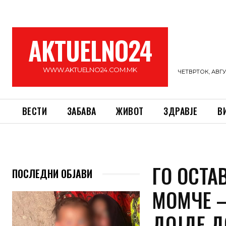
AKTUELNO24
WWW.AKTUELNO24.COM.MK
ЧЕТВРТОК, АВГУС
ВЕСТИ
ЗАБАВА
ЖИВОТ
ЗДРАВЈЕ
В
ГО ОСТА
ПОСЛЕДНИ ОБЈАВИ
МОМЧЕ –
ДОЈДЕ Д