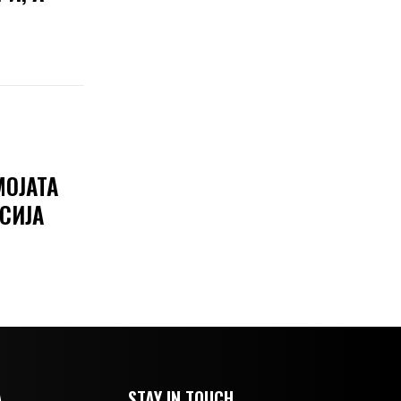
МОЈАТА
СИЈА
А
STAY IN TOUCH