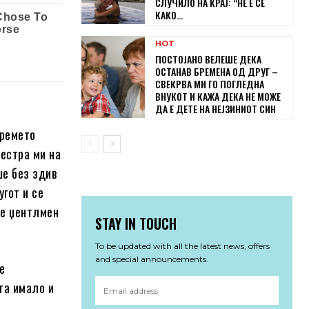
СЛУЧИЛО НА КРАЈ: “НЕ Е СЕ
КАКО...
HOT
ПОСТОЈАНО ВЕЛЕШЕ ДЕКА
ОСТАНАВ БРЕМЕНА ОД ДРУГ –
СВЕКРВА МИ ГО ПОГЛЕДНА
ВНУКОТ И КАЖА ДЕКА НЕ МОЖЕ
ДА Е ДЕТЕ НА НЕЈЗИНИОТ СИН
времето
сестра ми на
ше без здив
угот и се
ше џентлмен
STAY IN TOUCH
To be updated with all the latest news, offers
and special announcements.
се
та имало и