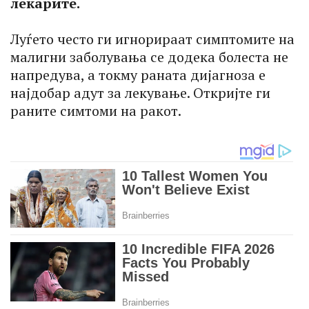
лекарите.
Луѓето често ги игнорираат симптомите на
малигни заболувања се додека болеста не
напредува, а токму раната дијагноза е
најдобар адут за лекување. Откријте ги
раните симтоми на ракот.