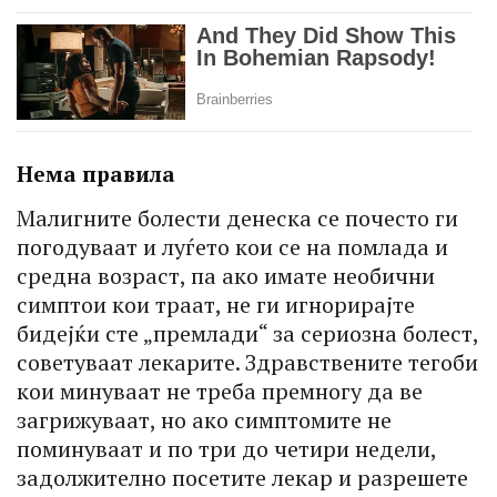
Нема правила
Малигните болести денеска се почесто ги
погодуваат и луѓето кои се на помлада и
средна возраст, па ако имате необични
симптои кои траат, не ги игнорирајте
бидејќи сте „премлади“ за сериозна болест,
советуваат лекарите. Здравствените тегоби
кои минуваат не треба премногу да ве
загрижуваат, но ако симптомите не
поминуваат и по три до четири недели,
задолжително посетите лекар и разрешете