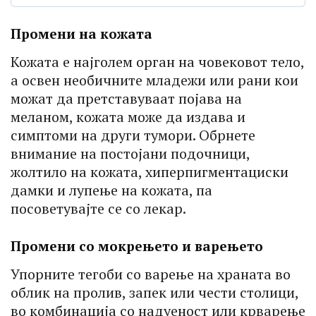
Промени на кожата
Кожата е најголем орган на човековот тело,
а освен необичните младежи или рани кои
можат да претставуваат појава на
меланом, кожата може да издава и
симптоми на други тумори. Обрнете
внимание на постојани подочници,
жолтило на кожата, хиперпигментациски
дамки и лупење на кожата, па
посоветувајте се со лекар.
Промени со мокрењето и варењето
Упорните тегоби со варење на храната во
облик на пролив, запек или чести столици,
во комбинација со надуеност или крварење