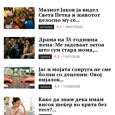
Малиот Јаков ја видел
Света Петка и животот
целосно му се...
А.Е
-
28/07/2026
АКТУЕЛНО
Драма на 35-годишна
жена: Ме задеваат затоа
што сум стара мома,...
А.Е
-
11/07/2026
ЗДРАВЈЕ
Јас и мојата сопруга не сме
болни со децении: Овој
пијалок...
А.Е
-
17/06/2026
ЗДРАВЈЕ
Како да знам дека имам
висок шеќер во крвта без
тест?...