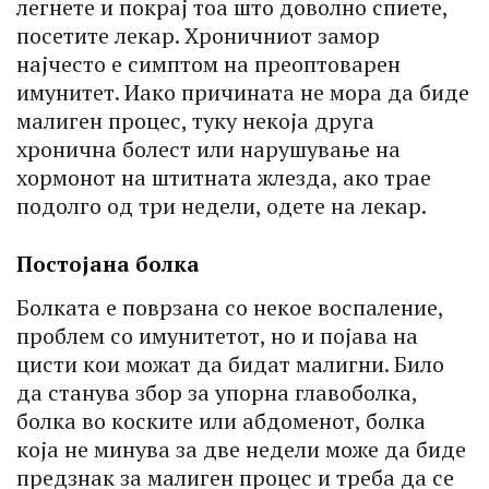
легнете и покрај тоа што доволно спиете,
посетите лекар. Хроничниот замор
најчесто е симптом на преоптоварен
имунитет. Иако причината не мора да биде
малиген процес, туку некоја друга
хронична болест или нарушување на
хормонот на штитната жлезда, ако трае
подолго од три недели, одете на лекар.
Постојана болка
Болката е поврзана со некое воспаление,
проблем со имунитетот, но и појава на
цисти кои можат да бидат малигни. Било
да станува збор за упорна главоболка,
болка во коските или абдоменот, болка
која не минува за две недели може да биде
предзнак за малиген процес и треба да се