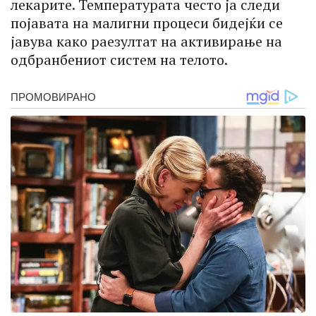
лекарите. Температурата често ја следи
појавата на малигни процеси бидејќи се
јавува како раезултат на активирање на
одбранбениот систем на телото.