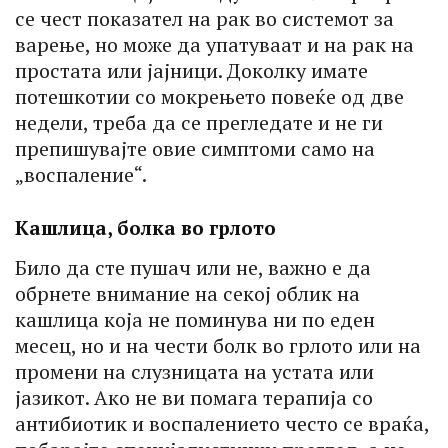
се чест показател на рак во системот за
варење, но може да упатуваат и на рак на
простата или јајници. Доколку имате
потешкотии со мокрењето повеќе од две
недели, треба да се прегледате и не ги
препишувајте овие симптоми само на
„воспаление“.
Кашлица, болка во грлото
Било да сте пушач или не, важно е да
обрнете внимание на секој облик на
кашлица која не поминува ни по еден
месец, но и на чести болк во грлото или на
промени на слузницата на устата или
јазикот. Ако не ви помага терапија со
антибиотик и воспалението често се враќа,