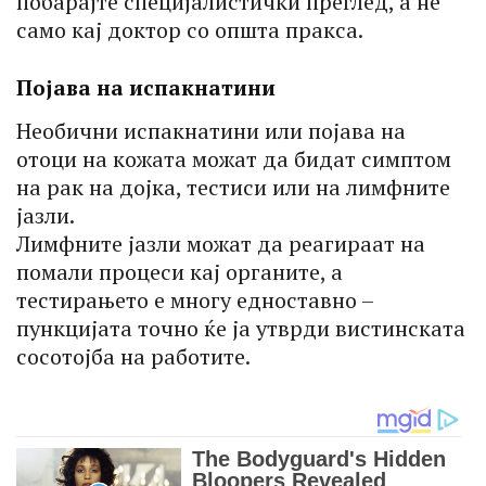
побарајте специјалистички преглед, а не
само кај доктор со општа пракса.
Појава на испакнатини
Необични испакнатини или појава на
отоци на кожата можат да бидат симптом
на рак на дојка, тестиси или на лимфните
јазли.
Лимфните јазли можат да реагираат на
помали процеси кај органите, а
тестирањето е многу едноставно –
пункцијата точно ќе ја утврди вистинската
сосотојба на работите.