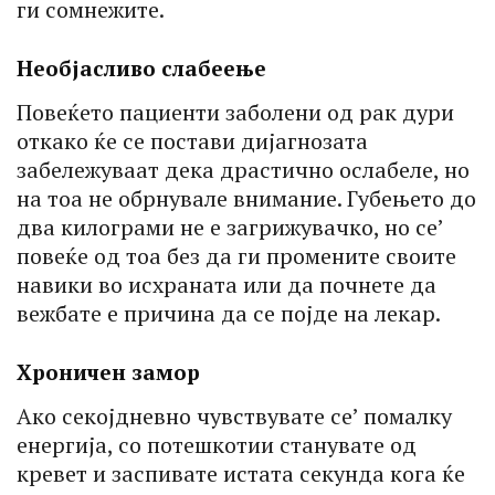
ги сомнежите.
Необјасливо слабеење
Повеќето пациенти заболени од рак дури
откако ќе се постави дијагнозата
забележуваат дека драстично ослабеле, но
на тоа не обрнувале внимание. Губењето до
два килограми не е загрижувачко, но се’
повеќе од тоа без да ги промените своите
навики во исхраната или да почнете да
вежбате е причина да се појде на лекар.
Хроничен замор
Ако секојдневно чувствувате се’ помалку
енергија, со потешкотии станувате од
кревет и заспивате истата секунда кога ќе