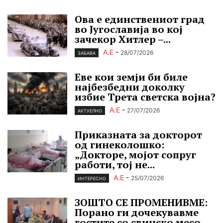
Ова е единствениот град
во Југославија во кој
зачекор Хитлер –...
А.Е
-
28/07/2026
ЗАБАВА
Еве кои земји би биле
најбезбедни доколку
избие Трета светска војна?
А.Е
-
27/07/2026
АКТУЕЛНО
Приказната за докторот
од гинеколошко:
„Докторе, мојот сопруг
работи, тој не...
А.Е
-
25/07/2026
ИНТЕРЕСНО
ЗОШТО СЕ ПРОМЕНИВМЕ:
Порано ги дочекувавме
гостите со свинско месо