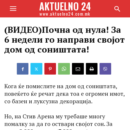
AKTUELNO 24
www.aktuelno24.com.mk
(ВИДЕО)Почна од нула! За
6 недели го направи својот
дом од соништата!
Кога ќе помислите на дом од соништата,
повеќето ќе речат дека тоа е огромен имот,
со базен и луксузна декорација.
Но, на Стив Арена му требаше многу
помалку за да го оствари својот сон. За