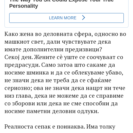
Како жена во деловната сфера, односно во
машкиот свет, дали чувствувате дека
имате дополнителни предизвици?
Секој ден. Жените сè уште се соочуваат со
предрасуди. Само затоа што сакаме да
носиме шминка и да се облекуваме убаво,
не значи дека не треба да се сфаќаме
сериозно; ова не значи дека нацрт ни тече
низ глава, дека не можеме да се справиме
со зборови или дека не сме способни да
носиме паметни деловни одлуки.
Реалноста сепак е поинаква. Има толку