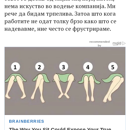
нема искуство во водење компанија. Ми
рече да бидам трпелива. Затоа што кога
работите не одат толку брзо како што се
надевавме, ние често се фрустрираме.