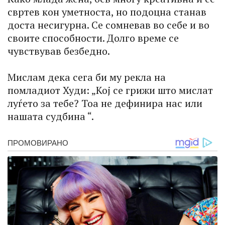
свртев кон уметноста, но подоцна станав
доста несигурна. Се сомневав во себе и во
своите способности. Долго време се
чувствував безбедно.
Мислам дека сега би му рекла на
помладиот Худи: „Кој се грижи што мислат
луѓето за тебе? Тоа не дефинира нас или
нашата судбина “.