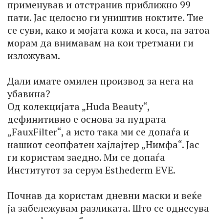
применував и отстранив приближно 99
пати. Јас целосно ги уништив ноктите. Тие
се суви, како и мојата кожа и коса, па затоа
морам да внимавам на кои третмани ги
изложувам.
Дали имате омилен производ за нега на
убавина?
Од колекцијата „Huda Beauty“,
дефинитивно е основа за пудрата
„FauxFilter“, а исто така ми се допаѓа и
нашиот сеопфатен хајлајтер „Нимфа“. Јас
ги користам заедно. Ми се допаѓа
Институтот за серум Esthederm EVE.
Почнав да користам дневни маски и веќе
ја забележувам разликата. Што се однесува