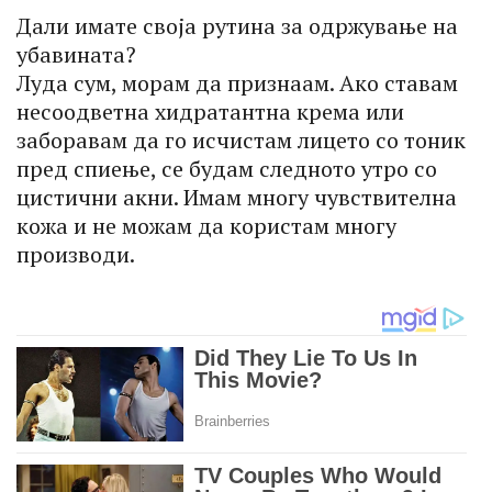
Дали имате своја рутина за одржување на
убавината?
Луда сум, морам да признаам. Ако ставам
несоодветна хидратантна крема или
заборавам да го исчистам лицето со тоник
пред спиење, се будам следното утро со
цистични акни. Имам многу чувствителна
кожа и не можам да користам многу
производи.