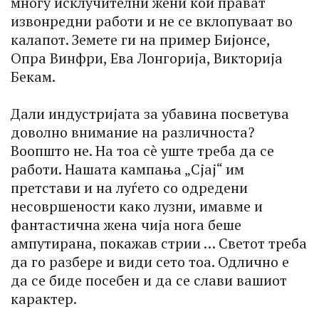
многу исклучителни жени кои прават
извонредни работи и не се вклопуваат во
калапот. Земете ги на пример Бијонсе,
Опра Винфри, Ева Лонгорија, Викторија
Бекам.
Дали индустријата за убавина посветува
доволно внимание на различноста?
Воопшто не. На тоа сè уште треба да се
работи. Нашата кампања „Сјај“ им
претстави и на луѓето со одредени
несовршености како лузни, имавме и
фантастична жена чија нога беше
ампутирана, покажав стрии … Светот треба
да го разбере и види сето тоа. Одлично е
да се биде посебен и да се слави вашиот
карактер.