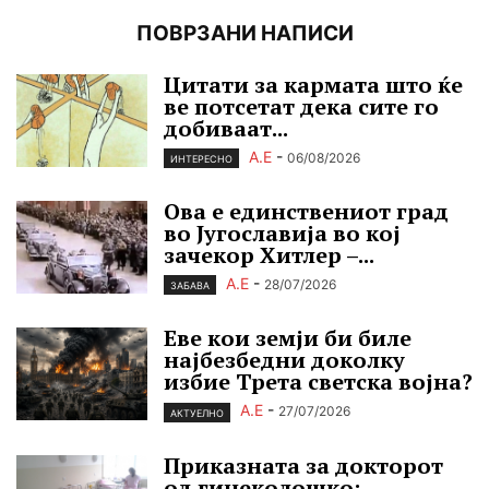
ПОВРЗАНИ НАПИСИ
Цитати за кармата што ќе
ве потсетат дека сите го
добиваат...
А.Е
-
06/08/2026
ИНТЕРЕСНО
Ова е единствениот град
во Југославија во кој
зачекор Хитлер –...
А.Е
-
28/07/2026
ЗАБАВА
Еве кои земји би биле
најбезбедни доколку
избие Трета светска војна?
А.Е
-
27/07/2026
АКТУЕЛНО
Приказната за докторот
од гинеколошко: