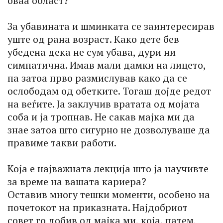
оваа област?
За убавината и шминката се заинтересирав
уште од рана возраст. Како дете бев
убедена дека не сум убава, дури ни
симпатична. Имав мали дамки на лицето,
па затоа прво размислував како да се
ослободам од обетките. Тогаш дојде редот
на веѓите. Ја заклучив вратата од мојата
соба и ја тропнав. Не сакав мајка ми да
знае затоа што сигурно не дозволуваше да
правиме такви работи.
Која е најважната лекција што ја научивте
за време на вашата кариера?
Оставив многу тешки моменти, особено на
почетокот на приказната. Најдобриот
совет го добив од мајка ми, која, патем,