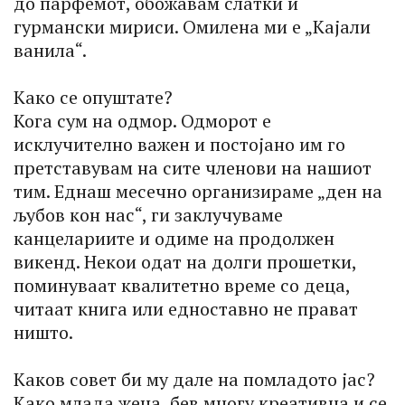
до парфемот, обожавам слатки и
гурмански мириси. Омилена ми е „Кајали
ванила“.
Како се опуштате?
Кога сум на одмор. Одморот е
исклучително важен и постојано им го
претставувам на сите членови на нашиот
тим. Еднаш месечно организираме „ден на
љубов кон нас“, ги заклучуваме
канцелариите и одиме на продолжен
викенд. Некои одат на долги прошетки,
поминуваат квалитетно време со деца,
читаат книга или едноставно не прават
ништо.
Каков совет би му дале на помладото јас?
Како млада жена, бев многу креативна и се