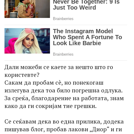
Дали можеби се каете за нешто што го
користевте?
Сакам да пробам сè, но понекогаш
излегува дека тоа било погрешна одлука.
За среќа, благодарение на работата, знам
како да ги сокријам тие грешки.
Се сеќавам дека во една прилика, додека
пишував блог, пробав лакови „Диор“ и ги