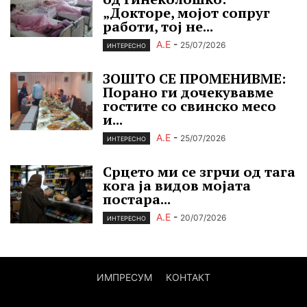
„Докторе, мојот сопруг
работи, тој не...
А.Е
-
25/07/2026
ИНТЕРЕСНО
ЗОШТО СЕ ПРОМЕНИВМЕ:
Порано ги дочекувавме
гостите со свинско месо
и...
А.Е
-
25/07/2026
ИНТЕРЕСНО
Срцето ми се згрчи од тага
кога ја видов мојата
постара...
А.Е
-
20/07/2026
ИНТЕРЕСНО
ИМПРЕСУМ
КОНТАКТ