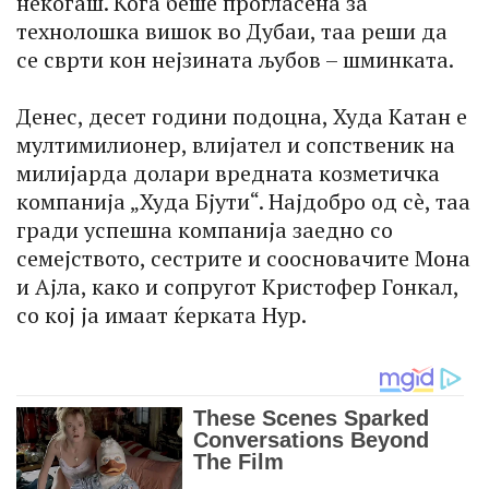
некогаш. Кога беше прогласена за
технолошка вишок во Дубаи, таа реши да
се сврти кон нејзината љубов – шминката.
Денес, десет години подоцна, Худа Катан е
мултимилионер, влијател и сопственик на
милијарда долари вредната козметичка
компанија „Худа Бјути“. Најдобро од сè, таа
гради успешна компанија заедно со
семејството, сестрите и соосновачите Мона
и Ајла, како и сопругот Кристофер Гонкал,
со кој ја имаат ќерката Нур.