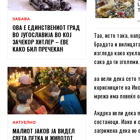
ЗАБАВА
ОВА Е ЕДИНСТВЕНИОТ ГРАД
ВО ЈУГОСЛАВИЈА ВО КОЈ
Таа, исто така, на
ЗАЧЕКОР ХИТЛЕР – ЕВЕ
брадата и вилицата
КАКО БИЛ ПРЕЧЕКАН
изгледа како кукла 
сака да ги зголеми.
аа вели дека сето 
корисниците на Инс
мрежа има повеќе 
Андреа вели дека п
состаноци. Иако и с
АКТУЕЛНО
загрижена дека во 
МАЛИОТ ЈАКОВ ЈА ВИДЕЛ
СВЕТА ПЕТКА И ЖИВОТОТ