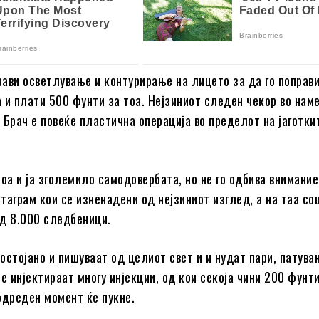
прави осветлување и контурирање на лицето за да го поправ
 и плати 500 фунти за тоа. Нејзиниот следен чекор во нам
Брач ​​е повеќе пластична операција во пределот на јаготки
тоа и ја зголемило самодовербата, но не го одбива внимание
таграм кои се изненадени од нејзиниот изглед, а на таа со
од 8.000 следбеници.
остојано и пишуваат од целиот свет и и нудат пари, патува
е инјектираат многу инјекции, од кои секоја чини 200 фунти
одреден момент ќе пукне.