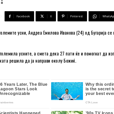
Facebook
X
Pinterest
WhatsA
олемите усни, Андреа Емилова Иванова (24) од Бугарија се
зголемила усните, а смета дека 27 пати ќе и помогнат да из
ката решила да ја направи околу Божиќ.