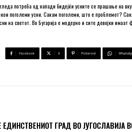
 гледа потреба од напади бидејќи усните се прашање на вку
екои поголеми усни. Сакам поголеми, што е проблемот? Сак
сни на светот. Во Бугарија е модерно и сите девојки имаат
Facebook
X
Pinterest
WhatsA
Е ЕДИНСТВЕНИОТ ГРАД ВО ЈУГОСЛАВИЈА В