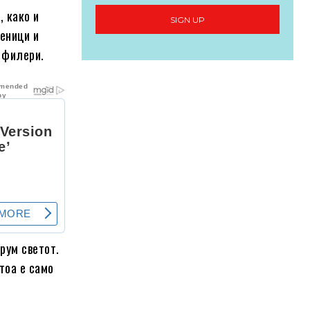
, како и
SIGN UP
меници и
о филери.
рум светот.
 тоа е само