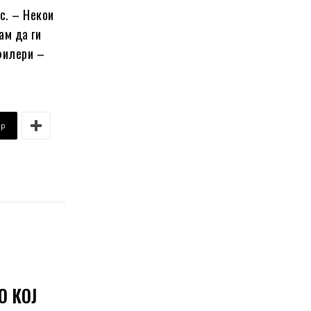
с. – Некои
ам да ги
 филери –
pp
О КОЈ