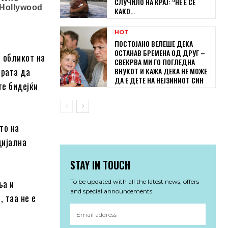
СЛУЧИЛО НА КРАЈ: “НЕ Е СЕ
КАКО...
HOT
ПОСТОЈАНО ВЕЛЕШЕ ДЕКА
ОСТАНАВ БРЕМЕНА ОД ДРУГ –
и обликот на
СВЕКРВА МИ ГО ПОГЛЕДНА
ерата да
ВНУКОТ И КАЖА ДЕКА НЕ МОЖЕ
ДА Е ДЕТЕ НА НЕЈЗИНИОТ СИН
те бидејќи
то на
цијална
STAY IN TOUCH
ња и
To be updated with all the latest news, offers
and special announcements.
, таа не е