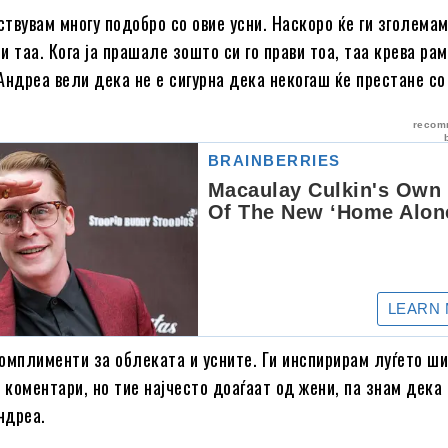
ствувам многу подобро со овие усни. Наскоро ќе ги зголемам
и таа. Кога ја прашале зошто си го прави тоа, таа крева ра
. Андреа вели дека не е сигурна дека некогаш ќе престане с
омплименти за облеката и усните. Ги инспирирам луѓето ши
и коментари, но тие најчесто доаѓаат од жени, па знам дека
ндреа.