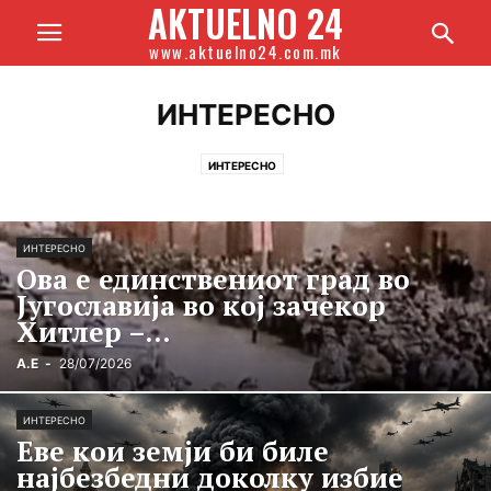
AKTUELNO 24
www.aktuelno24.com.mk
ИНТЕРЕСНО
ИНТЕРЕСНО
ИНТЕРЕСНО
Ова е единствениот град во
Југославија во кој зачекор
Хитлер –...
А.Е
-
28/07/2026
ИНТЕРЕСНО
Еве кои земји би биле
најбезбедни доколку избие