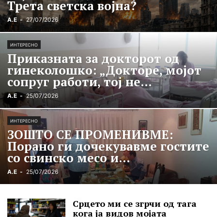
Трета светска војна?
А.Е
-
27/07/2026
ИНТЕРЕСНО
Приказната за докторот од
гинеколошко: „Докторе, мојот
сопруг работи, тој не...
А.Е
-
25/07/2026
ИНТЕРЕСНО
ЗОШТО СЕ ПРОМЕНИВМЕ:
Порано ги дочекувавме гостите
со свинско месо и...
А.Е
-
25/07/2026
Срцето ми се згрчи од тага
кога ја видов мојата