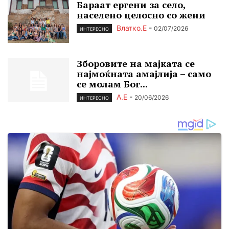
Бараат ергени зa село,
населено целосно со жени
Влатко.Е
-
02/07/2026
ИНТЕРЕСНО
Зборовите на мајката се
најмоќната амајлија – само
се молам Бог...
А.Е
-
20/06/2026
ИНТЕРЕСНО