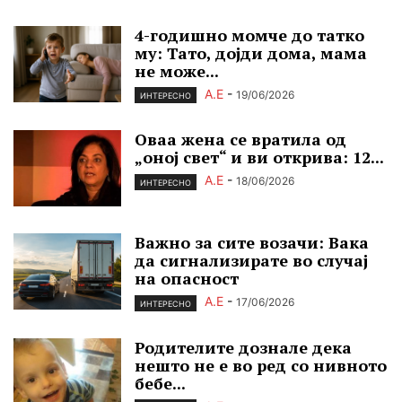
4-годишно момче до татко
му: Тато, дојди дома, мама
не може...
А.Е
-
19/06/2026
ИНТЕРЕСНО
Оваа жена се вратила од
„оној свет“ и ви открива: 12...
А.Е
-
18/06/2026
ИНТЕРЕСНО
Важно за сите возачи: Вака
да сигнализирате во случај
на опасност
А.Е
-
17/06/2026
ИНТЕРЕСНО
Родителите дознале дека
нешто не е во ред со нивното
бебе...