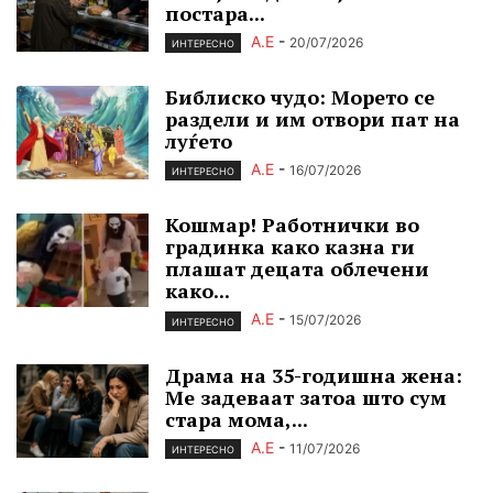
постара...
А.Е
-
20/07/2026
ИНТЕРЕСНО
Библиско чудо: Морето се
раздели и им отвори пат на
луѓето
А.Е
-
16/07/2026
ИНТЕРЕСНО
Кошмар! Работнички во
градинка како казна ги
плашат децата облечени
како...
А.Е
-
15/07/2026
ИНТЕРЕСНО
Драма на 35-годишна жена:
Ме задеваат затоа што сум
стара мома,...
А.Е
-
11/07/2026
ИНТЕРЕСНО