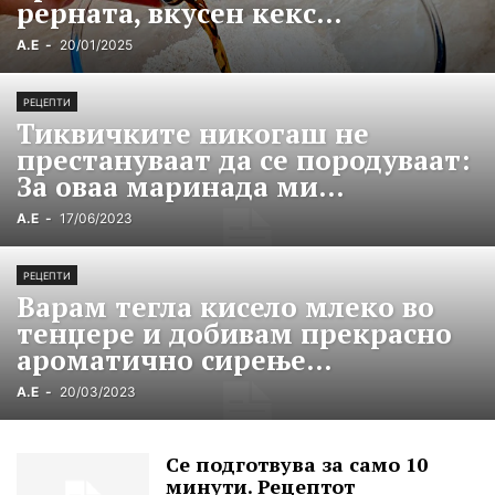
рерната, вкусен кекс...
А.Е
-
20/01/2025
РЕЦЕПТИ
Тиквичките никогаш не
престануваат да се породуваат:
За оваа маринада ми...
А.Е
-
17/06/2023
РЕЦЕПТИ
Варам тегла кисело млеко во
тенџере и добивам прекрасно
ароматично сирење...
А.Е
-
20/03/2023
Се подготвува за само 10
минути. Рецептот