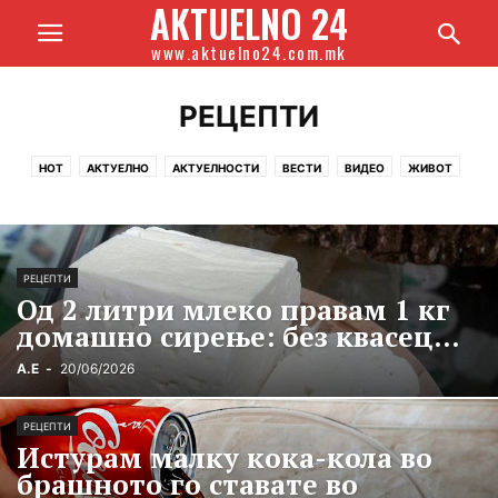
AKTUELNO 24
www.aktuelno24.com.mk
РЕЦЕПТИ
HOT
АКТУЕЛНО
АКТУЕЛНОСТИ
ВЕСТИ
ВИДЕО
ЖИВОТ
ЗАБАВА
ЗДРАВЈЕ
ПРЕПОРАЧАНО
РЕЦЕПТИ
ТОП
ХОРОСКОП
РЕЦЕПТИ
Од 2 литри млеко правам 1 кг
домашно сирење: без квасец...
А.Е
-
20/06/2026
РЕЦЕПТИ
Истурам малку кока-кола во
брашното го ставате во