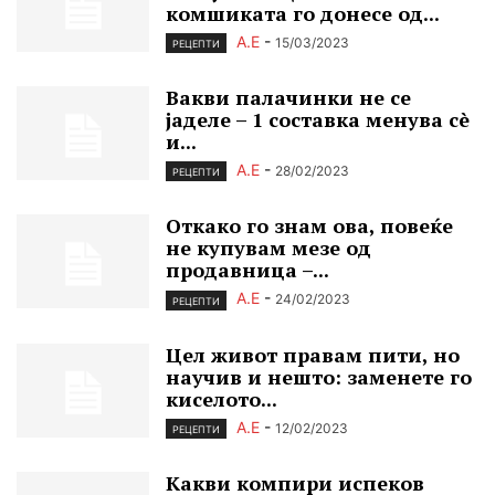
комшиката го донесе од...
А.Е
-
15/03/2023
РЕЦЕПТИ
Вакви палачинки не се
јаделе – 1 составка менува сè
и...
А.Е
-
28/02/2023
РЕЦЕПТИ
Откако го знам ова, повеќе
не купувам мезе од
продавница –...
А.Е
-
24/02/2023
РЕЦЕПТИ
Цел живот правам пити, но
научив и нешто: заменете го
киселото...
А.Е
-
12/02/2023
РЕЦЕПТИ
Какви компири испеков