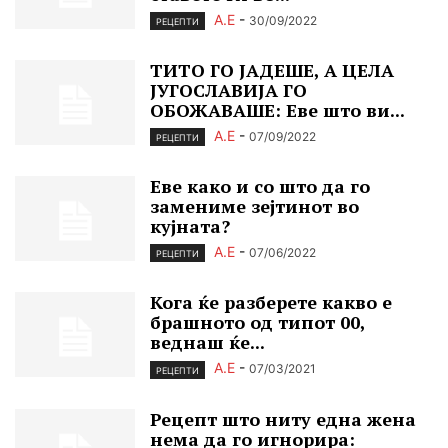
А.Е
-
30/09/2022
РЕЦЕПТИ
ТИТО ГО ЈАДЕШЕ, А ЦЕЛА
ЈУГОСЛАВИЈА ГО
ОБОЖАВАШЕ: Еве што ви...
А.Е
-
07/09/2022
РЕЦЕПТИ
Еве како и со што да го
замениме зејтинот во
кујната?
А.Е
-
07/06/2022
РЕЦЕПТИ
Кога ќе разберете какво е
брашното од типот 00,
веднаш ќе...
А.Е
-
07/03/2021
РЕЦЕПТИ
Рецепт што ниту една жена
нема да го игнорира: