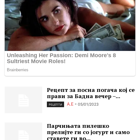
Рецепт за посна погача кој се
прави за Бадна вечер –...
А.Е
-
05/01/2023
РЕЦЕПТИ
Парчињата пилешко
прелијте ги со јогурт и само
ставете ги во...