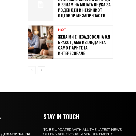
И ЗЕМАМ НА МОЈАТА ВНУКА ЗА
РОДЕНДЕН И НЕЈЗИНИОТ
ОДГОВОР МЕ ЗАПРЕПАСТИ
HOT
ЖЕНА МИ Е НЕЗАДОВОЛНА ОД
БРАКОТ, АМА ИЗГЛЕДА НЕА
САМО ПАРИТЕ ЈА
ИНТЕРЕСИРАЛЕ
А
STAY IN TOUCH
TO BE UPDATED WITH ALL THE LATEST NEWS,
OFFERS AND SPECIAL ANNOUNCEMENTS.
 ДЕВОЈЧИЊА: НА