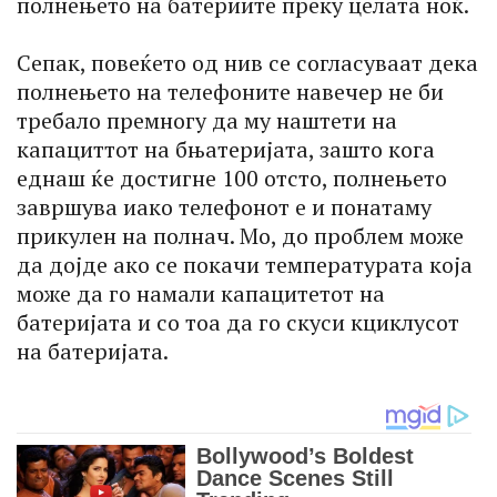
полнењето на батериите преку целата ноќ.
Сепак, повеќето од нив се согласуваат дека
полнењето на телефоните навечер не би
требало премногу да му наштети на
капациттот на бњатеријата, зашто кога
еднаш ќе достигне 100 отсто, полнењето
завршува иако телефонот е и понатаму
прикулен на полнач. Мо, до проблем може
да дојде ако се покачи температурата која
може да го намали капацитетот на
батеријата и со тоа да го скуси кциклусот
на батеријата.