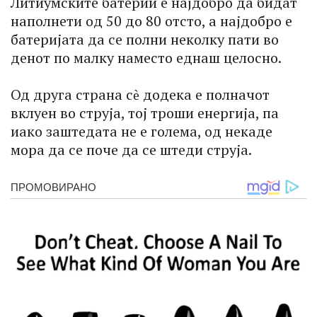
Литиумските батерии е најдобро да бидат
наполнети од 50 до 80 отсто, а најдобро е
батеријата да се полни неколку пати во
денот по малку наместо еднаш целосно.
Од друга страна сѐ додека е полначот
вклуен во струја, тој троши енергија, па
иако заштедата не е голема, од некаде
мора да се поче да се штеди струја.