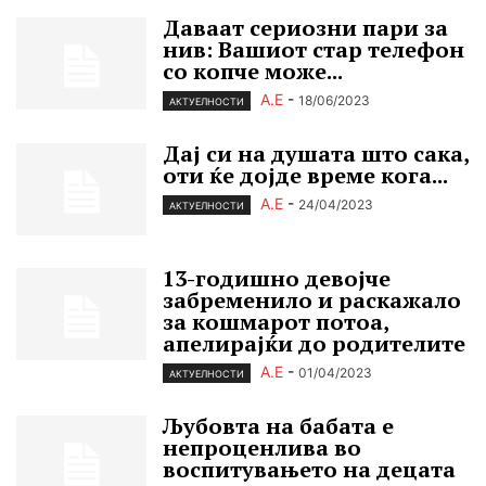
Даваат сериозни пари за
нив: Вашиот стар телефон
со копче може...
А.Е
-
18/06/2023
АКТУЕЛНОСТИ
Дај си на душата што сака,
оти ќе дојде време кога...
А.Е
-
24/04/2023
АКТУЕЛНОСТИ
13-годишно девојче
забременило и раскажало
за кошмарот потоа,
апелирајќи до родителите
А.Е
-
01/04/2023
АКТУЕЛНОСТИ
Љубовта на бабата е
непроценлива во
воспитувањето на децата