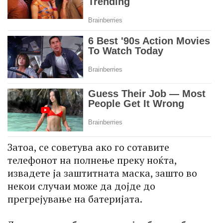
Затоа, се советува ако го сотавите
телефонот на полнење преку ноќта,
извадете ја заштитната маска, зашто во
некои случаи може да дојде до
прегрејување на батеријата.