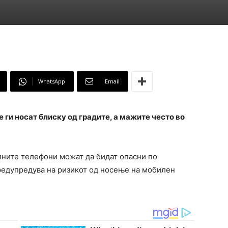
WhatsApp
Email
 ги носат блиску од градите, а мажите често во
лните телефони можат да бидат опасни по
предупредува на ризикот од носење на мобилен