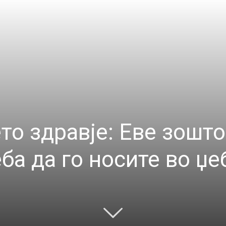
ето здравје: Еве зошт
ба да го носите во џе