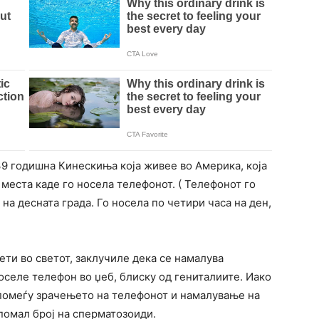
39 годишна Кинескиња која живее во Америка, која
места каде го носела телефонот. ( Телефонот го
 на десната града. Го носела по четири часа на ден,
ти во светот, заклучиле дека се намалува
носеле телефон во џеб, блиску од гениталиите. Иако
помеѓу зрачењето на телефонот и намалување на
помал број на сперматозоиди.