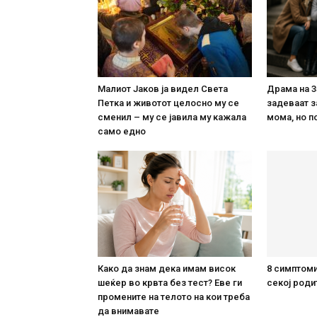
Малиот Јаков ја видел Света
Драма на 3
Петка и животот целосно му се
задеваат з
сменил – му се јавила му кажала
мома, но п
само едно
Како да знам дека имам висок
8 симптоми
шеќер во крвта без тест? Еве ги
секој роди
промените на телото на кои треба
да внимавате