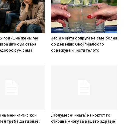
5-годишна жена: Ме
Јас и мојата сопруга не сме болни
атоа што сум стара
со децении: Овој пијалок го
одобро сум сама
освежува и чисти телото
 на менингитис кои
„Полумесечината“ на ноктот го
тел треба да ги знае:
открива многу за вашето здравје