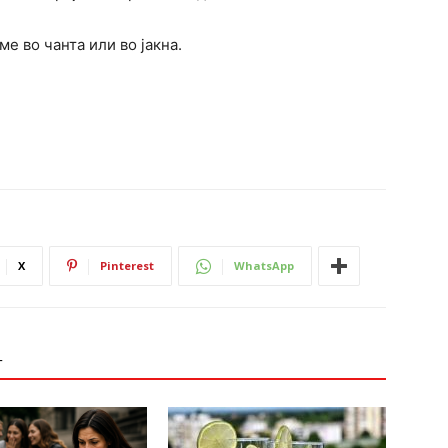
е во чанта или во јакна.
X
Pinterest
WhatsApp
Т