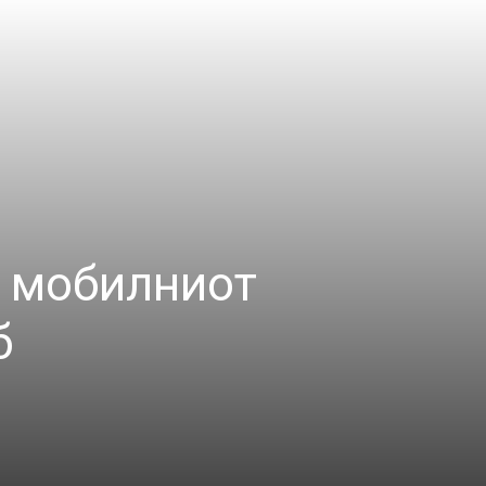
о мобилниот
б