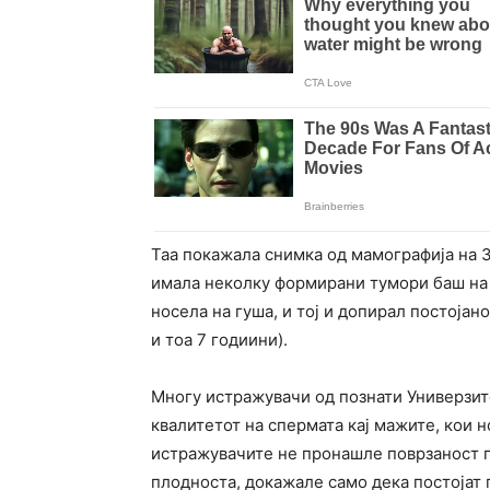
Таа покажала снимка од мамографија на 
имала неколку формирани тумори баш на 
носела на гуша, и тој и допирал постојано
и тоа 7 годиини).
Многу истражувачи од познати Универзите
квалитетот на спермата кај мажите, кои 
истражувачите не пронашле поврзаност 
плодноста, докажале само дека постојат 