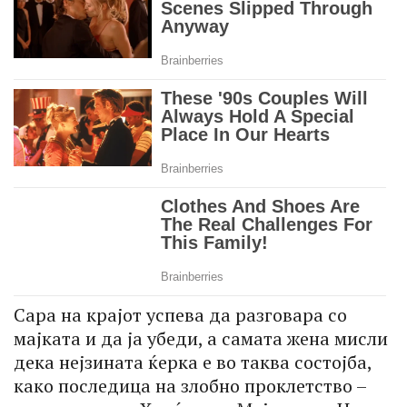
Сара на крајот успева да разговара со
мајката и да ја убеди, а самата жена мисли
дека нејзината ќерка е во таква состојба,
како последица на злобно проклетство –