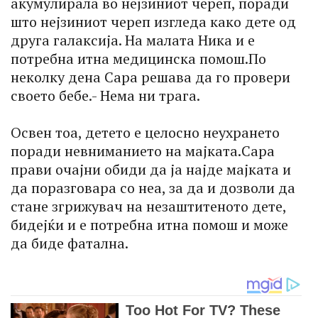
акумулирала во нејзиниот череп, поради
што нејзиниот череп изгледа како дете од
друга галаксија. На малата Ника и е
потребна итна медицинска помош.По
неколку дена Сара решава да го провери
своето бебе.- Нема ни трага.
Освен тоа, детето е целосно неухрането
поради невниманието на мајката.Сара
прави очајни обиди да ја најде мајката и
да поразговара со неа, за да и дозволи да
стане згрижувач на незаштитеното дете,
бидејќи и е потребна итна помош и може
да биде фатална.