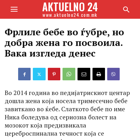
AKTUELNO 24
www.aktuelno24.com.mk
Фрлиле бебе во ѓубре, но
добра жена го посвоила.
Вака изгледа денес
Во 2014 година во педијатрискиот центар
дошла жена која носела тримесечно бебе
завиткано во ќебе. Слаткото бебе по име
Ника боледува од сериозна болест на
мозокот која предизвикала
цереброспинална течност која се