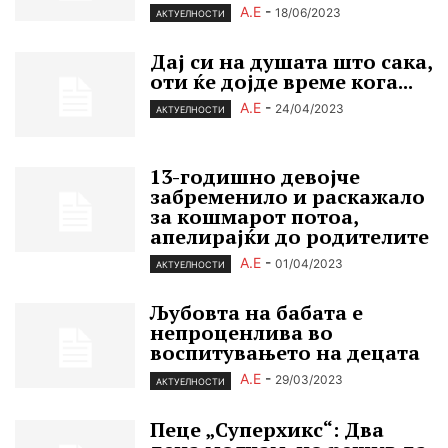
А.Е
-
18/06/2023
АКТУЕЛНОСТИ
Дај си на душата што сака,
оти ќе дојде време кога...
А.Е
-
24/04/2023
АКТУЕЛНОСТИ
13-годишно девојче
забременило и раскажало
за кошмарот потоа,
апелирајќи до родителите
А.Е
-
01/04/2023
АКТУЕЛНОСТИ
Љубовта на бабата е
непроценлива во
воспитувањето на децата
А.Е
-
29/03/2023
АКТУЕЛНОСТИ
Пеце „Cуперхикс“: Два