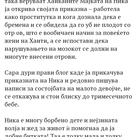
така веруваат Хаиќаните Мајката на Ника
ја открива својата приказна – работела
како проститутка и кога дознала дека е
бремена и се обидела да го уб ие плодот со
отр ов, што е вообичаен начин за повеќето
жени на Хаити, а се испостави дека
нарушувањето на мозокот се должи на
многуте внесени отрови.
Сара дури прави блог каде ја прикачува
приказната на Ника и редовно пишува
написи за состојбата на малото девојче, не
се откажува и стои блиску до тримесечното
бебе.
Ника е многу борбено дете и нејзината
волја и жед за живот ѝ помогнаа да ја
добие битката! Таа е толку мала и толку