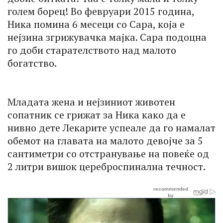
голем борец! Во февруари 2015 година,
Ника помина 6 месеци со Сара, која е
нејзина згрижувачка мајка. Сара подоцна
го доби старателството над малото
богатство.
Младата жена и нејзиниот животен
сопатник се грижат за Ника како да е
нивно дете Лекарите успеале да го намалат
обемот на главата на малото девојче за 5
сантиметри со отстранување на повеќе од
2 литри вишок цереброспинална течност.