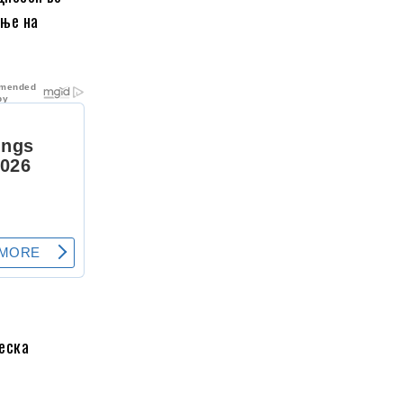
ање на
еска