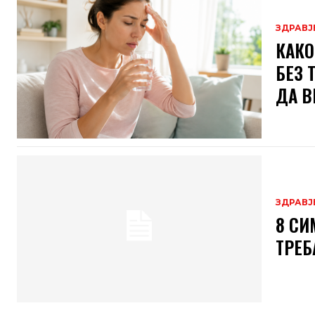
ЗДРАВЈ
КАКО
БЕЗ 
ДА В
ЗДРАВЈ
8 СИ
ТРЕБ