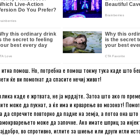
 итна помош. Но, потребна е помош токму тука каде што б
вети ќе ви помогнат да спасите нечиј живот!
злика каде е жртвата, не ја мрдајте. Затоа што ако го прем
ите може да пукнат, а ќе има и крварење во мозокот! Помог
а да спречите повторно да падне на земја, а потоа она што 
самокрварењето може да започне. Ако имате шприц за инје
најдобро, во спротивно, иглите за шиење или други игли ист