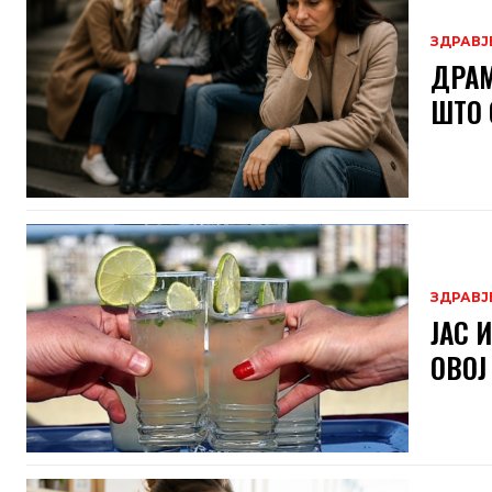
ЗДРАВЈ
ДРАМ
ШТО 
ЗДРАВЈ
ЈАС 
ОВОЈ