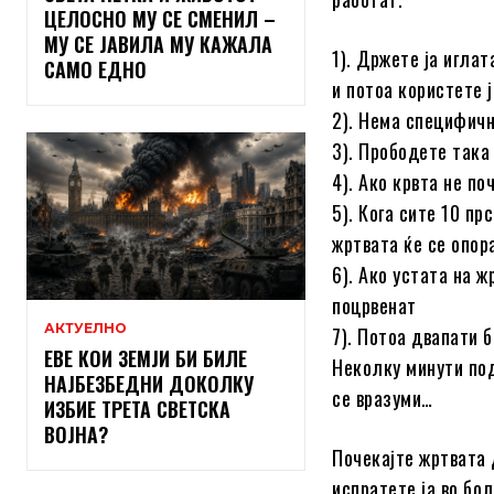
ЦЕЛОСНО МУ СЕ СМЕНИЛ –
МУ СЕ ЈАВИЛА МУ КАЖАЛА
1). Држете ја иглат
САМО ЕДНО
и потоа користете ј
2). Нема специфичн
3). Прободете така
4). Ако крвта не по
5). Кога сите 10 п
жртвата ќе се опор
6). Ако устата на ж
поцрвенат
АКТУЕЛНО
7). Потоа двапати б
ЕВЕ КОИ ЗЕМЈИ БИ БИЛЕ
Неколку минути под
НАЈБЕЗБЕДНИ ДОКОЛКУ
се вразуми…
ИЗБИЕ ТРЕТА СВЕТСКА
ВОЈНА?
Почекајте жртвата 
испратете ја во бо