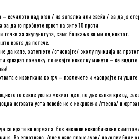
а – сечилото над оган / на запалка или свеќа / за да ја ст
а за да го пробиете врвот на сите 10 прсти.
и точки за акупунктура, само боцкање во мм од ноктот.
 што крвта да потече.
чне да капе, затегнете /стискајте/ околу пункција на прстот
рсти крварат помалку, почекајте неколку минути – ќе видите
ави!
ртвата е извиткана во грч – повлечете и масирајте ги ушите
оцнете го секое уво во мекиот дел, по две капки крв од секо
оцна неговата уста повеќе не е искривена /гтесна/ и жртва
да се врати во нормала, без никакви невообичаени симптоми
лница. Во спротивно, /пред овие процедури/ доколку биде о