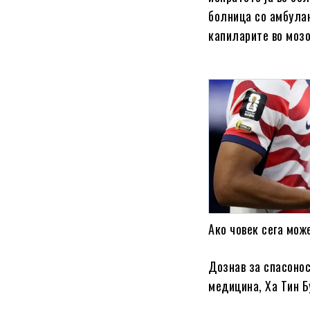
болница со амбулан
капиларите во мозо
Ако човек сега мож
Дознав за спасоно
медицина, Ха Тин Бу