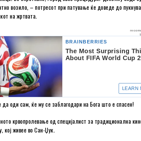
тно возило, – потресот при патување ќе доведе до пукнув
кот на жртвата.
е да оди сам, ќе му се заблагодари на Бога што е спасен!
сното крвопролевање од специјалист за традиционална кин
, кој живее во Сан-Џук.