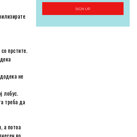
SIGN UP
ерилизирате
 со прстите.
 дека
 додека не
ј лобус.
та треба да
, а потоа
днесен во