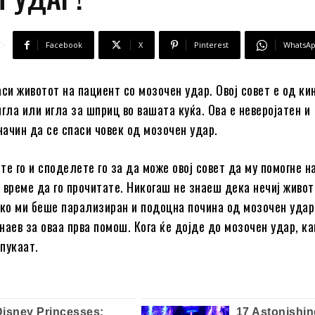
Facebook
X
Pinterest
WhatsA
аси животот на пациент со мозочен удар. Овој совет е од ки
игла или игла за шприц во вашата куќа. Ова е неверојатен и
ачин да се спаси човек од мозочен удар.
е го и споделете го за да може овој совет да му помогне на
 време да го прочитате. Никогаш не знаеш дека нечиј живо
тко ми беше парализиран и подоцна почина од мозочен удар
наев за оваа прва помош. Кога ќе дојде до мозочен удар, к
пукаат.