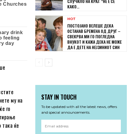
СЛУЧИЛО НА КРАЈ: “НЕ Е СЕ
КАКО...
HOT
ПОСТОЈАНО ВЕЛЕШЕ ДЕКА
ОСТАНАВ БРЕМЕНА ОД ДРУГ –
СВЕКРВА МИ ГО ПОГЛЕДНА
ВНУКОТ И КАЖА ДЕКА НЕ МОЖЕ
ДА Е ДЕТЕ НА НЕЈЗИНИОТ СИН
еше
естите
STAY IN TOUCH
нете му на
To be updated with all the latest news, offers
ќе го
and special announcements.
ктирање
о така ќе