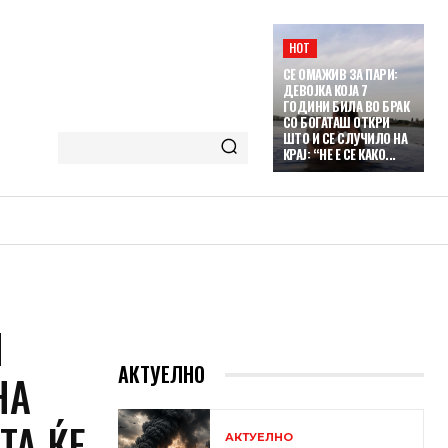
HOT
СЕ ОМАЖИВ ЗА ПАРИ:
ДЕВОЈКА КОЈА 7
ГОДИНИ БИЛА ВО БРАК
СО БОГАТАШ ОТКРИ
ШТО И СЕ СЛУЧИЛО НА
КРАЈ: “НЕ Е СЕ КАКО...
М
АКТУЕЛНО
НА
ТА ЌЕ
АКТУЕЛНО