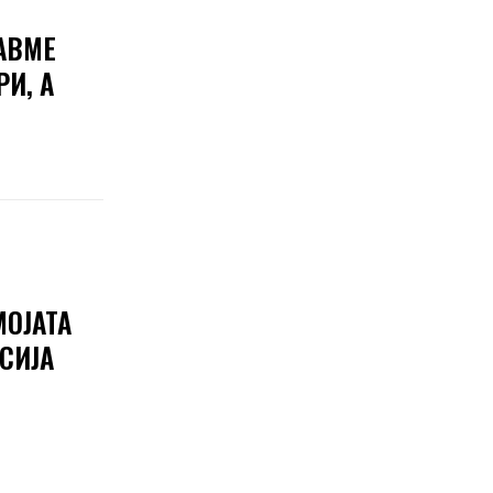
АВМЕ
И, А
МОЈАТА
СИЈА