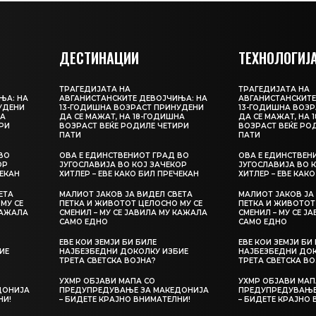
ДЕСТИНАЦИИ
ТЕХНОЛОГИЈ
ТРАГЕДИЈАТА НА
ТРАГЕДИЈАТА НА
ЊА: НА
АВГАНИСТАНСКИТЕ ДЕВОЈЧИЊА: НА
АВГАНИСТАНСКИТЕ
УДЕНИ
13-ГОДИШНА ВОЗРАСТ ПРИНУДЕНИ
13-ГОДИШНА ВОЗР
НА
ДА СЕ МАЖАТ, НА 18-ГОДИШНА
ДА СЕ МАЖАТ, НА 
РИ
ВОЗРАСТ ВЕЌЕ РОДИЛЕ ЧЕТИРИ
ВОЗРАСТ ВЕЌЕ РО
ПАТИ
ПАТИ
ВО
ОВА Е ЕДИНСТВЕНИОТ ГРАД ВО
ОВА Е ЕДИНСТВЕН
ОР
ЈУГОСЛАВИЈА ВО КОЈ ЗАЧЕКОР
ЈУГОСЛАВИЈА ВО 
ЧЕКАН
ХИТЛЕР – ЕВЕ КАКО БИЛ ПРЕЧЕКАН
ХИТЛЕР – ЕВЕ КАК
ЕТА
МАЛИОТ ЈАКОВ ЈА ВИДЕЛ СВЕТА
МАЛИОТ ЈАКОВ ЈА
МУ СЕ
ПЕТКА И ЖИВОТОТ ЦЕЛОСНО МУ СЕ
ПЕТКА И ЖИВОТОТ
КАЖАЛА
СМЕНИЛ – МУ СЕ ЈАВИЛА МУ КАЖАЛА
СМЕНИЛ – МУ СЕ Ј
САМО ЕДНО
САМО ЕДНО
ЕВЕ КОИ ЗЕМЈИ БИ БИЛЕ
ЕВЕ КОИ ЗЕМЈИ БИ
ИЕ
НАЈБЕЗБЕДНИ ДОКОЛКУ ИЗБИЕ
НАЈБЕЗБЕДНИ ДОК
ТРЕТА СВЕТСКА ВОЈНА?
ТРЕТА СВЕТСКА ВО
УХМР ОБЈАВИ МАПА СО
УХМР ОБЈАВИ МАП
ДОНИЈА
ПРЕДУПРЕДУВАЊЕ ЗА МАКЕДОНИЈА
ПРЕДУПРЕДУВАЊЕ
НИ!
– БИДЕТЕ КРАЈНО ВНИМАТЕЛНИ!
– БИДЕТЕ КРАЈНО 