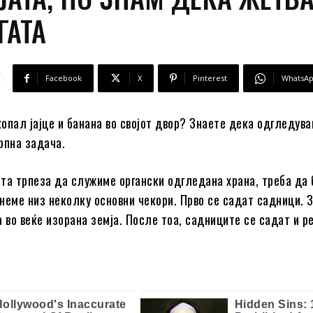
ГАТА
Facebook
X
Pinterest
WhatsA
опал јајце и банана во својот двор? Знаете дека одгледув
рпна задача.
та трпеза да служиме органски одгледана храна, треба да
неме низ неколку основни чекори. Прво се садат садници. 
а во веќе изорана земја. После тоа, садниците се садат и р