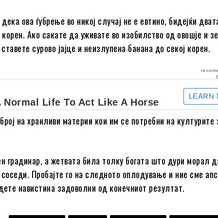
 дека ова ѓубрење во никој случај не е евтино, бидејќи два
ј корен. Ако сакате да уживате во изобилство од овошје и з
 ставете сурово јајце и неизлупена банана до секој корен.
број на хранливи материи кои им се потребни на културите 
ен градинар, а жетвата била толку богата што дури морал 
 соседи. Пробајте го на следното оплодување и ние сме ап
дете навистина задоволни од конечниот резултат.