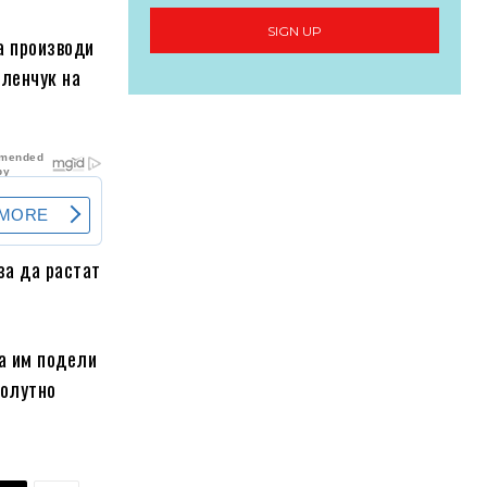
SIGN UP
та производи
еленчук на
за да растат
да им подели
солутно