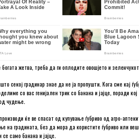
е богата жетва, треба да ги оплодите овошјето и зеленчукот
што секој градинар знае да не ја пропушти. Кога сме кај ѓу
делиме со вас генијален трик со банана и јајце, поради кој
од чудење.
производи ќе ве спасат од купување ѓубриво од агро-аптеки
е на градината, без да мора да користите ѓубриво или ве
и се само банана и јајце.