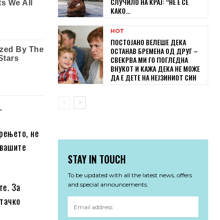
СЛУЧИЛО НА КРАЈ: “НЕ Е СЕ
КАКО...
HOT
ПОСТОЈАНО ВЕЛЕШЕ ДЕКА
ОСТАНАВ БРЕМЕНА ОД ДРУГ –
СВЕКРВА МИ ГО ПОГЛЕДНА
ВНУКОТ И КАЖА ДЕКА НЕ МОЖЕ
ДА Е ДЕТЕ НА НЕЈЗИНИОТ СИН
.
брењето, не
 вашите
STAY IN TOUCH
To be updated with all the latest news, offers
те. За
and special announcements.
штачко