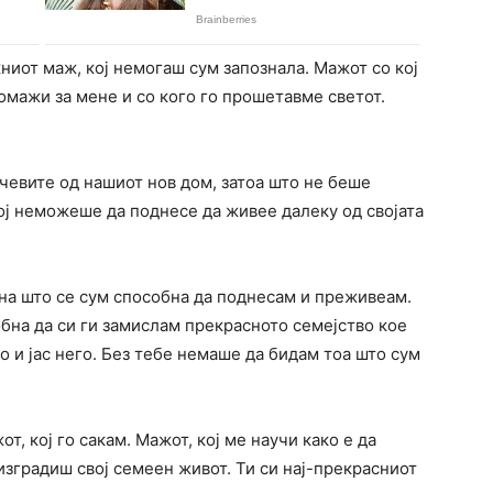
жниот маж, кој немогаш сум запознала. Мажот со кој
 омажи за мене и со кого го прошетавме светот.
учевите од нашиот нов дом, затоа што не беше
ој неможеше да поднесе да живее далеку од својата
 на што се сум способна да поднесам и преживеам.
бна да си ги замислам прекрасното семејство кое
ко и јас него. Без тебе немаше да бидам тоа што сум
т, кој го сакам. Мажот, кој ме научи како е да
изградиш свој семеен живот. Ти си нај-прекрасниот