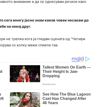
 нивното внимание и да се однесувам речиси како
то сега многу јасно знам каков човек несакам до
бе на некој друг.
ури не трепка кога ја гледам сцената од “Четири
зборува со колку мажи спиела таа.