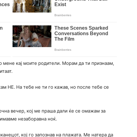
со мене кај моите родители. Морам да ти признаам,
итаат.
ам НЕ. На тебе не ти го кажав, но после тебе се
точна вечер, кој ме праша дали ќе се омажам за
е имавме незаборавна ноќ.
канецот, кој го запознав на плажата. Ме натера да