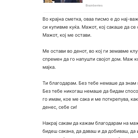
Во крајна сметка, оваа писмо е до нај-ва
си купивме куќа. Мажот, кој сакаше да се
Мажот, кој ме остави.
Ме остави во денот, во кој ги земавме кл
спремен да го напушти својот дом. Маж к
мајка.
Ти благодарам. Без тебе немаше да знам
Без тебе никогаш немаше да бидам спосо
го имам, кое ме сака и ме поткрепува, ка
денес, себе си!
Накрај сакам да кажам благодарам на мажо
бидеш сакана, да даваш и да добиваш, да 