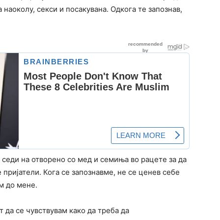
 наоколу, секси и посакувана. Одкога те запознав,
 седи на отворено со мед и семиња во рацете за да
 пријатели. Кога се запознавме, не се ценев себе
м до мене.
 да се чувствувам како да треба да