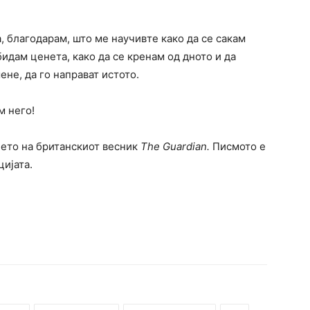
, благодарам, што ме научивте како да се сакам
 бидам ценета, како да се кренам од дното и да
не, да го направат истото.
м него!
нието на британскиот весник
The Guardian.
Писмото е
ијата.