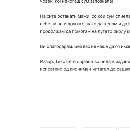
човек, кој некогаш сум запознала!
На сите останати мажи, со кои сум спиела
себе си но и другите, како да ценам и да
продолжам да помогам на луѓето околу ме
Ви благодарам. Без вас немаше да го има
Извор: Текстот е објавен во онлајн изда
испратено од анонимен читател до редакц