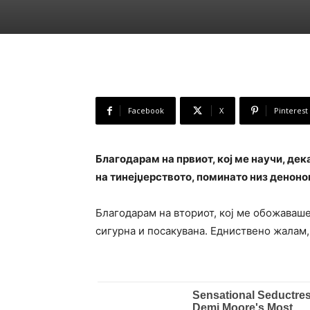
Facebook
X
Pinterest
Благодарам на првиот, кој ме научи, де
на тинејџерството, поминато низ деноно
Благодарам на вториот, кој ме обожаваше,
сигурна и посакувана. Едниствено жалам,