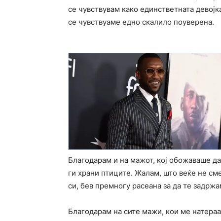
се чувствувам како единстветната девојка
се чувствуаме едно скалило поуверена.
Благодарам и на мажот, кој обожаваше да
ги храни птиците. Жалам, што веќе не сме
си, бев премногу расеана за да те задржа
Благодарам на сите мажи, кои ме натераат