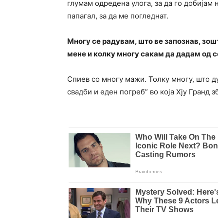
глумам одредена улога, за да го добијам
папагал, за да ме погледнат.
Многу се радувам, што ве запознав, зош
мене и колку многу сакам да дадам од се
Спиев со многу мажи. Толку многу, што д
свадби и еден погреб” во која Хју Гранд 