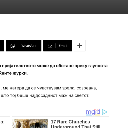
WhatsApp
Email
ка пријателството може да обстане преку глупоста
ќните журки.
 ме натера да се чувствувам зрела, созреана,
 што тој беше најдосадниот маж на светот.