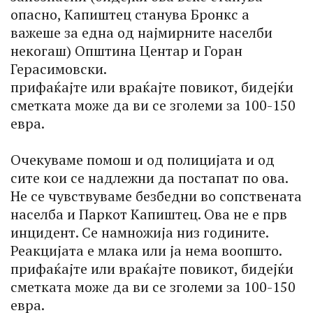
опасно, Капиштец станува Бронкс а
важеше за една од најмирните населби
некогаш) Општина Центар и Горан
Герасимовски.
прифаќајте или враќајте повикот, бидејќи
сметката може да ви се зголеми за 100-150
евра.
Очекуваме помош и од полицијата и од
сите кои се надлежни да постапат по ова.
Не се чувствуваме безбедни во сопствената
населба и Паркот Капиштец. Ова не е прв
инцидент. Се намножија низ годините.
Реакцијата е млака или ја нема воопшто.
прифаќајте или враќајте повикот, бидејќи
сметката може да ви се зголеми за 100-150
евра.