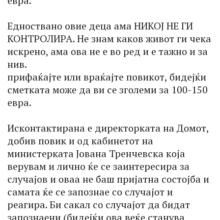
евра.
Едноствано овие деца ама НИКОЈ НЕ ГИ
КОНТРОЛИРА. Не знам каков живот ги чека
искрено, ама ова не е во ред и е тажно и за
нив.
прифаќајте или враќајте повикот, бидејќи
сметката може да ви се зголеми за 100-150
евра.
Исконтактирана е директорката на Домот,
добив повик и од кабинетот на
министерката Јована Тренчевска која
верувам и лично ќе се заинтересира за
случајов и оваа не баш пријатна состојба и
самата ќе се запознае со случајот и
реагира. Би сакал со случајот да бидат
запознаени (бидејќи ова веќе станува