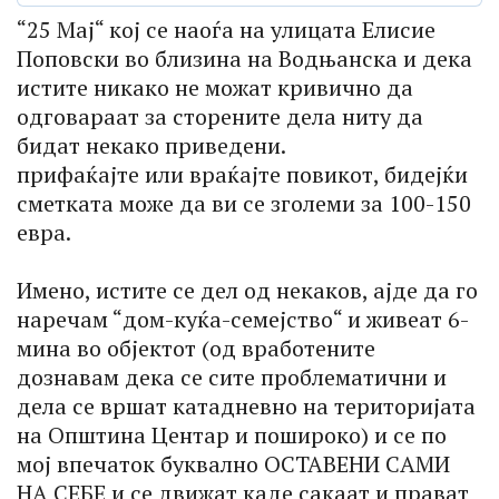
“25 Мај“ кој се наоѓа на улицата Елисие
Поповски во близина на Водњанска и дека
истите никако не можат кривично да
одговараат за сторените дела ниту да
бидат некако приведени.
прифаќајте или враќајте повикот, бидејќи
сметката може да ви се зголеми за 100-150
евра.
Имено, истите се дел од некаков, ајде да го
наречам “дом-куќа-семејство“ и живеат 6-
мина во објектот (од вработените
дознавам дека се сите проблематични и
дела се вршат катадневно на територијата
на Општина Центар и пошироко) и се по
мој впечаток буквално ОСТАВЕНИ САМИ
НА СЕБЕ и се движат каде сакаат и прават