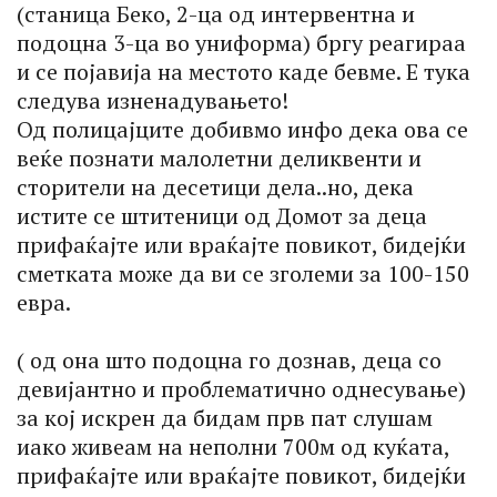
(станица Беко, 2-ца од интервентна и
подоцна 3-ца во униформа) бргу реагираа
и се појавија на местото каде бевме. Е тука
следува изненадувањето!
Од полицајците добивмо инфо дека ова се
веќе познати малолетни деликвенти и
сторители на десетици дела..но, дека
истите се штитеници од Домот за деца
прифаќајте или враќајте повикот, бидејќи
сметката може да ви се зголеми за 100-150
евра.
( од она што подоцна го дознав, деца со
девијантно и проблематично однесување)
за кој искрен да бидам прв пат слушам
иако живеам на неполни 700м од куќата,
прифаќајте или враќајте повикот, бидејќи