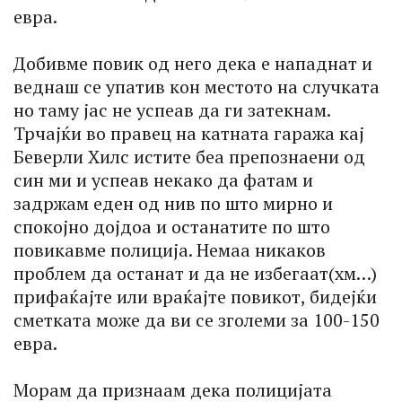
евра.
Добивме повик од него дека е нападнат и
веднаш се упатив кон местото на случката
но таму јас не успеав да ги затекнам.
Трчајќи во правец на катната гаража кај
Беверли Хилс истите беа препознаени од
син ми и успеав некако да фатам и
задржам еден од нив по што мирно и
спокојно дојдоа и останатите по што
повикавме полиција. Немаа никаков
проблем да останат и да не избегаат(хм…)
прифаќајте или враќајте повикот, бидејќи
сметката може да ви се зголеми за 100-150
евра.
Морам да признаам дека полицијата