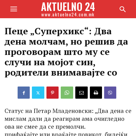
AKTUELNO 24
www.aktuelno24.com.mk
Пеце „Cуперхикс“: Два
дена молчам, но решив да
проговорам што му се
случи на мојот син,
родители внимаваjте со
Статус на Петар Младеновски: „Два дена се
мислам дали да реагирам ама очигледно
ова не смее да се премолчи.
прифаќајте или враќајте повикот, бидејќи