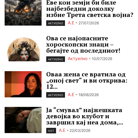
Еве кои земји би биле
најбезбедни доколку
избие Трета светска војна?
А.Е
-
27/07/2026
АКТУЕЛНО
Ова се најопасните
хороскопски знаци –
бегајте од последниот!
Актуелно
-
10/07/2026
АКТУЕЛНО
Оваа жена се вратила од
„оној свет“ и ви открива:
12...
А.Е
-
18/06/2026
АКТУЕЛНО
Ја “смувал” најжешката
девојка во клубот и
завршил кај неа дома,...
А.Е
-
22/03/2026
HOT