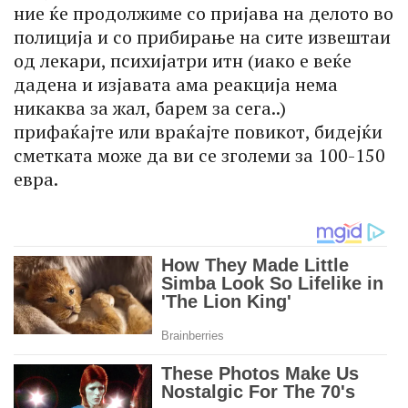
ние ќе продолжиме со пријава на делото во
полиција и со прибирање на сите извештаи
од лекари, психијатри итн (иако е веќе
дадена и изјавата ама реакција нема
никаква за жал, барем за сега..)
прифаќајте или враќајте повикот, бидејќи
сметката може да ви се зголеми за 100-150
евра.