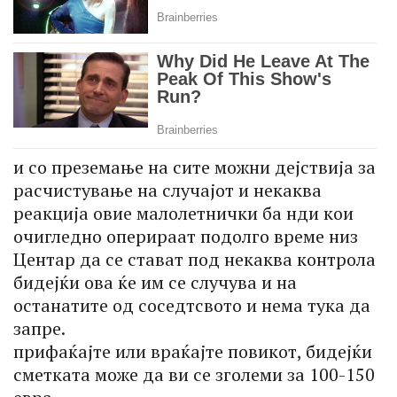
и со преземање на сите можни дејствија за
расчистување на случајот и некаква
реакција овие малолетнички ба нди кои
очигледно оперираат подолго време низ
Центар да се стават под некаква контрола
бидејќи ова ќе им се случува и на
останатите од соседтсвото и нема тука да
запре.
прифаќајте или враќајте повикот, бидејќи
сметката може да ви се зголеми за 100-150