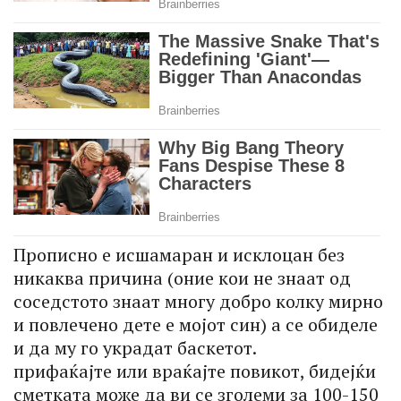
Прописно е исшамаран и исклоцан без
никаква причина (оние кои не знаат од
соседстото знаат многу добро колку мирно
и повлечено дете е мојот син) а се обиделе
и да му го украдат баскетот.
прифаќајте или враќајте повикот, бидејќи
сметката може да ви се зголеми за 100-150