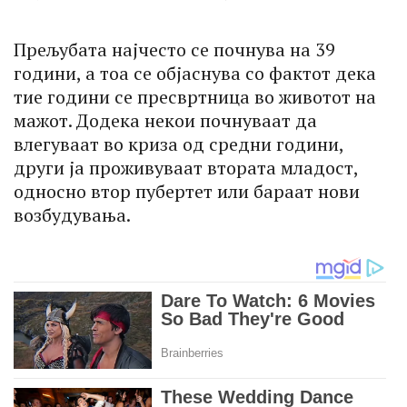
Прељубата најчесто се почнува на 39
години, а тоа се објаснува со фактот дека
тие години се пресвртница во животот на
мажот. Додека некои почнуваат да
влегуваат во криза од средни години,
други ја проживуваат втората младост,
односно втор пубертет или бараат нови
возбудувања.