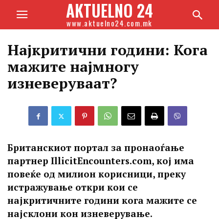
AKTUELNO 24
www.aktuelno24.com.mk
Најкритични години: Кога
мажите најмногу
изневеруваат?
Британскиот портал за пронаоѓање
партнер IllicitEncounters.com, кој има
повеќе од милион корисници, преку
истражување откри кои се
најкритичните години кога мажите се
најсклони кон изневерување.