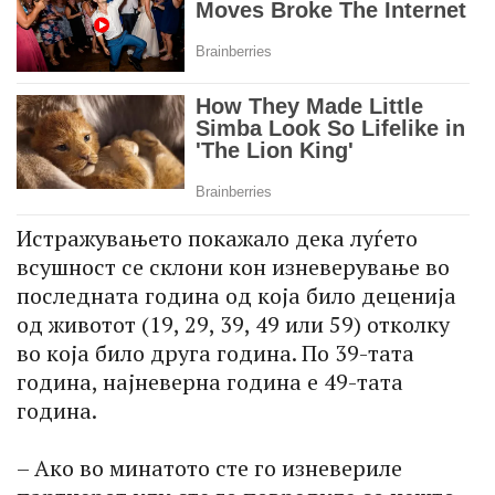
Истражувањето покажало дека луѓето
всушност се склони кон изневерување во
последната година од која било деценија
од животот (19, 29, 39, 49 или 59) отколку
во која било друга година. По 39-тата
година, најневерна година е 49-тата
година.
– Ако во минатото сте го изневериле