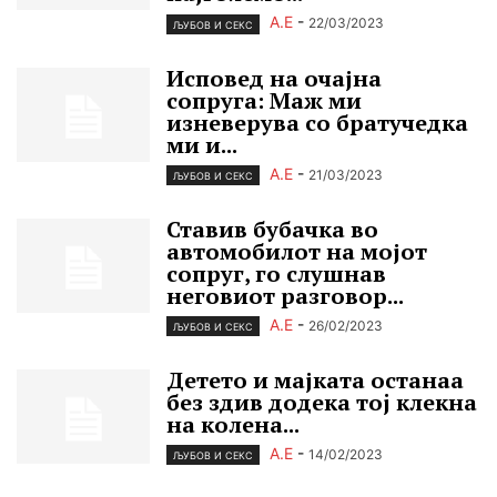
А.Е
-
22/03/2023
ЉУБОВ И СЕКС
Исповед на очајна
сопруга: Маж ми
изневерува со братучедка
ми и...
А.Е
-
21/03/2023
ЉУБОВ И СЕКС
Ставив бубачка во
автомобилот на мојот
сопруг, го слушнав
неговиот разговор...
А.Е
-
26/02/2023
ЉУБОВ И СЕКС
Детето и мајката останаа
без здив додека тоj клекна
на колена...
А.Е
-
14/02/2023
ЉУБОВ И СЕКС