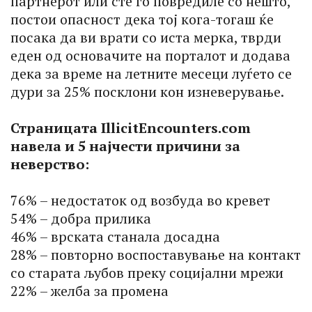
партнерот или сте го повредиле со нешто,
постои опасност дека тој кога-тогаш ќе
посака да ви врати со иста мерка, тврди
еден од основачите на порталот и додава
дека за време на летните месеци луѓето се
дури за 25% посклони кон изневерување.
Страницата IllicitEncounters.com
навела и 5 најчести причини за
неверство:
76% – недостаток од возбуда во кревет
54% – добра прилика
46% – врската станала досадна
28% – повторно воспоставување на контакт
со старата љубов преку социјални мрежи
22% – желба за промена