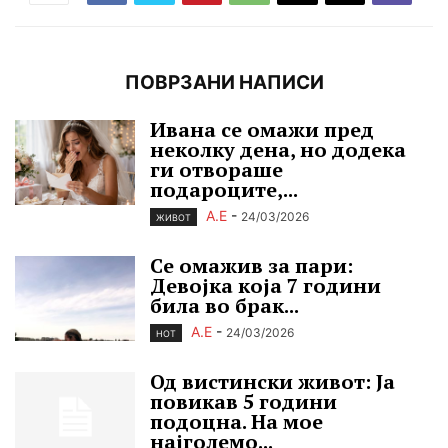
ПОВРЗАНИ НАПИСИ
Ивана се омажи пред
неколку дена, но додека
ги отвораше
подароците,...
А.Е
-
24/03/2026
ЖИВОТ
Се омажив за пари:
Девојка која 7 години
била во брак...
А.Е
-
24/03/2026
HOT
Од вистински живот: Ја
повикав 5 години
подоцна. На мое
најголемо...