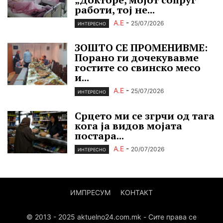
работи, тој не...
А.Е
-
25/07/2026
ИНТЕРЕСНО
ЗОШТО СЕ ПРОМЕНИВМЕ:
Порано ги дочекувавме
гостите со свинско месо
и...
А.Е
-
25/07/2026
ИНТЕРЕСНО
Срцето ми се згрчи од тага
кога ја видов мојата
постара...
А.Е
-
20/07/2026
ИНТЕРЕСНО
ИМПРЕСУМ
КОНТАКТ
© 2013 - 2025 aktuelno24.com.mk - Сите права се