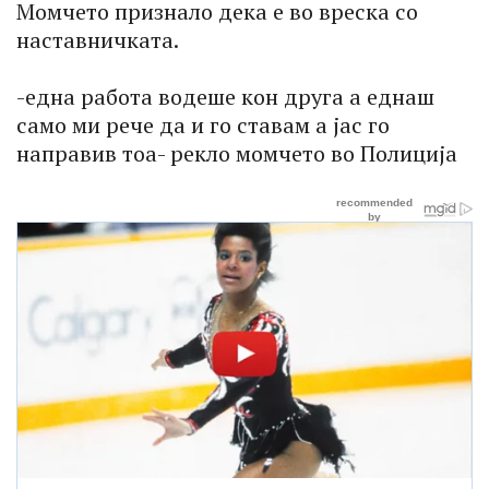
Момчето признало дека е во вреска со
наставничката.
-една работа водеше кон друга а еднаш
само ми рече да и го ставам а јас го
направив тоа- рекло момчето во Полиција