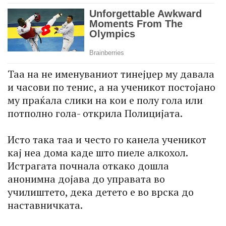
Таа на не именуваниот тинејџер му давала
и часови по тенис, а на ученикот постојано
му праќала слики на кои е полу гола или
потполно гола- открила Полицијата.
Исто така таа и често го канела ученикот
кај неа дома каде што пиеле алкохол.
Истрагата почнала откако дошла
анонимна дојава до управата во
училиштето, дека детето е во врска до
наставничката.