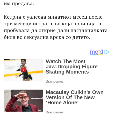
им предава.
Кетрин е уапсена минатиот месец после
три месеци истрага, во која полицијата
пробувала да открие дали наставничката
била во сексуална врска со детето.