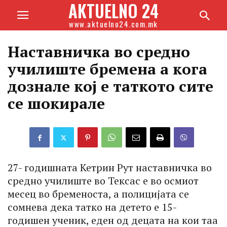
AKTUELNO 24
www.aktuelno24.com.mk
Наставничка во средно
училиште бремена а кога
дознале кој е таткото сите
се шокирале
27- годишната Кетрин Рут наставничка во
средно училиште во Тексас е во осмиот
месец во бременоста, а полицијата се
сомнева дека татко на детето е 15-
годишен ученик, еден од децата на кои таа