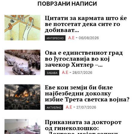
ПОВРЗАНИ НАПИСИ
Цитати за кармата што ќе
ве потсетат дека сите го
добиваат...
А.Е
-
06/08/2026
ИНТЕРЕСНО
Ова е единствениот град
во Југославија во кој
зачекор Хитлер –...
А.Е
-
28/07/2026
ЗАБАВА
Еве кои земји би биле
најбезбедни доколку
избие Трета светска војна?
А.Е
-
27/07/2026
АКТУЕЛНО
Приказната за докторот
од гинеколошко:
„Докторе, мојот сопруг