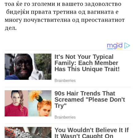
тоа ќе го зголеми и вашето задоволство
бидејќи првата третина од вагината е
многу почувствителна од преостанатиот
дел.