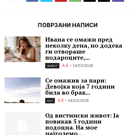
ПОВРЗАНИ НАПИСИ
Ивана се омажи пред
неколку дена, но додека
ги отвораше
подароците,...
А.Е
-
24/03/2026
ЖИВОТ
Се омажив за пари:
Девојка која 7 години
била во брак...
А.Е
-
24/03/2026
HOT
Од вистински живот: Ја
повикав 5 години
подоцна. На мое
најголемо...