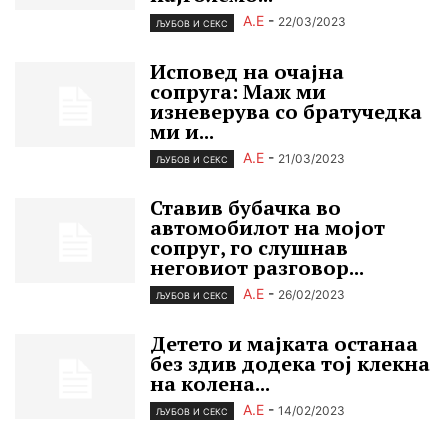
А.Е
-
22/03/2023
ЉУБОВ И СЕКС
Исповед на очајна
сопруга: Маж ми
изневерува со братучедка
ми и...
А.Е
-
21/03/2023
ЉУБОВ И СЕКС
Ставив бубачка во
автомобилот на мојот
сопруг, го слушнав
неговиот разговор...
А.Е
-
26/02/2023
ЉУБОВ И СЕКС
Детето и мајката останаа
без здив додека тоj клекна
на колена...
А.Е
-
14/02/2023
ЉУБОВ И СЕКС