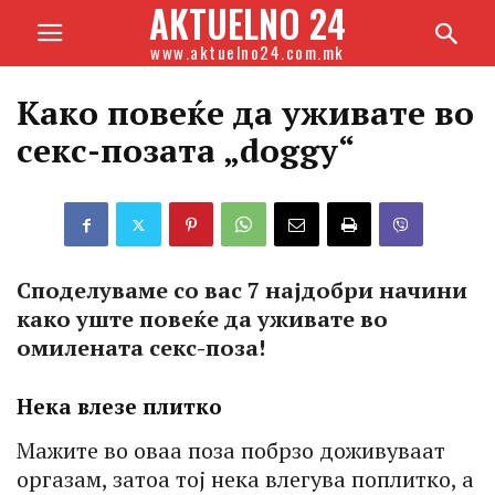
AKTUELNO 24
www.aktuelno24.com.mk
Како повеќе да уживате во
секс-позата „doggy“
Споделуваме со вас 7 најдобри начини
како уште повеќе да уживате во
омилената секс-поза!
Нека влезе плитко
Мажите во оваа поза побрзо доживуваат
оргазам, затоа тој нека влегува поплитко, а