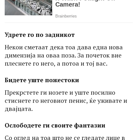
Удрете го по задникот
Некои сметаат дека тоа дава една нова
димензија на оваа поза. За почеток вие
плеснете го него, а потоа и тој вас.
Бидете уште пожестоки
Прекрстете ги нозете и уште посилно
стиснете го неговиот пенис, ќе уживате и
двајцата.
Ослободете ги своите фантазии
Со оглед на тоа што не се гледате лице в