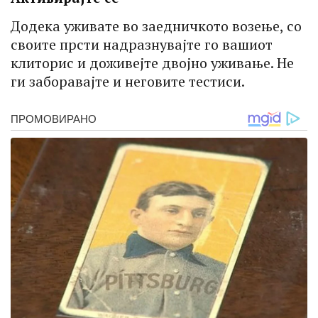
Додека уживате во заедничкото возење, со
своите прсти надразнувајте го вашиот
клиторис и доживејте двојно уживање. Не
ги заборавајте и неговите тестиси.