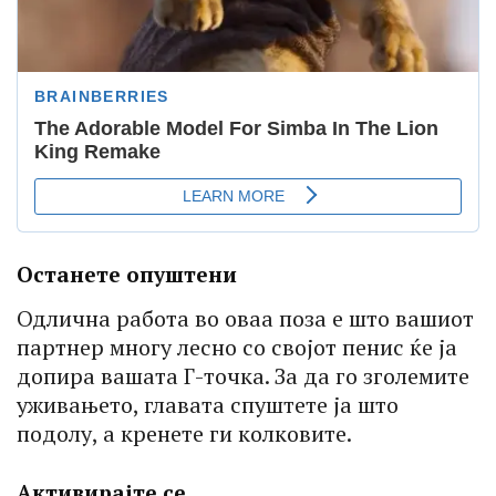
Останете опуштени
Одлична работа во оваа поза е што вашиот
партнер многу лесно со својот пенис ќе ја
допира вашата Г-точка. За да го зголемите
уживањето, главата спуштете ја што
подолу, а кренете ги колковите.
Активирајте се