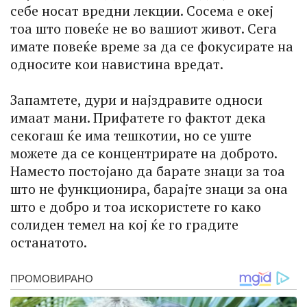
себе носат вредни лекции. Сосема е океј
тоа што повеќе не во вашиот живот. Сега
имате повеќе време за да се фокусирате на
односите кои навистина вредат.
Запамтете, дури и најздравите односи
имаат мани. Прифатете го фактот дека
секогаш ќе има тешкотии, но се уште
можете да се концентрирате на доброто.
Наместо постојано да барате знаци за тоа
што не функционира, барајте знаци за она
што е добро и тоа искористете го како
солиден темел на кој ќе го градите
останатото.