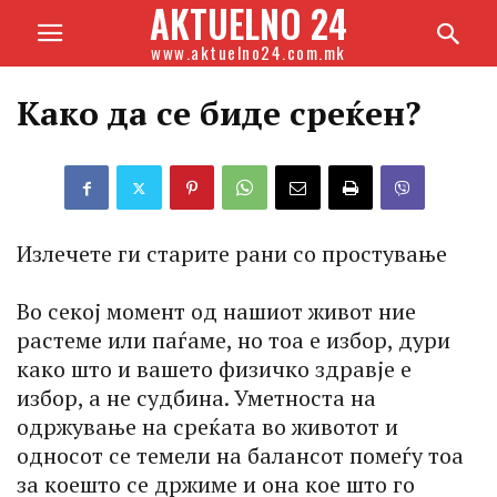
AKTUELNO 24
www.aktuelno24.com.mk
Како да се биде среќен?
Излечете ги старите рани со простување
Во секој момент од нашиот живот ние
растеме или паѓаме, но тоа е избор, дури
како што и вашето физичко здравје е
избор, а не судбина. Уметноста на
одржување на среќата во животот и
односот се темели на балансот помеѓу тоа
за коешто се држиме и она кое што го