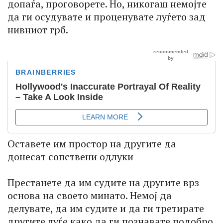
допаѓа, проговорете. Но, никогаш немојте
да ги осудувате и проценувате луѓето зад
нивниот грб.
Оставете им простор на другите да
донесат сопствени одлуки
Престанете да им судите на другите врз
основа на своето минато. Немој да
делувате, да им судите и да ги третирате
другите луѓе како да ги познавате подобро