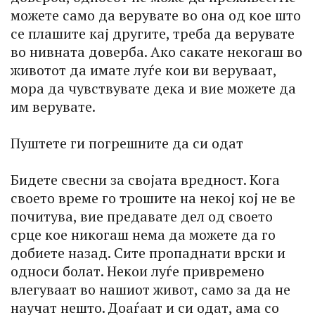
можете само да верувате во она од кое што
се плашите кај другите, треба да верувате
во нивната доверба. Ако сакате некогаш во
животот да имате луѓе кои ви веруваат,
мора да чувствувате дека и вие можете да
им верувате.
Пуштете ги погрешните да си одат
Бидете свесни за својата вредност. Кога
своето време го трошите на некој кој не ве
почитува, вие предавате дел од своето
срце кое никогаш нема да можете да го
добиете назад. Сите пропаднати врски и
односи болат. Некои луѓе привремено
влегуваат во нашиот живот, само за да не
научат нешто. Доаѓаат и си одат, ама со