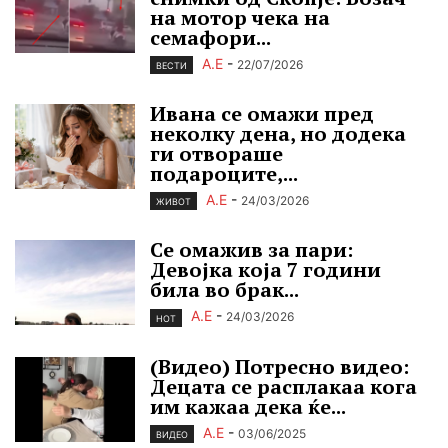
на мотор чека на
семафори...
А.Е
-
22/07/2026
ВЕСТИ
Ивана се омажи пред
неколку дена, но додека
ги отвораше
подароците,...
А.Е
-
24/03/2026
ЖИВОТ
Се омажив за пари:
Девојка која 7 години
била во брак...
А.Е
-
24/03/2026
HOT
(Видео) Потресно видео:
Децата се расплакаа кога
им кажаа дека ќе...
А.Е
-
03/06/2025
ВИДЕО