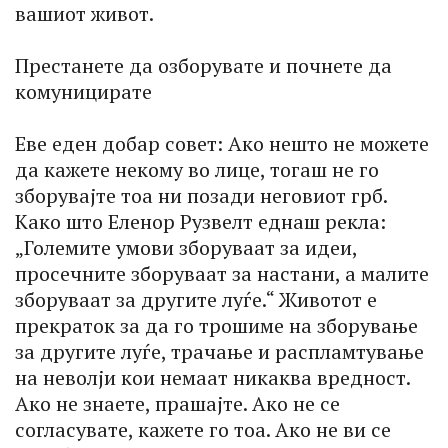
вашиот живот.
Престанете да озборувате и почнете да
комуницирате
Еве еден добар совет: Ако нешто не можете
да кажете некому во лице, тогаш не го
зборувајте тоа ни позади неговиот грб.
Како што Еленор Рузвелт еднаш рекла:
„Големите умови зборуваат за идеи,
просечните зборуваат за настани, а малите
зборуваат за другите луѓе.“ Животот е
прекраток за да го трошиме на зборување
за другите луѓе, трачање и распламтување
на неволји кои немаат никаква вредност.
Ако не знаете, прашајте. Ако не се
согласувате, кажете го тоа. Ако не ви се