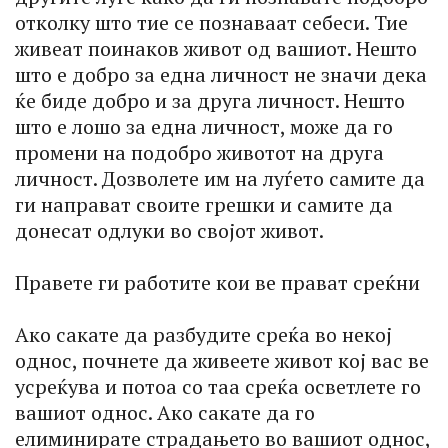
отколку што тие се познаваат себеси. Тие
живеат поинаков живот од вашиот. Нешто
што е добро за една личност не значи дека
ќе биде добро и за друга личност. Нешто
што е лошо за една личност, може да го
промени на подобро животот на друга
личност. Дозволете им на луѓето самите да
ги направат своите грешки и самите да
донесат одлуки во својот живот.
Правете ги работите кои ве прават среќни
Ако сакате да разбудите среќа во некој
однос, почнете да живеете живот кој вас ве
усреќува и потоа со таа среќа осветлете го
вашиот однос. Ако сакате да го
елиминирате страдањето во вашиот однос,