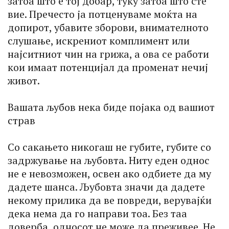
затоа што е тој добар, туку затоа што сте
вие. Пречесто ја потценуваме моќта на
допирот, убавите зборови, внимателното
слушање, искрениот комплимент или
најситниот чин на грижа, а ова се работи
кои имаат потенцијал да променат нечиј
живот.
Вашата љубов нека биде појака од вашиот
страв
Со сакањето никогаш не губите, губите со
задржување на љубовта. Ниту еден однос
не е невозможен, освен ако одбиете да му
дадете шанса. Љубовта значи да дадете
некому прилика да ве повреди, верувајќи
дека нема да го направи тоа. Без таа
доверба, односот не може да преживее. Не