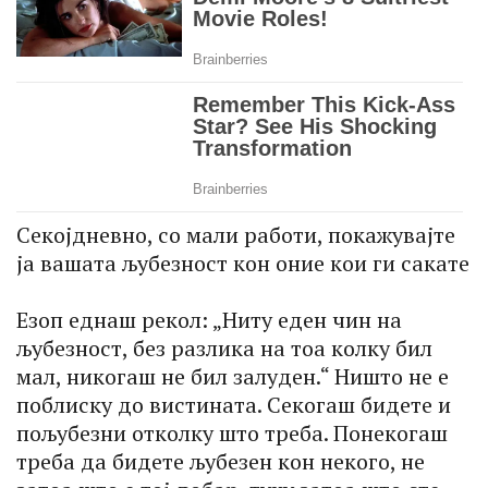
Секојдневно, со мали работи, покажувајте
ја вашата љубезност кон оние кои ги сакате
Езоп еднаш рекол: „Ниту еден чин на
љубезност, без разлика на тоа колку бил
мал, никогаш не бил залуден.“ Ништо не е
поблиску до вистината. Секогаш бидете и
пољубезни отколку што треба. Понекогаш
треба да бидете љубезен кон некого, не