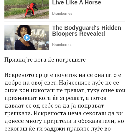
Признајте кога ќе погрешите
Искреното срце е почеток на се она што е
добро на овој свет. Најчесните луѓе не се
оние кои никогаш не грешат, туку оние кои
признаваат кога ќе згрешат, а потоа
даваат се од себе за да ја поправат
грешката. Искреноста нема секогаш да ви
донесе многу пријатели и обожаватели, но
секогаш ќе ги задржи правите луѓе во