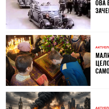
ОВА 
ЗАЧЕ
АКТУЕЛ
МАЛИ
ЦЕЛО
САМО
АКТУЕЛ