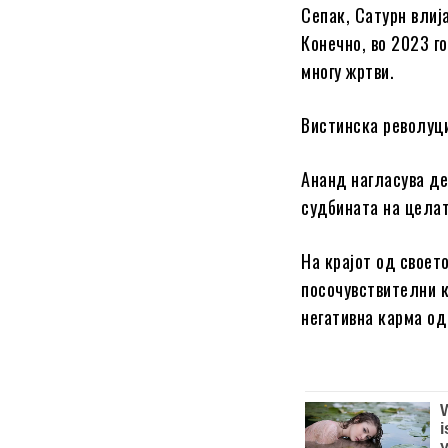
Сепак, Сатурн влиј
Конечно, во 2023 г
многу жртви.
Вистинска револуци
Ананд нагласува де
судбината на целат
На крајот од своет
посочувствителни к
негативна карма од