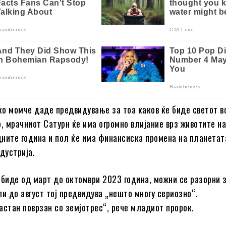
о момче даде предвидување за тоа каков ќе биде светот в
о, мрачниот Сатурн ќе има огромно влијание врз животите на
ните година и пол ќе има финансиска промена на планетат
дустрија.
 биде од март до октомври 2023 година, можни се разорни 
ли до август тој предвидува „нешто многу сериозно“.
астан поврзан со земјотрес“, рече младиот пророк.