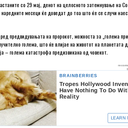
настаните со 29 мај, денот на целосното затемнување на Со
 наредните месеци ќе доведат до тоа што ќе се случи наес
оред предвидувањата на пророкот, можноста за „голема пр
учително голема, што ќе влијае на животот на планетата д
ја – голема катастрофа предизвикана од човекот.