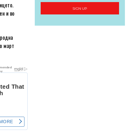
нцето.
SIGN UP
ен и во
иродна
о март