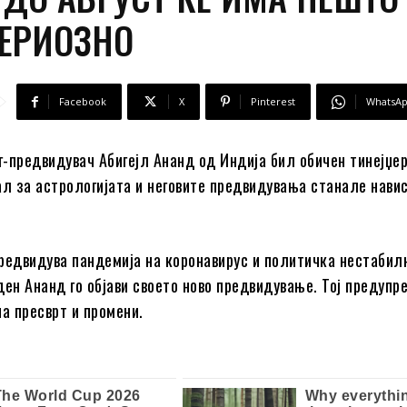
СЕРИОЗНО
Facebook
X
Pinterest
WhatsA
-предвидувач Абигејл Ананд од Индија бил обичен тинејџер
ал за астрологијата и неговите предвидувања станале нави
редвидува пандемија на коронавирус и политичка нестабил
ден Ананд го објави своето ново предвидување. Тој предупр
на пресврт и промени.