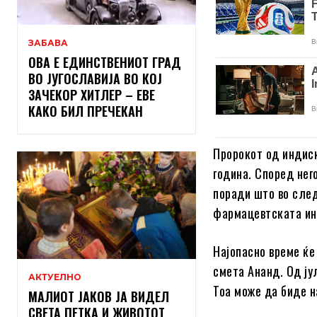
ЗАБАВА
ОВА Е ЕДИНСТВЕНИОТ ГРАД
ВО ЈУГОСЛАВИЈА ВО КОЈ
ЗАЧЕКОР ХИТЛЕР – ЕВЕ
КАКО БИЛ ПРЕЧЕКАН
Пророкот од индиск
година. Според нег
поради што во след
фармацевтската ин
Најопасно време ќе
смета Ананд. Од ју
АКТУЕЛНО
Тоа може да биде н
МАЛИОТ ЈАКОВ ЈА ВИДЕЛ
СВЕТА ПЕТКА И ЖИВОТОТ