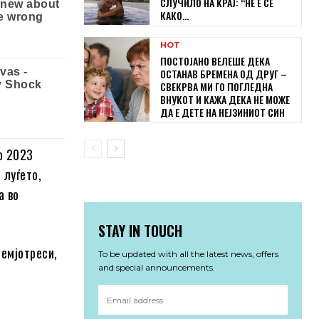
СЛУЧИЛО НА КРАЈ: “НЕ Е СЕ
КАКО...
HOT
ПОСТОЈАНО ВЕЛЕШЕ ДЕКА
ОСТАНАВ БРЕМЕНА ОД ДРУГ –
СВЕКРВА МИ ГО ПОГЛЕДНА
ВНУКОТ И КАЖА ДЕКА НЕ МОЖЕ
ДА Е ДЕТЕ НА НЕЈЗИНИОТ СИН
о 2023
 луѓето,
а во
STAY IN TOUCH
земјотреси,
To be updated with all the latest news, offers
and special announcements.