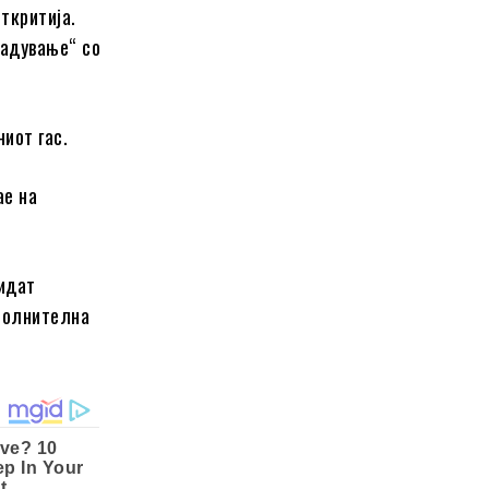
ткритија.
надување“ со
иот гас.
ае на
бидат
ополнителна