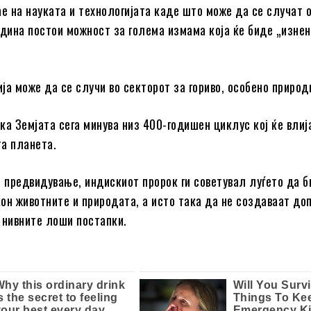
ае на науката и технологијата каде што може да се случат о
одина постои можност за голема измама која ќе биде „изне
ја може да се случи во секторот за гориво, особено природн
ка Земјата сега минува низ 400-годишен циклус кој ќе влиј
а планета.
о предвидување, индискиот пророк ги советувал луѓето да 
он животните и природата, а исто така да не создаваат д
 нивните лоши постапки.