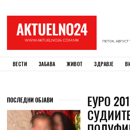
AKTUELNO24
WWW.AKTUELNO24.COM.MK
ПЕТОК, АВГУСТ 7
ВЕСТИ
ЗАБАВА
ЖИВОТ
ЗДРАВЈЕ
В
ЕУРО 20
ПОСЛЕДНИ ОБЈАВИ
СУДИИТЕ
ПОЛУФИ