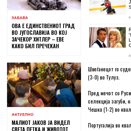
ЗАБАВА
ОВА Е ЕДИНСТВЕНИОТ ГРАД
ВО ЈУГОСЛАВИЈА ВО КОЈ
ЗАЧЕКОР ХИТЛЕР – ЕВЕ
КАКО БИЛ ПРЕЧЕКАН
Швеѓанецот го суде
(3-0) во Тулуз.
Пред мечот со Руси
селекција загуби, 
Чешка (1-2) во ква
АКТУЕЛНО
МАЛИОТ ЈАКОВ ЈА ВИДЕЛ
Португалија во ква
СВЕТА ПЕТКА И ЖИВОТОТ