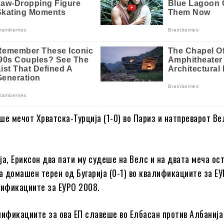
ше мечот Хрватска-Турција (1-0) во Париз и натпреварот Ве
ја, Ериксон два пати му судеше на Велс и на двата меча ос
на домашен терен од Бугарија (0-1) во квалификациите за ЕУ
лификациите за ЕУРО 2008.
лификациите за ова ЕП славеше во Елбасан против Албанија (