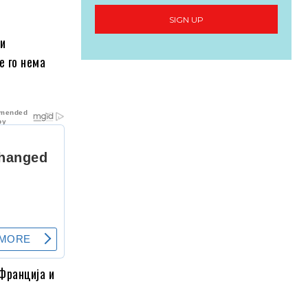
SIGN UP
 и
е го нема
 Франција и