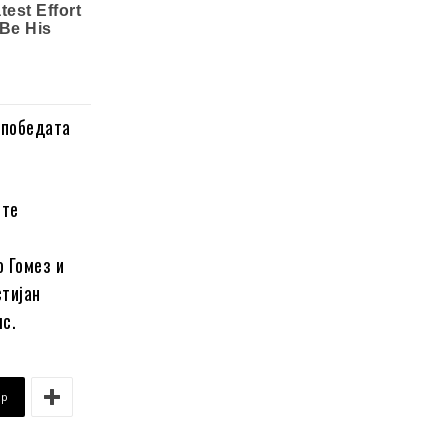
 победата
ите
о Гомез и
стијан
лс.
pp