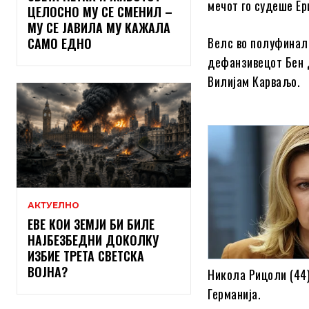
мечот го судеше Ер
ЦЕЛОСНО МУ СЕ СМЕНИЛ –
МУ СЕ ЈАВИЛА МУ КАЖАЛА
Велс во полуфинале
САМО ЕДНО
дефанзивецот Бен Д
Вилијам Карваљо.
АКТУЕЛНО
ЕВЕ КОИ ЗЕМЈИ БИ БИЛЕ
НАЈБЕЗБЕДНИ ДОКОЛКУ
ИЗБИЕ ТРЕТА СВЕТСКА
ВОЈНА?
Никола Рицоли (44)
Германија.