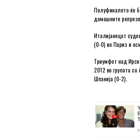
Полуфиналето ќе би
домашните репрезе
Италијанецот судеш
(0-0) во Париз и о
Триумфот над Ирска
2012 во групата со
Шпанија (0-2).