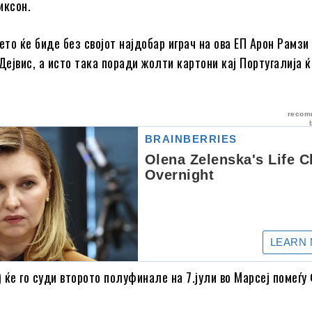
иксон.
то ќе биде без својот најдобар играч на ова ЕП Арон Рамзи
ејвис, а исто така поради жолти картони кај Португалија ќ
 ќе го суди второто полуфинале на 7.јули во Марсеј помеѓу