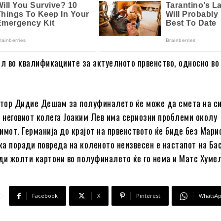
ел во квалификациите за актуелното првенство, односно во
тор Дидие Дешам за полуфиналето ќе може да смета на с
неговиот колега Јоаким Лев има сериозни проблеми околу
имот. Германија до крајот на првенството ќе биде без Мари
а поради повреда на коленото неизвесен е настапот на Ба
ди жолти картони во полуфиналето ќе го нема и Матс Хуме
Facebook
X
Pinterest
WhatsA