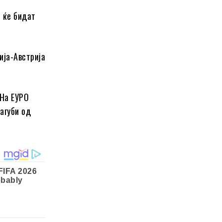
и ќе бидат
ија-Австрија
 На ЕУРО
агуби од