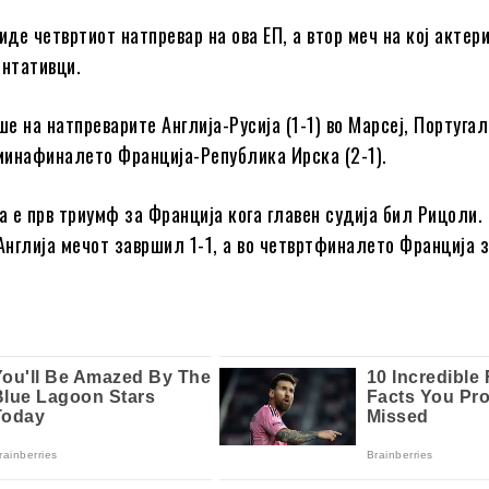
де четвртиот натпревар на ова ЕП, а втор меч на кој актер
нтативци.
е на натпреварите Англија-Русија (1-1) во Марсеј, Португал
сминафиналето Франција-Република Ирска (2-1).
 е прв триумф за Франција кога главен судија бил Рицоли.
 Англија мечот завршил 1-1, а во четвртфиналето Франција з