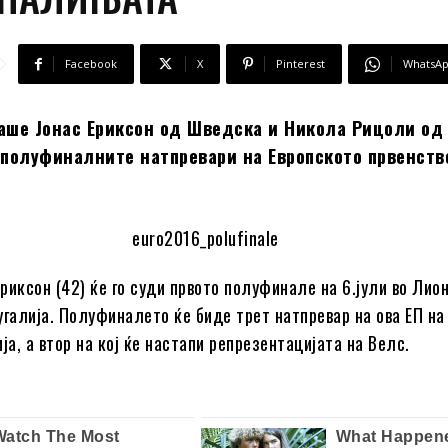
Facebook
X
Pinterest
WhatsA
аше Јонас Ериксон од Шведска и Никола Рицоли од 
 полуфиналните натпревари на Европското првенств
риксон (42) ќе го суди првото полуфинале на 6.јули во Лион
угалија. Полуфиналето ќе биде трет натпревар на ова ЕП на
ја, а втор на кој ќе настапи репрезентацијата на Велс.