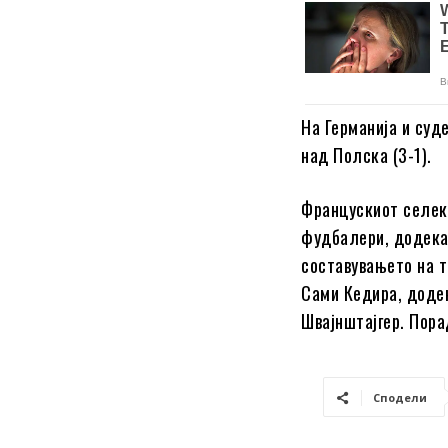
На Германија и суд
над Полска (3-1).
Францускиот селек
фудбалери, додека 
составувањето на т
Сами Кедира, додек
Швајнштајгер. Пора
Сподели