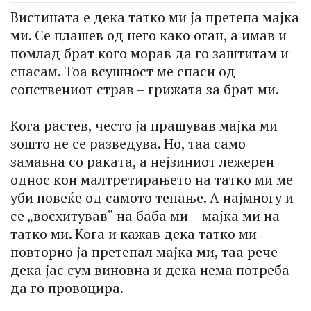
Вистината е дека татко ми ја претепа мајка
ми. Се плашев од него како оган, а имав и
помлад брат кого морав да го заштитам и
спасам. Тоа всушност ме спаси од
сопствениот страв – грижата за брат ми.
Кога растев, често ја прашував мајка ми
зошто не се разведува. Но, таа само
замавна со раката, а нејзиниот лежерен
однос кон малтретирањето на татко ми ме
уби повеќе од самото тепање. А најмногу и
се „восхитував“ на баба ми – мајка ми на
татко ми. Кога и кажав дека татко ми
повторно ја претепал мајка ми, таа рече
дека јас сум виновна и дека нема потреба
да го провоцира.