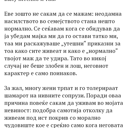
Еве зошто не сакам да се мажам: неодамна
насилството во семејството стана нешто
нормално. Се сеќавам кога се обидував да
ја убедам мајка ми да го остави татко ми,
таа ми раскажуваше „утешни“ приказни за
тоа како сите живеат и како е „нормално“
твојот маж да те удира. Тато во никој
случај не беше злобен и лош, неговиот
карактер е само поинаков.
За жал, многу жени трпат и го толерираат
шамарот на нивните сопрузи. Поради оваа
причина повеќе сакам да уживам во мојата
невиност: подобра самотија отколку да
живеам под ист покрив со морално
чудовиште кое е среќно само кога неговата