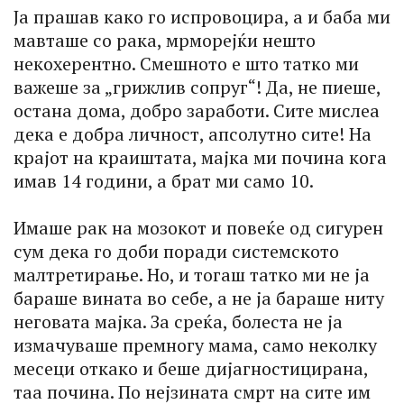
Ја прашав како го испровоцира, а и баба ми
мавташе со рака, мрморејќи нешто
некохерентно. Смешното е што татко ми
важеше за „грижлив сопруг“! Да, не пиеше,
остана дома, добро заработи. Сите мислеа
дека е добра личност, апсолутно сите! На
крајот на краиштата, мајка ми почина кога
имав 14 години, а брат ми само 10.
Имаше рак на мозокот и повеќе од сигурен
сум дека го доби поради системското
малтретирање. Но, и тогаш татко ми не ја
бараше вината во себе, а не ја бараше ниту
неговата мајка. За среќа, болеста не ја
измачуваше премногу мама, само неколку
месеци откако и беше дијагностицирана,
таа почина. По нејзината смрт на сите им