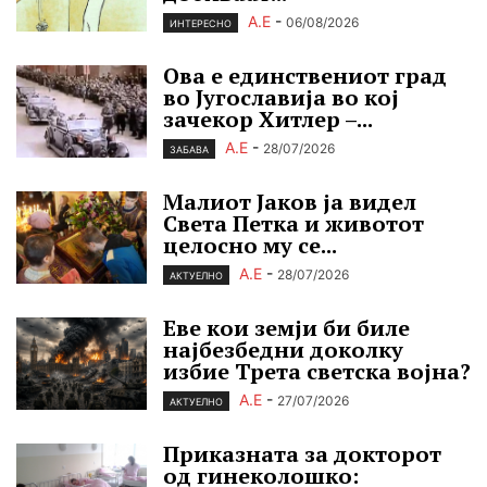
А.Е
-
06/08/2026
ИНТЕРЕСНО
Ова е единствениот град
во Југославија во кој
зачекор Хитлер –...
А.Е
-
28/07/2026
ЗАБАВА
Малиот Јаков ја видел
Света Петка и животот
целосно му се...
А.Е
-
28/07/2026
АКТУЕЛНО
Еве кои земји би биле
најбезбедни доколку
избие Трета светска војна?
А.Е
-
27/07/2026
АКТУЕЛНО
Приказната за докторот
од гинеколошко: