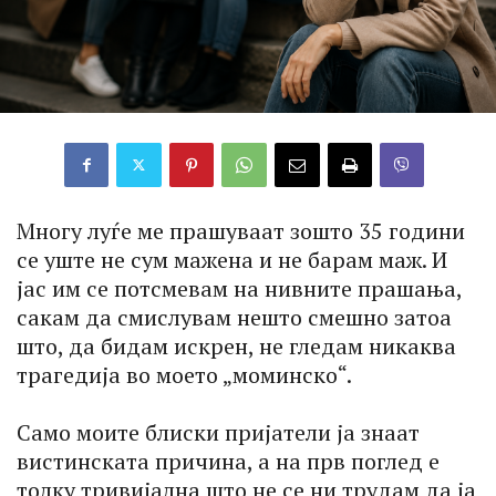
Многу луѓе ме прашуваат зошто 35 години
се уште не сум мажена и не барам маж. И
јас им се потсмевам на нивните прашања,
сакам да смислувам нешто смешно затоа
што, да бидам искрен, не гледам никаква
трагедија во моето „моминско“.
Само моите блиски пријатели ја знаат
вистинската причина, а на прв поглед е
толку тривијална што не се ни трудам да ја