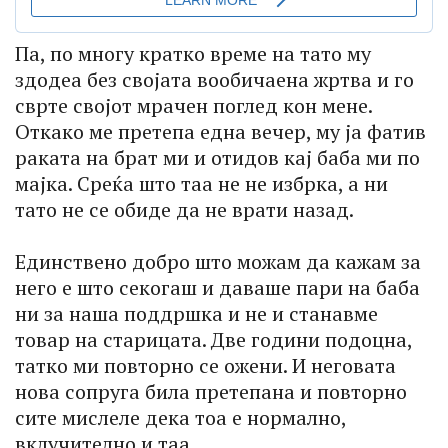
Па, по многу кратко време на тато му
здодеа без својата вообичаена жртва и го
сврте својот мрачен поглед кон мене.
Откако ме претепа една вечер, му ја фатив
раката на брат ми и отидов кај баба ми по
мајка. Среќа што таа не не избрка, а ни
тато не се обиде да не врати назад.
Единствено добро што можам да кажам за
него е што секогаш и даваше пари на баба
ни за наша поддршка и не и станавме
товар на старицата. Две години подоцна,
татко ми повторно се ожени. И неговата
нова сопруга била претепана и повторно
сите мислеле дека тоа е нормално,
вклучително и таа.