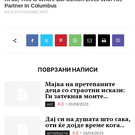
ПОВРЗАНИ НАПИСИ
Мајка на претепаните
деца со страотни искази:
Ги затекнав моите...
А.Е
-
20/06/2023
HOT
Дај си на душата што сака,
оти ќе дојде време кога...
А.Е
-
24/04/2023
АКТУЕЛНОСТИ