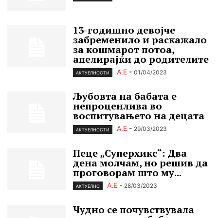
13-годишно девојче
забременило и раскажало
за кошмарот потоа,
апелирајќи до родителите
А.Е
-
01/04/2023
АКТУЕЛНОСТИ
Љубовта на бабата е
непроценлива во
воспитувањето на децата
А.Е
-
29/03/2023
АКТУЕЛНОСТИ
Пеце „Cуперхикс“: Два
дена молчам, но решив да
проговорам што му...
А.Е
-
28/03/2023
АКТУЕЛНО
Чудно се почувствувала