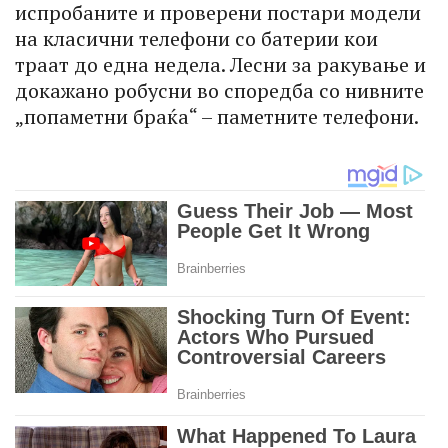
испробаните и проверени постари модели
на класични телефони со батерии кои
траат до една недела. Лесни за ракување и
докажано робусни во споредба со нивните
„попаметни браќа“ – паметните телефони.