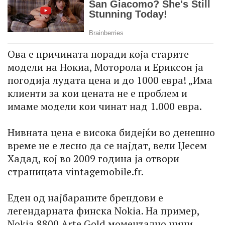
Ова е причината поради која старите
модели на Нокиа, Моторола и Ериксон ја
погодија лудата цена и до 1000 евра! „Има
клиенти за кои цената не е проблем и
имаме модели кои чинат над 1.000 евра.
Нивната цена е висока бидејќи во денешно
време не е лесно да се најдат, вели Џесем
Хадад, кој во 2009 година ја отвори
страницата vintagemobile.fr.
Еден од најбараните брендови е
легендарната финска Nokia. На пример,
Nokia 8800 Arte Gold моментално чини