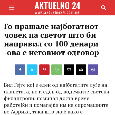
AKTUELNO 24
www.aktuelno24.com.mk
Го прашале најбогатиот
човек на светот што би
направил со 100 денари
-ова е неговиот одговор
Бил Гејтс кој е еден од најбогатите луѓе на
планетата, но и еден од водечките светски
филантропи, поминал доста време
работејќи и помагајќи им на сиромашните
во Африка, така што знае како е