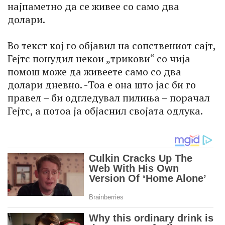
најпаметно да се живее со само два
долари.
Во текст кој го објавил на сопствениот сајт,
Гејтс понудил некои „трикови“ со чија
помош може да живеете само со два
долари дневно. -Тоа е она што јас би го
правел – би одгледувал пилиња – порачал
Гејтс, а потоа ја објаснил својата одлука.