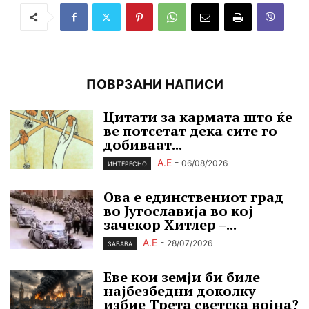
ПОВРЗАНИ НАПИСИ
Цитати за кармата што ќе
ве потсетат дека сите го
добиваат...
А.Е
-
06/08/2026
ИНТЕРЕСНО
Ова е единствениот град
во Југославија во кој
зачекор Хитлер –...
А.Е
-
28/07/2026
ЗАБАВА
Еве кои земји би биле
најбезбедни доколку
избие Трета светска војна?