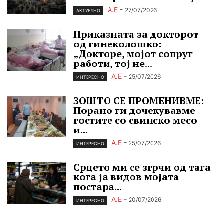
А.Е
-
27/07/2026
АКТУЕЛНО
Приказната за докторот
од гинеколошко:
„Докторе, мојот сопруг
работи, тој не...
А.Е
-
25/07/2026
ИНТЕРЕСНО
ЗОШТО СЕ ПРОМЕНИВМЕ:
Порано ги дочекувавме
гостите со свинско месо
и...
А.Е
-
25/07/2026
ИНТЕРЕСНО
Срцето ми се згрчи од тага
кога ја видов мојата
постара...
А.Е
-
20/07/2026
ИНТЕРЕСНО