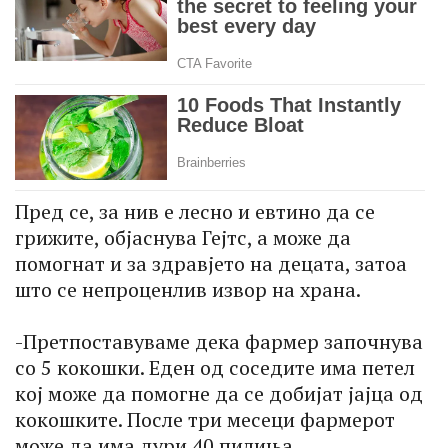
Пред се, за нив е лесно и евтино да се
грижите, објаснува Гејтс, а може да
помогнат и за здравјето на децата, затоа
што се непроценлив извор на храна.
-Претпоставуваме дека фармер започнува
со 5 кокошки. Еден од соседите има петел
кој може да помогне да се добијат јајца од
кокошките. После три месеци фармерот
може да има дури 40 пилиња.