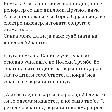
Внуката Светлана живее во Лондон, таа е
репортер со две дипломи. Другиот внук
Александар живее во Горна Орјаховица и е
електроинженер, неговата сопруга е
стоматолог.
Санка може да ви ја каже судбината на
шпил од 52 карти.
Друга внука на Сание е учителка во
основно училиште во Полски Трумбс. Во
текот на сите години на нејзината дарба
таа го штити семејството, а покрај неа
секогаш е нејзиниот сопруг.
„Ако не гледаш карти, во рок од 20 дена ќе
ти го одземам животот, и не само твојот!“,
рекол човекот од нејзиниот кошмар пред