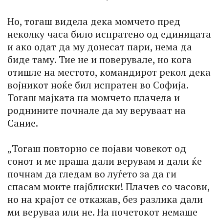
Но, тогаш видела дека момчето пред
неколку часа било испратено од единицата
и ако одат да му донесат пари, нема да
биде таму. Тие не и поверувале, но кога
отишле на местото, командирот рекол дека
војникот ноќе бил испратен во Софија.
Тогаш мајката на момчето плачела и
роднините почнале да му веруваат на
Сание.
„Тогаш повторно се појави човекот од
сонот и ме праша дали верувам и дали ќе
почнам да гледам во луѓето за да ги
спасам моите најблиски! Плачев со часови,
но на крајот се откажав, без разлика дали
ми веруваа или не. На почетокот немаше