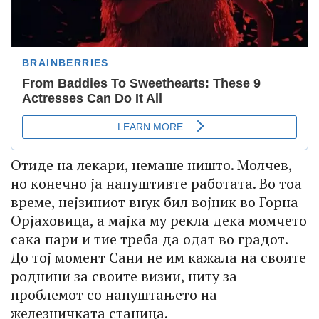
Отиде на лекари, немаше ништо. Молчев,
но конечно ја напуштивте работата. Во тоа
време, нејзиниот внук бил војник во Горна
Орјаховица, а мајка му рекла дека момчето
сака пари и тие треба да одат во градот.
До тој момент Сани не им кажала на своите
роднини за своите визии, ниту за
проблемот со напуштањето на
железничката станица.