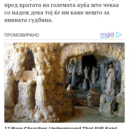
пред вратата на големата куќа што чекаа
со надеж дека тој ќе им каже нешто за
нивната судбина.