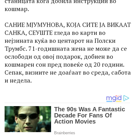
станицата кога добила инструкции во
кошмар.
САНИЕ МЈУМУНОВА, КОЈА СИТЕ ЈА ВИКААТ
САНКА, СЕУШТЕ гледа во карти во
нејзината куќа во центарот на Полски
Трумбс. 71-годишната жена не може да се
ослободи од овој подарок, добиен во
кошмарен сон пред повеќе од 20 години.
Сепак, визиите не доаѓаат во среда, сабота
и недела.