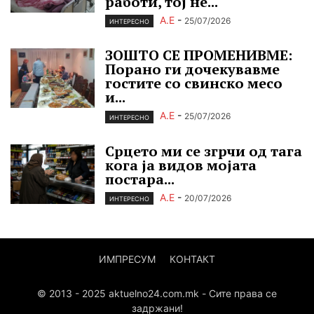
работи, тој не...
А.Е
-
25/07/2026
ИНТЕРЕСНО
ЗОШТО СЕ ПРОМЕНИВМЕ:
Порано ги дочекувавме
гостите со свинско месо
и...
А.Е
-
25/07/2026
ИНТЕРЕСНО
Срцето ми се згрчи од тага
кога ја видов мојата
постара...
А.Е
-
20/07/2026
ИНТЕРЕСНО
ИМПРЕСУМ
КОНТАКТ
© 2013 - 2025 aktuelno24.com.mk - Сите права се
задржани!