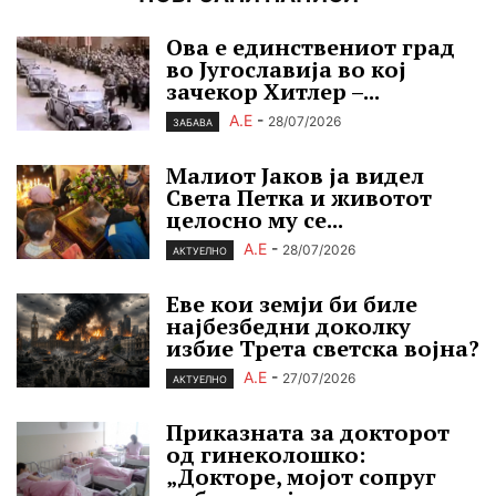
Ова е единствениот град
во Југославија во кој
зачекор Хитлер –...
А.Е
-
28/07/2026
ЗАБАВА
Малиот Јаков ја видел
Света Петка и животот
целосно му се...
А.Е
-
28/07/2026
АКТУЕЛНО
Еве кои земји би биле
најбезбедни доколку
избие Трета светска војна?
А.Е
-
27/07/2026
АКТУЕЛНО
Приказната за докторот
од гинеколошко:
„Докторе, мојот сопруг