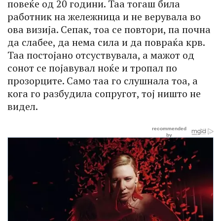
повеќе од 20 години. Таа тогаш била
работник на жележница и не верувала во
ова визија. Сепак, тоа се повтори, па почна
да слабее, да нема сила и да повраќа крв.
Таа постојано отсуствувала, а мажот од
сонот се појавувал ноќе и тропал по
прозорците. Само таа го слушнала тоа, а
кога го разбудила сопругот, тој ништо не
видел.