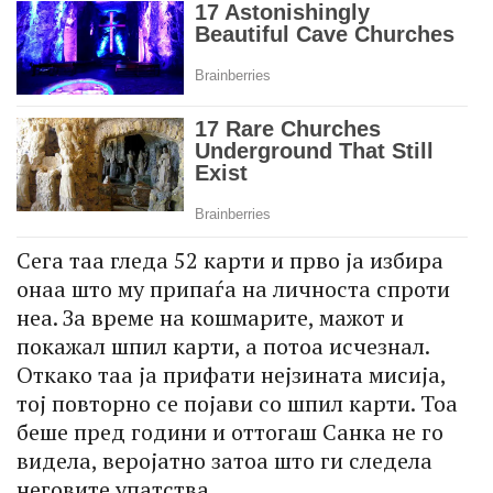
Сега таа гледа 52 карти и прво ја избира
онаа што му припаѓа на личноста спроти
неа. За време на кошмарите, мажот и
покажал шпил карти, а потоа исчезнал.
Откако таа ја прифати нејзината мисија,
тој повторно се појави со шпил карти. Тоа
беше пред години и оттогаш Санка не го
видела, веројатно затоа што ги следела
неговите упатства.