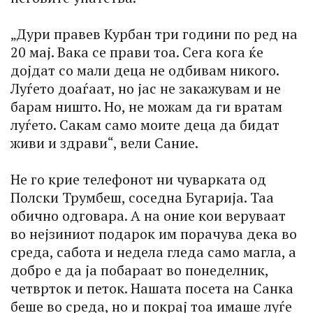
„Дури правев Курбан три години по ред на
20 мај. Вака се прави тоа. Сега кога ќе
дојдат со мали деца не одбивам никого.
Луѓето доаѓаат, но јас не закажувам и не
барам ништо. Но, не можам да ги вратам
луѓето. Сакам само моите деца да бидат
живи и здрави“, вели Сание.
Не го крие телефонот ни чуварката од
Полски Трумбеш, соседна Бугариja. Таа
обично одговара. А на оние кои веруваат
во нејзиниот подарок им порачува дека во
среда, сабота и недела гледа само магла, а
добро е да ја побараат во понеделник,
четврток и петок. Нашата посета на Санка
беше во среда, но и покрај тоа имаше луѓе