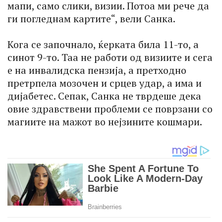
мапи, само слики, визии. Потоа ми рече да
ги погледнам картите“, вели Санка.
Кога се започнало, ќерката била 11-то, а
синот 9-то. Таа не работи од визиите и сега
е на инвалидска пензија, а претходно
претрпела мозочен и срцев удар, а има и
дијабетес. Сепак, Санка не тврдеше дека
овие здравствени проблеми се поврзани со
магиите на мажот во нејзините кошмари.