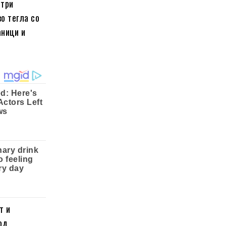
 три
о тегла со
аници и
т и
од