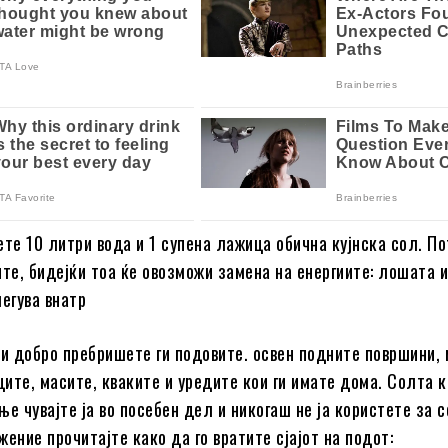
ете 10 литри вода и 1 супена лажица обична кујнска сол. П
ите, бидејќи тоа ќе овозможи замена на енергиите: лошата и
легува внатр
 и добро пребришете ги подовите. освен подните површини, 
ите, масите, кваките и уредите кои ги имате дома. Солта ко
ње чувајте ја во посебен дел и никогаш не ја користете за 
ение прочитајте како да го вратите сјајот на подот: