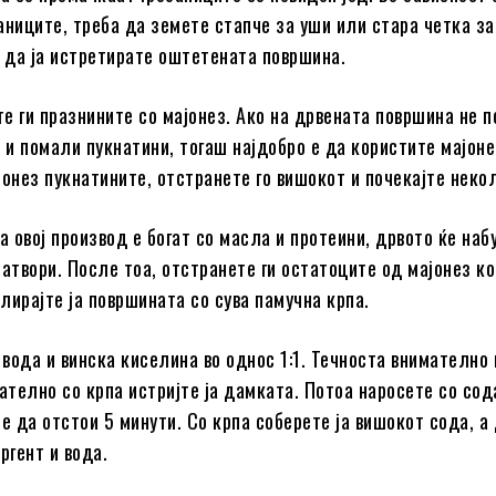
аниците, треба да земете стапче за уши или стара четка за 
и да ја истретирате оштетената површина.
е ги празнините со мајонез. Ако на дрвената површина не п
а и помали пукнатини, тогаш најдобро е да користите мајоне
јонез пукнатините, отстранете го вишокот и почекајте неко
 овој производ е богат со масла и протеини, дрвото ќе набу
затвори. После тоа, отстранете ги остатоците од мајонез ко
лирајте ја површината со сува памучна крпа.
вода и винска киселина во однос 1:1. Течноста внимателно 
мателно со крпа истријте ја дамката. Потоа наросете со сод
те да отстои 5 минути. Со крпа соберете ја вишокот сода, а
ргент и вода.