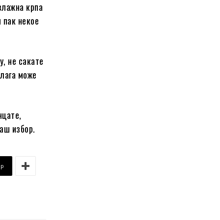
влажна крпа
и пак некое
у, не сакате
влага може
нцате,
аш избор.
pp