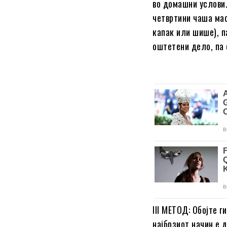
во домашни услови.
четвртини чаша мас
капак или шише), п
оштетени дело, па 
III МЕТОД: Обојте г
најбрзиот начин е 