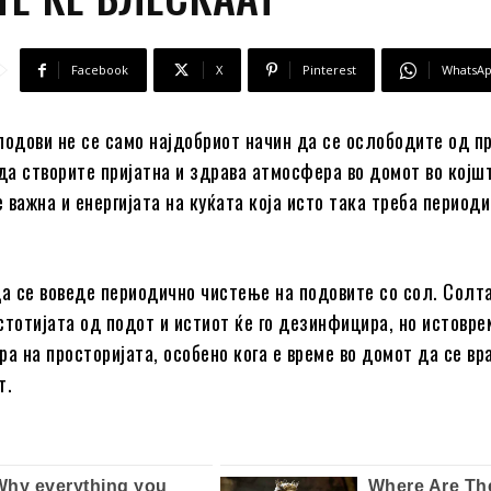
Facebook
X
Pinterest
WhatsA
подови не се само најдобриот начин да се ослободите од п
 да створите пријатна и здрава атмосфера во домот во којш
 важна и енергијата на куќата која исто така треба периоди
да се воведе периодично чистење на подовите со сол. Солта
стотијата од подот и истиот ќе го дезинфицира, но истовре
ра на просторијата, особено кога е време во домот да се вр
т.