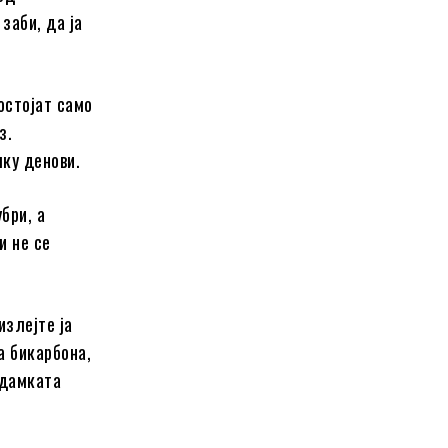
заби, да ја
остојат само
з.
лку денови.
бри, а
и не се
излејте ја
а бикарбона,
 дамката