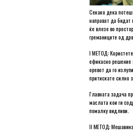
Секако дека потешк
направат да бидат 
ќе влезе во просто
греманиците од др
I МЕТОД: Користете
ефикасно решение з
оревот да го излуп
притискате силно з
Главната задача пр
маслата кои ги сод
помалку видливи.
II МЕТОД: Мешавина