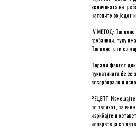
величината на греб
натопите во јодот 
IV МЕТОД: Пополнет
гребаници, туку им
Пополнете ги со ма
Поради фактот дека
пукнатината ќе се 
апсорбирале и испо
РЕЦЕПТ: Измешајте 
по тепихот, па вни
изрибајте и оставе
исперете ја со дете