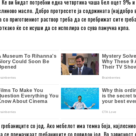
 Ќе ви бидат потребни една четвртина чаша бел оцет 9% и
линово масло. Добро протресете ја содржината (најдобро в
а со приготвениот раствор треба да се пребрижат сите греб
откако ќе се исуши да се исполира со сува памучна крпа.
и гребаниците со јод. Ако мебелот има темна боја, најлеснио
да се премачкаат гребаниците со повидон јод. Во зависност 