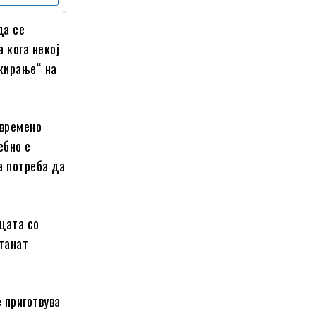
да се
 кога некој
скирање“ на
овремено
ебно е
а потреба да
ицата со
станат
 приготвува