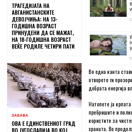
ТРАГЕДИЈАТА НА
АВГАНИСТАНСКИТЕ
ДЕВОЈЧИЊА: НА 13-
ГОДИШНА ВОЗРАСТ
ПРИНУДЕНИ ДА СЕ МАЖАТ,
НА 18-ГОДИШНА ВОЗРАСТ
ВЕЌЕ РОДИЛЕ ЧЕТИРИ ПАТИ
Во една канта став
отворете ги прозор
добрата енергија в
Натопете ја крпата
пребришите и полиц
ЗАБАВА
користите за чисте
ОВА Е ЕДИНСТВЕНИОТ ГРАД
храната. Во продолж
ВО ЈУГОСЛАВИЈА ВО КОЈ