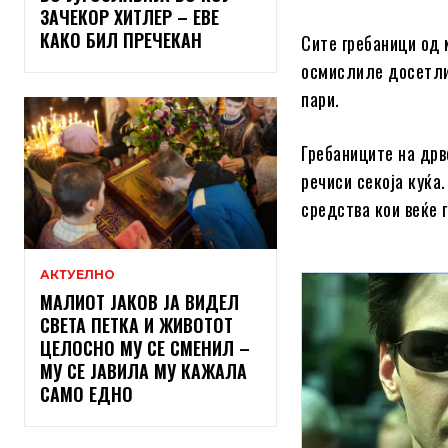
ЗАЧЕКОР ХИТЛЕР – ЕВЕ
КАКО БИЛ ПРЕЧЕКАН
Сите гребаници од 
осмислиле досетлив
пари.
Гребаниците на дрв
речиси секоја куќа
средства кои веќе г
АКТУЕЛНО
МАЛИОТ ЈАКОВ ЈА ВИДЕЛ
СВЕТА ПЕТКА И ЖИВОТОТ
ЦЕЛОСНО МУ СЕ СМЕНИЛ –
МУ СЕ ЈАВИЛА МУ КАЖАЛА
САМО ЕДНО