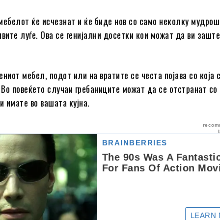
мебелот ќе исчезнат и ќе биде нов со само неколку мудрош
ите луѓе. Ова се генијални досетки кои можат да ви зашт
ениот мебел, подот или на вратите се честа појава со која 
. Во повеќето случаи гребаниците можат да се отстранат со
и имате во вашата кујна.