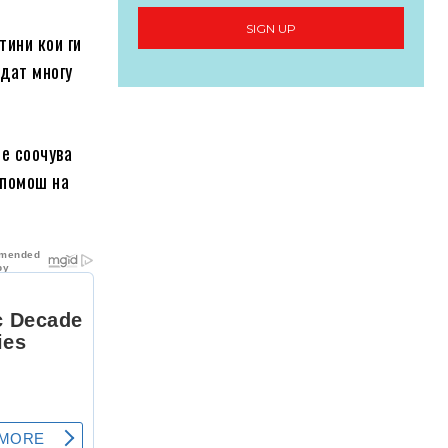
SIGN UP
тини кои ги
едат многу
се соочува
 помош на