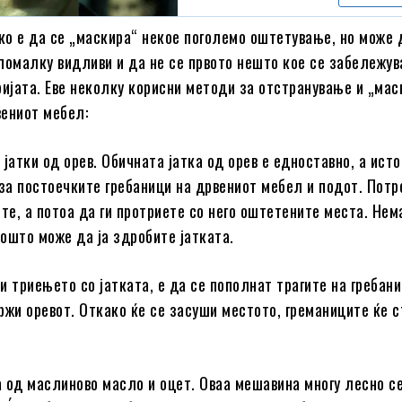
о е да се „маскира“ некое поголемо оштетување, но може 
помалку видливи и да не се првото нешто кое се забележува
ријата. Еве неколку корисни методи за отстранување и „ма
вениот мебел:
 јатки од орев. Обичната јатка од орев е едноставно, а ист
а постоечките гребаници на дрвениот мебел и подот. Потр
ите, а потоа да ги протриете со него оштетените места. Нем
ошто може да ја здробите јатката.
и триењето со јатката, е да се пополнат трагите на гребан
ржи оревот. Откако ќе се засуши местото, греманиците ќе 
 од маслиново масло и оцет. Оваа мешавина многу лесно се