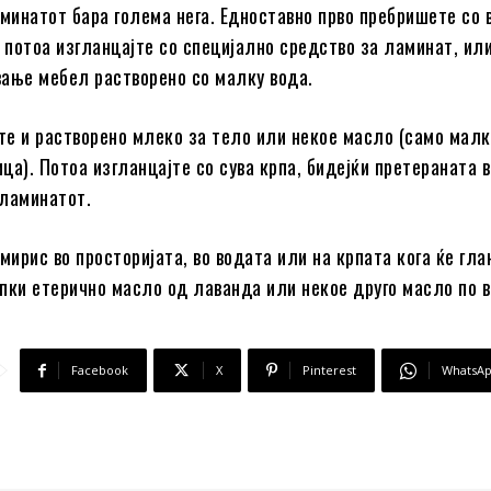
инатот бара голема нега. Едноставно прво пребришете со 
а потоа изгланцајте со специјално средство за ламинат, ил
вање мебел растворено со малку вода.
е и растворено млеко за тело или некое масло (само малк
ца). Потоа изгланцајте со сува крпа, бидејќи претераната 
 ламинатот.
мирис во просторијата, во водата или на крпата кога ќе гла
пки етерично масло од лаванда или некое друго масло по в
Facebook
X
Pinterest
WhatsA