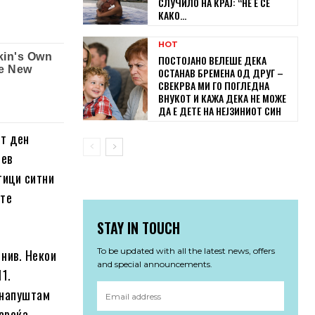
СЛУЧИЛО НА КРАЈ: “НЕ Е СЕ
КАКО...
HOT
ПОСТОЈАНО ВЕЛЕШЕ ДЕКА
ОСТАНАВ БРЕМЕНА ОД ДРУГ –
СВЕКРВА МИ ГО ПОГЛЕДНА
ВНУКОТ И КАЖА ДЕКА НЕ МОЖЕ
ДА Е ДЕТЕ НА НЕЈЗИНИОТ СИН
от ден
пев
тици ситни
ите
STAY IN TOUCH
To be updated with all the latest news, offers
 нив. Некои
and special announcements.
11.
 напуштам
 среќа