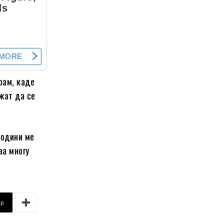
рам, каде
ожат да се
години ме
аа многу
pp