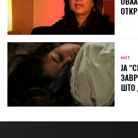
ОВАА
ОТКР
HOT
ЈА “
ЗАВР
ШТО 