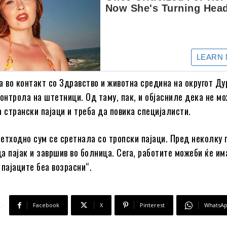
а во контакт со Здравство и животна средина на округот Ду
контрола на штетници. Од таму, пак, и објасниле дека не м
а странски пајаци и треба да повика специјалисти.
претходно сум се сретнала со тропски пајаци. Пред неколку 
а пајак и завршив во болница. Сега, работите можеби ќе им
 пајаците беа возрасни“.
Facebook
X
Pinterest
WhatsA