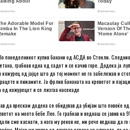
„Во понеделникот купив банани од АСДА во Стенли. Следни
етана, грабнав една од садот и се качив горе. Додека ја лу
л кожурец од јајце што до тој момент не го забележав и сто
 рацете и пижамите. Ја фрлив бананата на креветот и пајац
а од кожурецот и се лизгаа насекаде
нав да врескам додека се обидував да убијам што повеќе од
еветот на моето бебе Лео. Го грабнав и веднаш се јавив на 9
али сме каснати, а кога му реков не, ми рече веднаш да го
враќам. Мајка ми живее од другата страна на улицата, па за