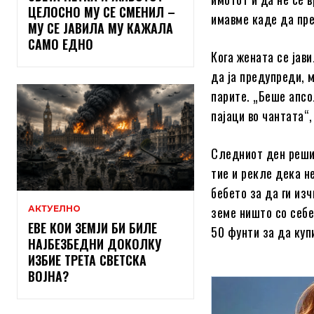
ЦЕЛОСНО МУ СЕ СМЕНИЛ –
имавме каде да пр
МУ СЕ ЈАВИЛА МУ КАЖАЛА
САМО ЕДНО
Кога жената се јав
да ја предупреди, м
парите. „Беше апс
пајаци во чантата“
Следниот ден решил
тие и рекле дека н
бебето за да ги из
АКТУЕЛНО
земе ништо со себе
ЕВЕ КОИ ЗЕМЈИ БИ БИЛЕ
50 фунти за да куп
НАЈБЕЗБЕДНИ ДОКОЛКУ
ИЗБИЕ ТРЕТА СВЕТСКА
ВОЈНА?