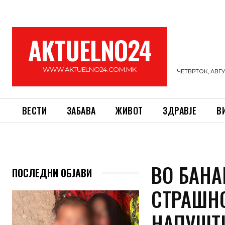
AKTUELNO24
WWW.AKTUELNO24.COM.MK
ЧЕТВРТОК, АВГУС
ВЕСТИ
ЗАБАВА
ЖИВОТ
ЗДРАВЈЕ
В
ВО БАН
ПОСЛЕДНИ ОБЈАВИ
СТРАШНО
НАПУШТ