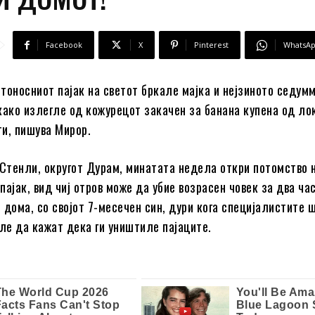
Facebook
X
Pinterest
WhatsA
тоносниот пајак на светот бркале мајка и нејзиното седум
како излегле од кожурецот закачен за банана купена од ло
и, пишува Мирор.
 Стенли, округот Дурам, минатата недела откри потомство 
ајак, вид чиј отров може да убие возрасен човек за два час
 дома, со својот 7-месечен син, дури кога специјалистите ш
иле да кажат дека ги уништиле пајаците.