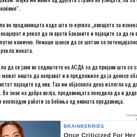
еноќиме“.
ила во продавницата каде што го купила „овошјето за изнен
енаџерот и рекол да ги врати бананите и пајаците за да ги 
олутно комично. Немаше шанси да се шетам со потенцијалн
, рекла жената.
а да се јави во седиштето на АСДА за да пријави што се с
е можат ништо да направат и и предложиле да ја донесе об
чистат пајаците од нив. Таа им објаснила дека излегла од д
. Во знак на добра волја, продавницата понудила да и даде
и неопходни работи за бебиња од нивната продавница.