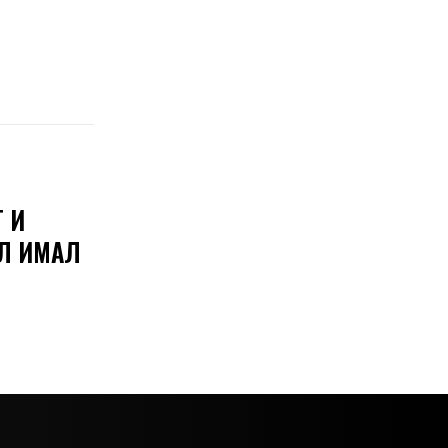
 И
ИЛ ИМАЛ