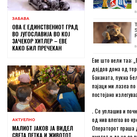
ЗАБАВА
ОВА Е ЕДИНСТВЕНИОТ ГРАД
ВО ЈУГОСЛАВИЈА ВО КОЈ
ЗАЧЕКОР ХИТЛЕР – ЕВЕ
КАКО БИЛ ПРЕЧЕКАН
Еве што вели таа: 
дојдов дома од тер
бананата, пукна бе
пајаци ми лазеа по
постојано излегува
. Се уплашив и поч
од нив влегоа во кр
АКТУЕЛНО
МАЛИОТ ЈАКОВ ЈА ВИДЕЛ
Операторот праша д
СВЕТА ПЕТКА И ЖИВОТОТ
имотот и да не се 