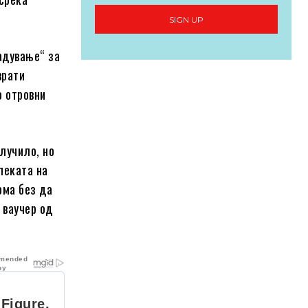
SIGN UP
адување“ за
врати
о отровни
лучило, но
леката на
ома без да
 ваучер од