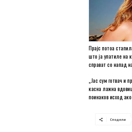
Прајс потоа стапил
што ја упатиле на 
справат со напад н
„Јас сум готвач и 
касна лажна вдовиц
поинаков исход ако
Сподели