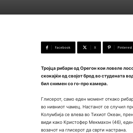
Facebook
X
Pinterest
Тројца рибари од Орегон кои ловеле лосо
скокајќи од својот брод во студената во
бил снимен со го-про камера.
Глисерот, само еден момент откако рибар
во нивниот чамец. Настанот се случил пр
Колумбија се влева во Тихиот Океан, пре
види како Кристофер Мекмахон (46), еден 
возачот на глисерот да сврти настрана.