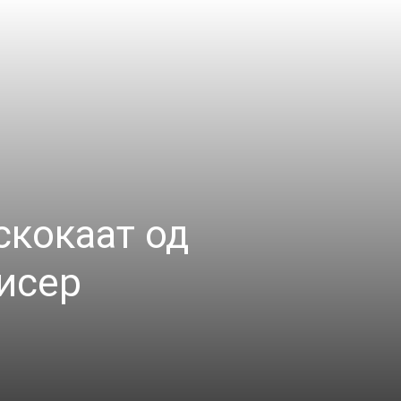
скокаат од
лисер