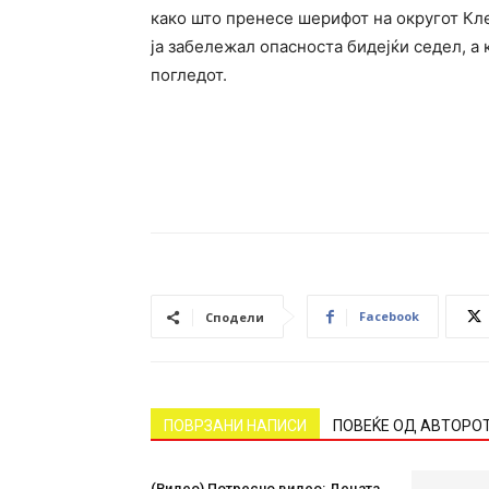
како што пренесе шерифот на округот Кле
ја забележал опасноста бидејќи седел, а
погледот.
Facebook
Сподели
ПОВРЗАНИ НАПИСИ
ПОВЕЌЕ ОД АВТОРО
(Видео) Потресно видео: Децата