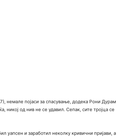
47), немале појаси за спасување, додека Рони Дурам
ќа, никој од нив не се удавил. Сепак, сите тројца се
бил уапсен и заработил неколку кривични пријави, а