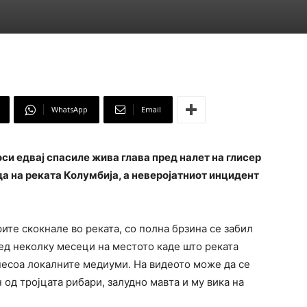
WhatsApp
Email
си едвај спасиле жива глава пред налет на глисер
да на реката Колумбија, а неверојатниот инцидент
ите скокнале во реката, со полна брзина се забил
ед неколку месеци на местото каде што реката
несоа локалните медиуми. На видеото може да се
од тројцата рибари, залудно мавта и му вика на