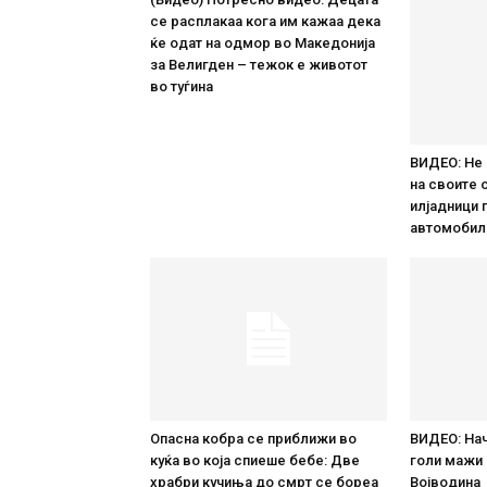
се расплакаа кога им кажаа дека
ќе одат на одмор во Македонија
за Велигден – тежок е животoт
во туѓина
ВИДЕО: Не
на своите 
илјадници 
автомобил
Опасна кобра се приближи во
ВИДЕО: Нач
куќа во која спиеше бебе: Две
голи мажи 
храбри кучиња до смрт се бореа
Војводина