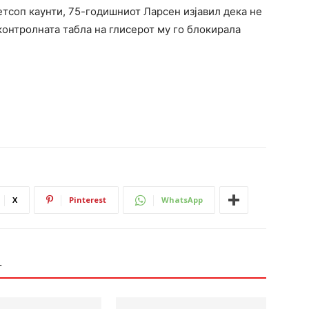
тсоп каунти, 75-годишниот Ларсен изјавил дека не
 контролната табла на глисерот му го блокирала
X
Pinterest
WhatsApp
Т