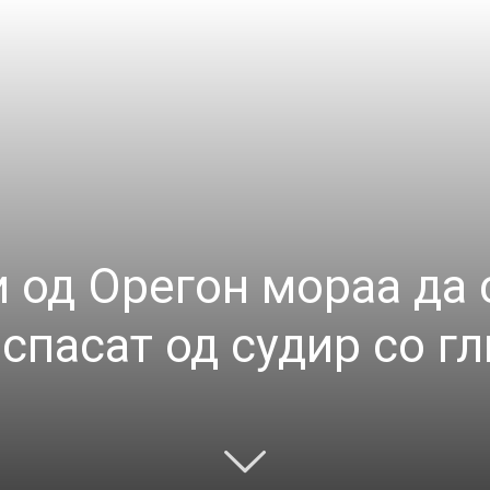
 од Орегон мораа да 
 спасат од судир со г